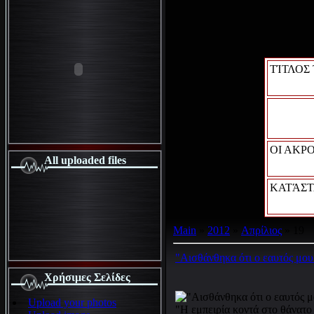
ΤΊΤΛΟΣ
ΟΙ ΑΚΡ
All uploaded files
ΚΑΤΆΣΤ
Main
»
2012
»
Απρίλιος
»
19
"Αισθάνθηκα ότι ο εαυτός μου
Χρήσιμες Σελίδες
Upload your photos
"Η εμπειρία κοντά στο θάνατο