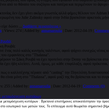
μένοι από το θάνατο του συζύγου και πατέρα και περιμένουν το άψυχο
κτονίας δεν έχει γίνει ακόμα γνωστός αλλά φήμες θέλουν τον Adrian 
ερωμένη του Julie Zalinsky αφού στην Ινδία βρισκόταν αρκετούς μήνε
 είχε δώσει
...
Διαβάστε περισσότερα »
s
| Views: 274 | Added by:
annamaroulia
| Date:
2012-04-19
|
Comment
 Ρουβά;
νε ένας πολύ καλός κυνηγός ταλέντων, αφού ψάχνει συνεχώς νέους κα
 του εμφανίσεις στο "Thalassa".
φέρουν το Σάκη Ρουβά να έχει προτείνει στην Demy να βρίσκεται στο
α έχει ήδη κλείσει. Αυτά, όμως, με κάθε επιφύλαξη, αφού πρόκειται,
, πως ο καλλιτέχνης πέρασε από "casting" την Πηνελόπη Αναστασοπο
 θα είναι μόνη στο "Thalassa", αφού μαζί της θα βρίσκεται και το συγ
s: 255 | Added by:
annamaroulia
| Date:
2012-04-19
|
Comments (0)
με μεταμόσχευση κυττάρων