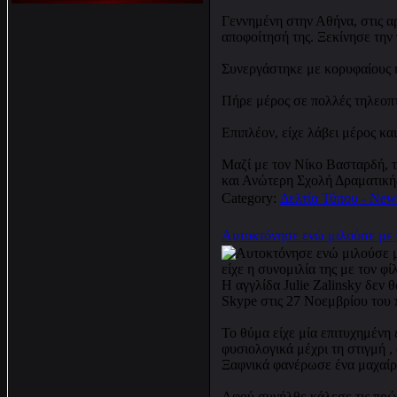
Γεννημένη στην Αθήνα, στις α
αποφοίτησή της. Ξεκίνησε την
Συνεργάστηκε με κορυφαίους η
Πήρε μέρος σε πολλές τηλεοπ
Επιπλέον, είχε λάβει μέρος κα
Μαζί με τον Νίκο Βασταρδή, τ
και Ανώτερη Σχολή Δραματική
Category:
Δελτία Τύπου - New
Αυτοκτόνησε ενώ μιλούσε με
Η αγγλίδα Julie Zalinsky δεν 
Skype στις 27 Νοεμβρίου του 
Το θύμα είχε μία επιτυχημένη 
φυσιολογικά μέχρι τη στιγμή 
Ξαφνικά φανέρωσε ένα μαχαίρι
Αφού συνήλθε κάλεσε τις πρώτ