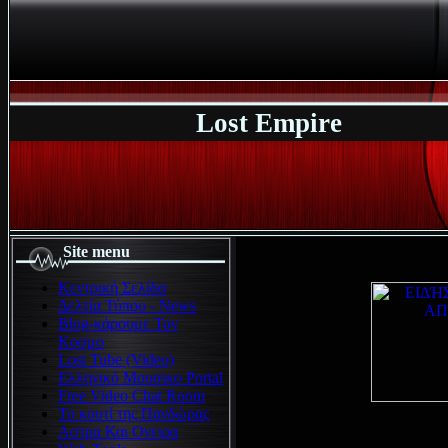
Lost Empire
Site menu
Κεντρική Σελίδα
Δελτία Τύπου - News
Blog-κάρουμε Τον
Κοσμο
Lost Tube (Video)
Ελληνικό Μουσικο Portal
Free Video Chat Room
Το κουτί της Πανδώρας
Αστρα Και Ονειρα