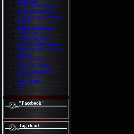
Web-Tools
Αθλητική ενημέρωση
Κατάλογος αρχείων
Άλμπουμ φωτογραφιών
Forum
Βιβλίο Επισκεπτών
Online games
Δωρεάν αγγελίες -
Περιοχή Διαφημίσεων
Επικοινωνήστε μαζί μας
Erotica -
ΑΚΑΤΑΛΛΗΛ...
Sexy Hot Games
Συχνές ερωτήσεις -
απαντήσεις
Lost Empire
lost
"Facebook"
Tag cloud