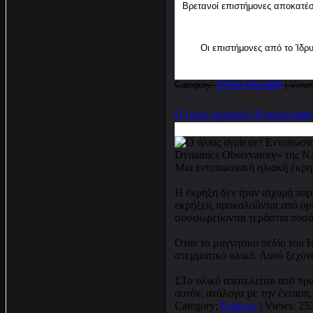
Βρετανοί επιστήμονες αποκατέσ
Οι επιστήμονες από το Ίδρ
Category:
ΥΓΕΙΑ ΚΑΙ ΖΩΗ
| Views
Ο ήλιος αγρίεψε! Εντυπωσιακ
Μια εντυπωσιακή ηλιακή έκρη
Η έκρηξη δεν ήταν ισχυρή παρ
εκρήξεις προκαλούνται από ορι
συσσωρεύονται τεράστια ποσά 
Οταν το μαγνητικό πεδίο του Η
στεµµατικό υλικό. Αυτό ξεχύνε
ΣΤο υλικό αποτελείται από πρω
αυτόν, ανάλογα µε την ένταση
Category:
Κόσμος
| Views: 25