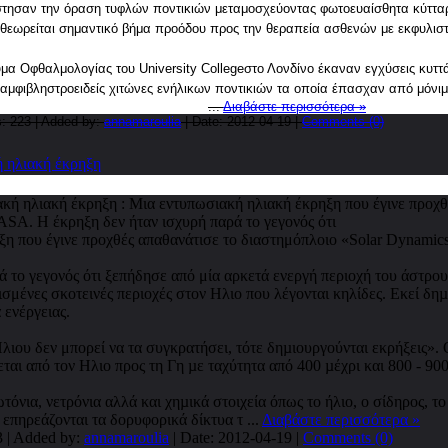
τησαν την όραση τυφλών ποντικιών μεταμοσχεύοντας φωτοευαίσθητα κύτταρα
θεωρείται σημαντικό βήμα προόδου προς την θεραπεία ασθενών με εκφυλιστ
υμα Οφθαλμολογίας του University Collegeστο Λονδίνο έκαναν εγχύσεις κυττ
αμφιβληστροειδείς χιτώνες ενήλικων ποντικιών τα οποία έπασχαν από μόνι
...
Διαβάστε περισσότερα »
: 223 | Added by:
annamaroulia
| Date:
2012-04-19
|
Comments (0)
ή ηλιακή έκρηξη
ξη που έγινε προχθές απαθανάτισε το διαστημόπλοιο «Solar Dynamic
ά το γεγονός ότι ξεπήδησε από μία αρκετά ενεργή περιοχή του άστρου
σμένες σκοτεινές περιοχές στον Ηλιο που λέγονται κηλίδες. Εκεί δηµ
ενέργειας.
λιου δεν μπορεί να τα συγκρατήσει, τότε δηµιουργούνται εκρήξεις». 
ται από τον Ηλιο προς τη Γη µε ταχύτητα από 400 µέχρι και 800 - 900
τόνια, νετρόνια αλλά και χηµικά στοιχεία όπως το ήλιο, ο σίδηρος, το
, επηρεάζονται τα δορυφορικά δίκτυα τ
...
Διαβάστε περισσότερα »
3 | Added by:
annamaroulia
| Date:
2012-04-19
|
Comments (0)