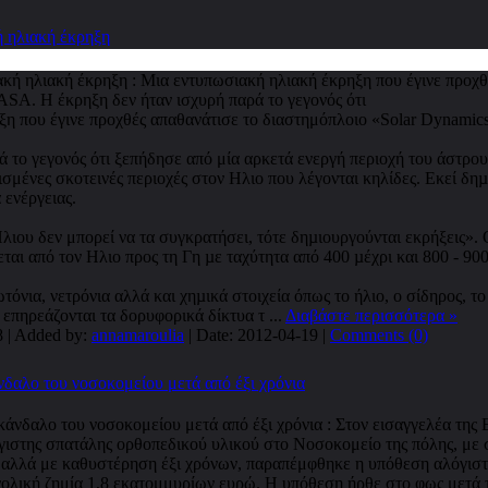
ή ηλιακή έκρηξη
ξη που έγινε προχθές απαθανάτισε το διαστημόπλοιο «Solar Dynamic
ά το γεγονός ότι ξεπήδησε από μία αρκετά ενεργή περιοχή του άστρου
σμένες σκοτεινές περιοχές στον Ηλιο που λέγονται κηλίδες. Εκεί δηµ
ενέργειας.
λιου δεν μπορεί να τα συγκρατήσει, τότε δηµιουργούνται εκρήξεις». 
ται από τον Ηλιο προς τη Γη µε ταχύτητα από 400 µέχρι και 800 - 900
τόνια, νετρόνια αλλά και χηµικά στοιχεία όπως το ήλιο, ο σίδηρος, το
, επηρεάζονται τα δορυφορικά δίκτυα τ
...
Διαβάστε περισσότερα »
8 | Added by:
annamaroulia
| Date:
2012-04-19
|
Comments (0)
δαλο του νοσοκομείου μετά από έξι χρόνια
, αλλά με καθυστέρηση έξι χρόνων, παραπέμφθηκε η υπόθεση αλόγιστ
ολική ζημία 1,8 εκατομμυρίων ευρώ. Η υπόθεση ήρθε στο φως μετά τ