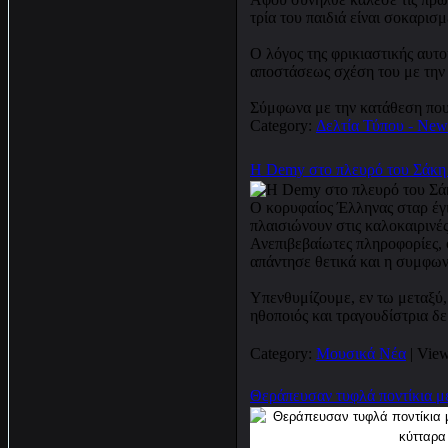
τρία του παιδιά είναι σοκαρισ
Ο λόγος της φρικιαστικής αυτο
αποστάσεως σχέση του με την 
Σύμφωνα με την κατάθεση που
Category:
Δελτία Τύπου - New
Η Demy στο πλευρό του Σάκη
Ο κορυφαίος Έλληνας σταρ έγι
πλαισιώνουν στις καλοκαιρινές
Ανεπιβεβαίωτες πληροφορίες, 
απάντησε θετικά και η συμφωνί
Υπενθυμίζουμε, εν τω μεταξύ
ηθοποιός και τραγουδίστρια δε
Category:
Μουσικά Νέα
| View
Θεράπευσαν τυφλά ποντίκια 