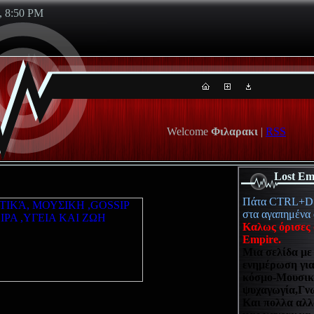
, 8:50 PM
Welcome
Φιλαρακι
|
RSS
Lost Em
Πάτα CTRL+D ν
στα αγαπημένα 
Καλως όρισες 
Empire.
Μια σελίδα με
ενημέρωση γι
κόσμο-Μουσι
ψυχαγωγία,Γνω
Και πολλα αλλ