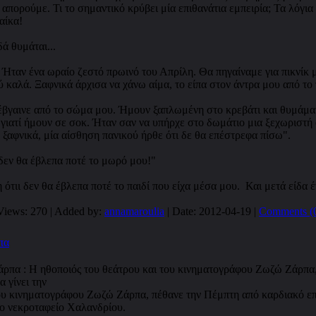
απορούμε. Τι το σημαντικό κρύβει μία επιθανάτια εμπειρία; Τα λόγια
αίκα!
ά θυμάται...
. Ήταν ένα ωραίο ζεστό πρωινό του Απρίλη. Θα πηγαίναμε για πικνίκ
λύ καλά. Ξαφνικά άρχισα να χάνω αίμα, το είπα στον άντρα μου από 
έβγαινε από το σώμα μου. Ήμουν ξαπλωμένη στο κρεβάτι και θυμάμαι 
 γιατί ήμουν σε σοκ. Ήταν σαν να υπήρχε στο δωμάτιο μια ξεχωριστή 
 ξαφνικά, μία αίσθηση πανικού ήρθε ότι δε θα επέστρεφα πίσω".
δεν θα έβλεπα ποτέ το μωρό μου!"
ότιι δεν θα έβλεπα ποτέ το παιδί που είχα μέσα μου. Και μετά είδα 
Views: 270 | Added by:
annamaroulia
| Date:
2012-04-19
|
Comments (
πα
ου κινηματογράφου Ζωζώ Ζάρπα, πέθανε την Πέμπτη από καρδιακό επει
το νεκροταφείο Χαλανδρίου.