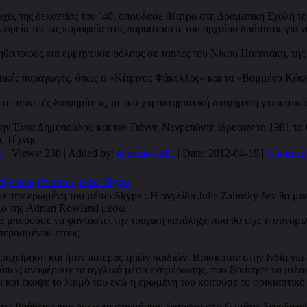
ρχές της δεκαετίας του ΄40, σπούδασε θέατρο στη Δραματική Σχολή τ
 πορεία της ως κορυφαία στις παραστάσεις του αρχαίου δράματος για 
θοποιούς και ερμήνευσε ρόλους σε ταινίες του Νίκου Παπατάκη, τη
τικές παραγωγές, όπως ο «Κίτρινος Φάκελλος» και τα «Βαμμένα Κόκ
ι σε αρκετές διαφημίσεις, με πιο χαρακτηριστική διαφήμιση γιαουρτι
ην Έντα Δημοπούλου και τον Γιάννη Νεγρεπόντη ίδρυσαν το 1981 το
ς Τέχνης.
s
| Views: 230 | Added by:
annamaroulia
| Date:
2012-04-19
|
Comment
 την ερωμένη του μέσω Skype
θα μπορούσε να φανταστεί την τραγική κατάληξη που θα είχε η συνομι
περασμένου έτους.
επιχείρηση και ήταν πατέρας τριών παιδιών. Βρισκόταν στην Ινδία γι
, όπως αναφέρουν τα αγγλικά μέσα ενημέρωσης, που ξεκίνησε να μιλάε
 και έκοψε το λαιμό του ενώ η ερωμένη του κοιτούσε το φρικιαστικό
ες βοήθειες που όμως τη στιγμή που έφτασαν στο δωμάτιο ξενοδοχεί