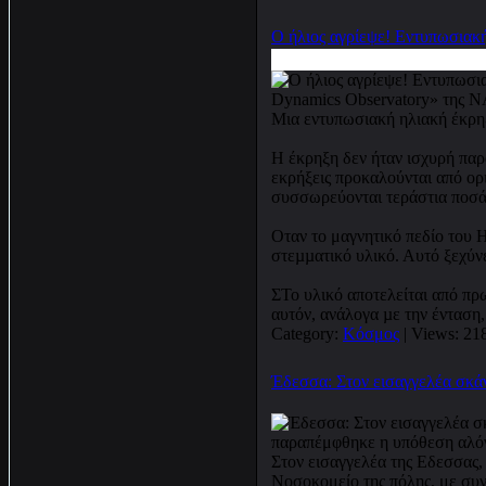
Ο ήλιος αγρίεψε! Εντυπωσιακ
Μια εντυπωσιακή ηλιακή έκρη
Η έκρηξη δεν ήταν ισχυρή παρ
εκρήξεις προκαλούνται από ορι
συσσωρεύονται τεράστια ποσά 
Οταν το μαγνητικό πεδίο του Η
στεµµατικό υλικό. Αυτό ξεχύνε
ΣΤο υλικό αποτελείται από πρω
αυτόν, ανάλογα µε την ένταση
Category:
Κόσμος
| Views: 21
Έδεσσα: Στον εισαγγελέα σκάν
Στον εισαγγελέα της Εδεσσας
Νοσοκομείο της πόλης, με συν