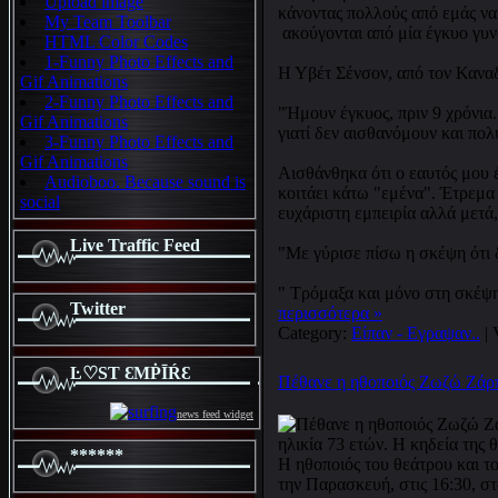
Upload image
κάνοντας πολλούς από εμάς να 
My Team Toolbar
ακούγονται από μία έγκυο γυν
HTML Color Codes
1-Funny Photo Effects and
Η Υβέτ Σένσον, από τον Καναδ
Gif Animations
2-Funny Photo Effects and
"Ήμουν έγκυος, πριν 9 χρόνια
Gif Animations
γιατί δεν αισθανόμουν και πο
3-Funny Photo Effects and
Gif Animations
Αισθάνθηκα ότι ο εαυτός μου 
Audioboo. Because sound is
κοιτάει κάτω "εμένα". Έτρεμα
social
ευχάριστη εμπειρία αλλά μετά,
Live Traffic Feed
"Με γύρισε πίσω η σκέψη ότι 
" Τρόμαξα και μόνο στη σκέψη 
Twitter
περισσότερα »
Category:
Είπαν - Εγραψαν..
| 
Ŀ♡SƬ ƐMṖĪŔƐ
Πέθανε η ηθοποιός Ζωζώ Ζάρ
news feed widget
******
Η ηθοποιός του θεάτρου και τ
την Παρασκευή, στις 16:30, σ