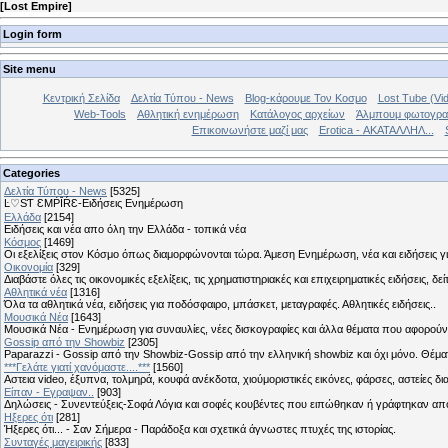
[
Lost Empire
]
Login form
Site menu
Κεντρική Σελίδα
Δελτία Τύπου - News
Blog-κάρουμε Τον Κοσμο
Lost Tube (Vi
Web-Tools
Αθλητική ενημέρωση
Κατάλογος αρχείων
Άλμπουμ φωτογρα
Επικοινωνήστε μαζί μας
Erotica - ΑΚΑΤΑΛΛΗΛ...
Categories
Δελτία Τύπου - News
[5325]
Ŀ♡SƬ ƐMṖĪŔƐ-Ειδήσεις Ενημέρωση
Ελλάδα
[2154]
Ειδήσεις και νέα απο όλη την Ελλάδα - τοπικά νέα
Κόσμος
[1469]
Οι εξελίξεις στον Κόσμο όπως διαμορφώνονται τώρα. Άμεση Ενημέρωση, νέα και ειδήσεις γι
Οικονομία
[329]
Διαβάστε όλες τις οικονομικές εξελίξεις, τις χρηματιστηριακές και επιχειρηματικές ειδήσεις, δε
Αθλητικά νέα
[1316]
Όλα τα αθλητικά νέα, ειδήσεις για ποδόσφαιρο, μπάσκετ, μεταγραφές. Αθλητικές ειδήσεις..
Μουσικά Νέα
[1643]
Μουσικά Νέα - Ενημέρωση για συναυλίες, νέες δισκογραφίες και άλλα θέματα που αφορούν
Gossip από την Showbiz
[2305]
Paparazzi - Gossip από την Showbiz-Gossip από την ελληνική showbiz και όχι μόνο. Θέ
***Γελάτε γιατί χανόμαστε....***
[1560]
Αστεια video, έξυπνα, τολμηρά, κουφά ανέκδοτα, χιούμοριστικές εικόνες, φάρσες, αστείες δι
Είπαν - Εγραψαν..
[903]
Δηλώσεις - Συνεντεύξεις-Σοφά Λόγια και σοφές κουβέντες που ειπώθηκαν ή γράφτηκαν 
Hξερες ότι
[281]
Ήξερες ότι... - Σαν Σήμερα - Παράδοξα και σχετικά άγνωστες πτυχές της ιστορίας.
Συνταγές μαγειρικής
[833]