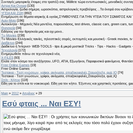
Συνταγές μαγειρικής έτοιμες στο τραπέζι σας. Μάθετε τώρα εντυπωσιακές, μοναδικές συντ
Αστρα Και Ονειρα
[130]
Αστρολογία, ζώδια σήμερα, ωροσκόπιο, αστρολογικές προβλέψεις ...Τα όνειρά σου κρύβουν 
ΥΓΕΙΑ ΚΑΙ ΖΩΗ
[892]
Eνημέρωση σε θέματα ιατρικής & υγείας,ΣΥΜΒΟΥΛΕΣ ΓΙΑ ΤΗΝ ΥΓΕΙΑ ΤΟΥ ΣΩΜΑΤΟΣ ΚΑΙ ΤΟ
Auto-Moto
[196]
Αυτοκίνητα - Μηχανές Νέα μοντέλα, παρουσιάσεις, test drives, classic cars, green cars, t
Θρησκεία
[34]
Ειδήσεις για την θρησκεία μας και οχι μονο..
Tv-Movies
[238]
Tv-Movies-Ελληνικές ταινίες, τηλεοπτικές σειρές, εκπομπές και μουσική - Greek movies, tv 
Διαδίκτυο
[244]
Διαδίκτυο ή Ίντερνετ- WEB-TOOLS - tips & μικρά μυστικά! Tricks - Tips - Hacks - Gadgets 
Τεχνολογία
[172]
Ενημερωθείτε πάνω σε τεχνολογικά νέα,
X-FILES
[93]
Ελάτε στον κόσμο του ανεξήγητου..UFO, ΑΤΙΑ, Εξωγήινοι, Παραφυσικά φαινόμενα, Φαντάσμ
Free Online Games
[19]
Free Online Games
Τεστακια - Tεστ γνώσεων, γρίφοι, αινίγματα, σπαζοκεφαλιές,Σταυρόλεξα, quiz,IQ
[74]
Τεστακια - Tεστ γνώσεων, γρίφοι, αινίγματα, σπαζοκεφαλιές,Σταυρόλεξα, quiz,IQ
Σπίτι - Κήπος
[118]
Είδη για το σπίτι και το νοικοκυριό. Είδη για τον κήπο. Έξυπνες και χρηστικές προτάσεις. g
Main
»
2012
»
Απρίλιος
»
29
Εσύ φταις ... Ναι ΕΣΥ!