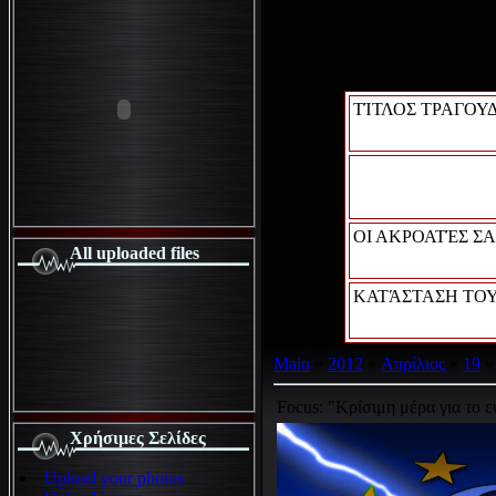
ΤΊΤΛΟΣ ΤΡΑΓΟΥΔ
ΟΙ ΑΚΡΟΑΤΈΣ ΣΑ
All uploaded files
ΚΑΤΆΣΤΑΣΗ ΤΟΥ
Main
»
2012
»
Απρίλιος
»
19
»
Focus: "Κρίσιμη μέρα για το 
Χρήσιμες Σελίδες
Upload your photos