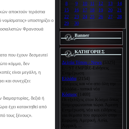
8
9
10
11
12
13
14
15
16
17
18
19
20
21
ικών αποκτούν τεράστια
22
23
24
25
26
27
28
ύ νομίσματος» υποστηρίζει ο
29
30
 Σοσιαλιστών Φρανσουά
Banner
ΚΑΤΗΓΟΡΙΕΣ
ματα που έχουν δεσμευτεί
Δελτία Τύπου - News
[5325]
ρώτο κόμμα, δεν
Ŀ♡SƬ ƐMṖĪŔƐ-Ειδήσεις
κοπές είναι μεγάλη, η
Ενημέρωση
Ελλάδα
[2154]
ι και συνεχίζει:
Ειδήσεις και νέα απο όλη την
Ελλάδα - τοπικά νέα
Κόσμος
[1469]
 διαμαρτυρίας, δεξιά ή
Οι εξελίξεις στον Κόσμο όπως
διαμορφώνονται τώρα. Άμεση
ώρα έχει κατακτηθεί από
Ενημέρωση, νέα και ειδήσεις
για θέματα που αφορούν στην
από τους ξένους».
Ευρώπη, Αμερική, Ασία,
Αφρική, ...