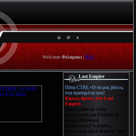
Welcome
Φιλαρακι
|
RSS
Lost Empire
Πάτα CTRL+D να μας βάλεις
στα αγαπημένα σου!
Καλως όρισες στο Lost
Empire.
Μια σελίδα με πολυ
ενημέρωση για Ελλάδα &
κόσμο-Μουσική
ψυχαγωγία,Γνωριμίες..
Και πολλα αλλα θεματα που