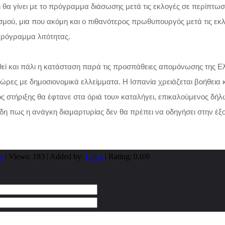
 θα γίνει με το πρόγραμμα διάσωσης μετά τις εκλογές σε περίπτω
μού, μια που ακόμη και ο πιθανότερος πρωθυπουργός μετά τις εκ
πρόγραμμα λιτότητας.
ί και πάλι η κατάσταση παρά τις προσπάθειες απομόνωσης της Ελ
ώρες με δημοσιονομικά ελλείμματα. Η Ισπανία χρειάζεται βοήθεια κα
 στήριξης θα έφτανε στα όριά του» καταλήγει, επικαλούμενος δή
δη πως η ανάγκη διαμαρτυρίας δεν θα πρέπει να οδηγήσει στην έξ
s
|
Views
: 183 |
Added by
:
LoLa
|
Rating
:
0.0
/
0