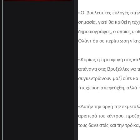
«Οι βουλευτικές εκλογές στη
σημασία, γιατί θα κριθεί η 
δημοσιογράφος, ο οποίος υιο
Ολάντ ότι σε περίπτωση νίκη
«Κυρίως η προσφυγή στις κάλ
απέναντι στις Βρυξέλλες να 
συγκεντρώνουν μαζί ούτε και 
πτώχευση απεφεύχθη, αλλά η 
«Αυτήν την οργή την εκμεταλ
αριστερά του κέντρου, προέρ
τους δανειστές και την τρόικ