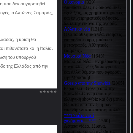
Οικονομία
[329]
ση που δεν συγκροτηθεί
Διαβάστε όλες τις οικονομικές
λογές, ο Αντώνης Σαμαράς,
εξελίξεις, τις χρηματιστηριακές
και επιχειρηματικές ειδήσεις,
δείτε την εικόνα της αγοράς.
Αθλητικά νέα
[1316]
Όλα τα αθλητικά νέα, ειδήσεις
λάδας, η κρίση θα
για ποδόσφαιρο, μπάσκετ,
μεταγραφές. Αθλητικές
ι πιθανότατα και η Ιταλία.
ειδήσεις..
Μουσικά Νέα
[1643]
λωση του υπουργού
Μουσικά Νέα - Ενημέρωση για
οδο της Ελλάδας από την
συναυλίες, νέες δισκογραφίες
και άλλα θέματα που αφορούν
την Μουσική!
Gossip από την Showbiz
[2305]
Paparazzi - Gossip από την
Showbiz-Gossip από την
ελληνική showbiz και όχι μόνο.
Θέματα από την ζωή των
επωνύμων και κουτσομπολιά.
***Γελάτε γιατί
χανόμαστε....***
[1560]
Αστεια video, έξυπνα,
τολμηρά, κουφά ανέκδοτα,