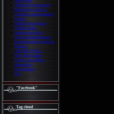
Web-Tools
Αθλητική ενημέρωση
Κατάλογος αρχείων
Άλμπουμ φωτογραφιών
Forum
Βιβλίο Επισκεπτών
Online games
Δωρεάν αγγελίες -
Περιοχή Διαφημίσεων
Επικοινωνήστε μαζί μας
Erotica -
ΑΚΑΤΑΛΛΗΛ...
Sexy Hot Games
Συχνές ερωτήσεις -
απαντήσεις
Lost Empire
lost
"Facebook"
Tag cloud