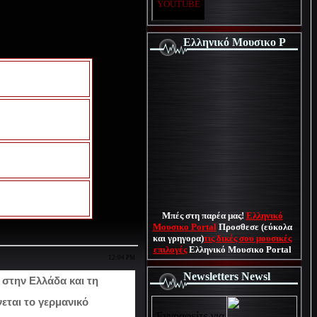
YOUTUBE
Ελληνικό Μουσικο P
Μπές στη παρέα μας!
Ελληνικό
Μουσικο Portal
Προσθεσε (εύκολα
και γρηγορα)
τις δικές σου μουσικές
επιλογές
Ελληνικό Μουσικο Portal
12:04 PM
Newsletters Newsl
ν
στην Ελλάδα και τη
νεται το γερμανικό
Εγγραφείτε για