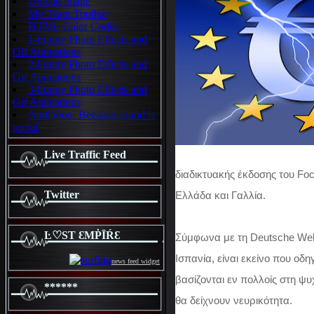
Upload image
My Team Toolbar
HTML Color Codes
1-Funny Photo Effects and
Gif Animations
2-Funny Photo Effects and
Gif Animations
3-Funny Photo Effects and
Gif Animations
Audioboo. Because sound is
social
Live Traffic Feed
διαδικτυακής έκδοσης του Foc
Twitter
Ελλάδα και Γαλλία.
Ŀ♡SƬ ƐMṖĪŔƐ
Σύμφωνα με τη Deutsche Wel
Ισπανία, είναι εκείνο που οδ
news feed widget
βασίζονται εν πολλοίς στη ψυ
******
θα δείχνουν νευρικότητα.