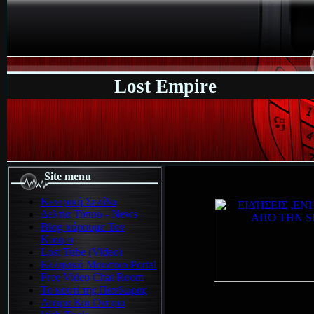
Lost Empire
Site menu
Κεντρική Σελίδα
Δελτία Τύπου - News
Blog-κάρουμε Τον
Κοσμο
Lost Tube (Video)
Ελληνικό Μουσικο Portal
Free Video Chat Room
Το κουτί της Πανδώρας
Αστρα Και Ονειρα