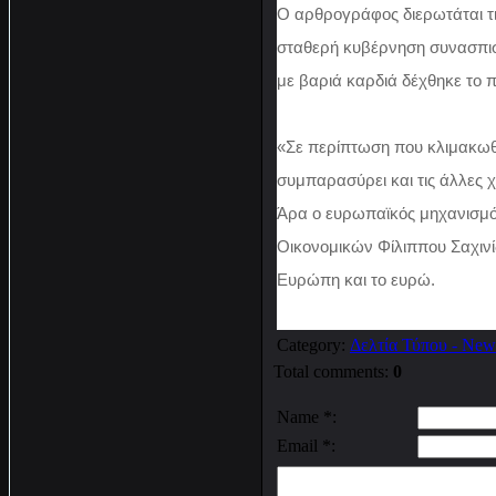
Ο αρθρογράφος διερωτάται τι
σταθερή κυβέρνηση συνασπισ
με βαριά καρδιά δέχθηκε το 
«Σε περίπτωση που κλιμακωθε
συμπαρασύρει και τις άλλες χ
Άρα ο ευρωπαϊκός μηχανισμός
Οικονομικών Φίλιππου Σαχινί
Ευρώπη και το ευρώ.
Category
:
Δελτία Τύπου - New
Total comments
:
0
Name *:
Email *: