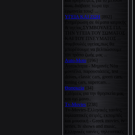
και προβλέψεις για το μέλλον
σου, διάβασε τώρα την
ερμηνεία τους! ...
ΥΓΕΙΑ ΚΑΙ ΖΩΗ
[892]
Eνημέρωση σε θέματα ιατρικής
& υγείας,ΣΥΜΒΟΥΛΕΣ ΓΙΑ
ΤΗΝ ΥΓΕΙΑ ΤΟΥ ΣΩΜΑΤΟΣ
ΚΑΙ ΤΟΥ ΠΝΕΥΜΑΤΟΣ ...
συμβουλές υγείας,πως θα
μπορέσουμε να βελτιώσουμε
τον τρόπο ζωής μας ...
Auto-Moto
[196]
Αυτοκίνητα - Μηχανές Νέα
μοντέλα, παρουσιάσεις, test
drives, classic cars, green cars,
tuning cars, supercars…
Θρησκεία
[34]
Ειδήσεις για την θρησκεία μας
και οχι μονο..
Tv-Movies
[238]
Tv-Movies-Ελληνικές ταινίες,
τηλεοπτικές σειρές, εκπομπές
και μουσική - Greek movies, tv
series, tv shows and music,
Ελληνικές ταινίες, τηλεοπτικές