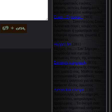
χιούμοριστικές εικόνες,
φάρσες, αστείες διαφημίσεις
και άφθονο γέλιο καθημερινά!
Είπαν - Εγραψαν..
[903]
Δηλώσεις - Συνεντεύξεις-Σοφά
Λόγια και σοφές κουβέντες που
ειπώθηκαν ή γράφτηκαν από
διάφορα πρόσωπα, γνωστά ή
άγνωστα.
Hξερες ότι
[281]
Ήξερες ότι... - Σαν Σήμερα -
Παράδοξα και σχετικά
άγνωστες πτυχές της ιστορίας.
Συνταγές μαγειρικής
[833]
Συνταγές μαγειρικής έτοιμες
στο τραπέζι σας. Μάθετε τώρα
εντυπωσιακές, μοναδικές
συνταγές φαγητού για να τους
αφήσετε όλους άφωνους
Αστρα Και Ονειρα
[130]
Αστρολογία, ζώδια σήμερα,
ωροσκόπιο, αστρολογικές
προβλέψεις ...Τα όνειρά σου
κρύβουν σημαντικά νοήματα