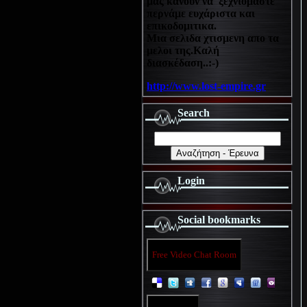
μας κανουν να ξεχνιόμαστε
περνάμε ευχάριστα και
επικοδομιτικα.
Μια σελιδα χτισμενη απο τα
μελοι της.Καλή
διασκέδαση..:-)
http://www.lost-empire.gr
Search
Login
Social bookmarks
Free Video Chat Room