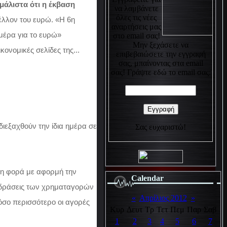
μάλιστα ότι η έκβαση
να λαμβάνετε
όλες τις νέες
έλλον του ευρώ. «Η 6η
αναρτήσεις μας
μέρα για το ευρώ»
στο email σας!
Μην ξεχάσετε να
κονομικές σελίδες της...
επιβεβαιώσετε την εγγραφή
σας, μπαίνοντας στα email
σας! Γράψτε εδώ το email σας:
διεξαχθούν την ίδια ημέρα σε
Σας ευχαριστώ!
τη φορά με αφορμή την
Calendar
ντιδράσεις των χρηματαγορών
«
Απρίλιος 2012
»
τόσο περισσότερο οι αγορές
Κυρ
Δευτ
Τρ
Τετ
Πεμ
Παρ
Σαβ
1
2
3
4
5
6
7