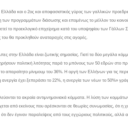
ν Ελλάδα και ο 2ος και αποφασιστικός γύρος των γαλλικών προεδρ
τύχη των προγραμμάτων διάσωσης και επομένως το μέλλον του κοινο
θετεί το προεκλογικό επιχείρημα κατά του υποψηφίου των Γάλλων
ς του θα προκληθούν αναταραχές στις αγορές.
πες στην Ελλάδα είναι ζωτικής σημασίας. Γιατί τα δύο μεγάλα κόμ
τηρήσουν πολιτική λιτότητας παρά το μπόνους των 50 εδρών στο π
το απαραίτητο μίνιμουμ του 36%. Η οργή των Ελλήνων για τις περι
ανεργία έχει ξεπεράσει το 22%, η ανεργία των νέων το 50%» γράφε
λεύονται τα ακραία αντιμνημονιακά κόμματα. Η λύση των κομμάτων
χεται από εκείνους που αρέσκονται σε θεωρίες συνωμοσίας, ότι η χ
α, ότι δεν έγιναν παραλείψεις από τους εγχώριους πολιτικούς, αλλά 