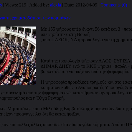
s
| Views: 219 | Added by:
alexia
| Date:
2012-04-09
|
Comments (0)
για τη χρηματοδότηση των κομμάτων
Με 155 ψήφους υπέρ έναντι 56 κατά και 3 «παρ
υπεψηφίστηκε στη Βουλή
, από ΠΑΣΟΚ, ΝΔ η τροπολογία για τη χρηματ
Κατά της τροπολογία ψήφισαν ΛΑΟΣ, ΣΥΡΙΖΑ, 
ΔΗΜΑΡ, ΔΗΣΥ ενώ το ΚΚΕ ψήφισε «παρών» με
βουλευτές του να απέχουν από την ψηφοφορία.
Η ψηφοφορία προκάλεσε τριγμούς και στο εσω
κομμάτων καθώς ο Αναπληρωτής Υπουργός Άμυ
είχε συνειδητά από την ψηφοφορία ενώ καταψήφισαν την τροπολογία
αμπόπουλος και η Όλγα Ρενταρή.
κος Μητσοτάκης και ο Μιλτιάδης Βαρβιτσιώτης διαφώνησαν δια της α
r είχαν προαναγγείλει ότι θα καταψήφιζαν.
καν και πολλές άλλες απουσίες στα δύο μεγάλα κόμματα. Από το 