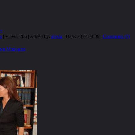
 »
s
| Views: 206 | Added by:
alexia
| Date:
2012-04-09
|
Comments (0)
Βάνα Μπάρμπα