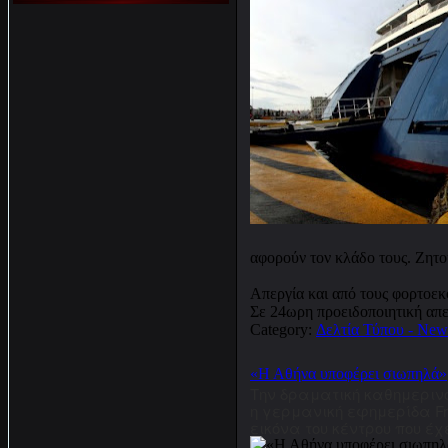
αφορούν τον κλάδο τους. Ζητο
Απεργία και από τους φορτοε
Σε 24ωρη προειδοποιητική απ
Category:
Δελτία Τύπου - New
«Η Αθήνα υποφέρει σιωπηλά»
Την δραματική καθημεριν
η γερμανική εφημερίδα Fr
εικόνα του κέντρου που έ