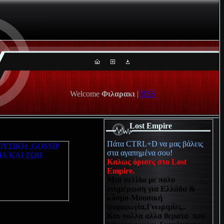
Welcome
Φιλαρακι
|
RSS
Lost Empire
Πάτα CTRL+D να μας βάλεις
στα αγαπημένα σου!
Καλως όρισες στο Lost
Empire.
Μια σελίδα με πολυ
ενημέρωση για Ελλάδα &
κόσμο-Μουσική
ψυχαγωγία,Γνωριμίες..
Και πολλα αλλα θεματα που