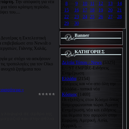
Τετάρτη.
Την απόφαση για νέα
8
9
10
11
12
13
14
 μια τόσο κρίσιμη περίοδο,
15
16
17
18
19
20
21
ψει του....
22
23
24
25
26
27
28
29
30
Banner
 Δευτέρας η Εκτελεστική
α επιβεβαίωσε στο NewsIt ο
τεργατών, Γιάννης Χαλάς.
ΚΑΤΗΓΟΡΙΕΣ
εργία με στόχο να ασκήσουν
Δελτία Τύπου - News
[5325]
τις τροπολογίες για τον Οίκο
Ŀ♡SƬ ƐMṖĪŔƐ-Ειδήσεις
 ανοιχτά ζητήματα που
Ενημέρωση
Ελλάδα
[2154]
Ειδήσεις και νέα απο όλη την
Ελλάδα - τοπικά νέα
ερισσότερα »
Κόσμος
[1469]
Οι εξελίξεις στον Κόσμο όπως
διαμορφώνονται τώρα. Άμεση
Ενημέρωση, νέα και ειδήσεις
ι γλαφυρά σε άρθρο της
για θέματα που αφορούν στην
ά μαγαζιά και στην άθλια
Ευρώπη, Αμερική, Ασία,
Αφρική, ...