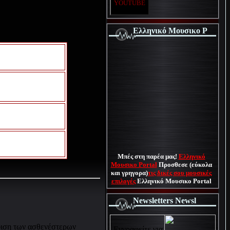
YOUTUBE
Ελληνικό Μουσικο P
Μπές στη παρέα μας!
Ελληνικό
Μουσικο Portal
Προσθεσε (εύκολα
και γρηγορα)
τις δικές σου μουσικές
επιλογές
Ελληνικό Μουσικο Portal
Newsletters Newsl
ύφιση των ασθενέστερων
Εγγραφείτε για