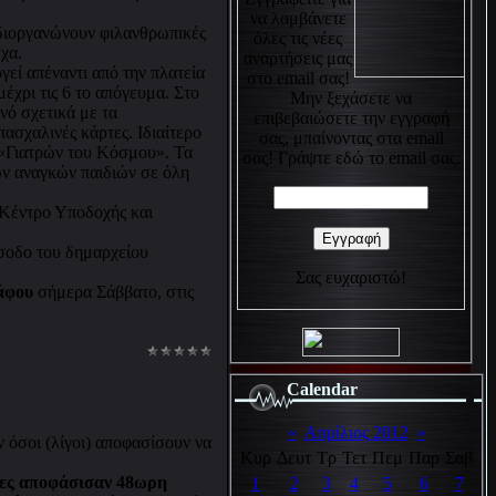
να λαμβάνετε
διοργανώνουν φιλανθρωπικές
όλες τις νέες
χα.
αναρτήσεις μας
γεί απέναντι από την πλατεία
στο email σας!
μέχρι τις 6 το απόγευμα. Στο
Μην ξεχάσετε να
νό σχετικά με τα
επιβεβαιώσετε την εγγραφή
ασχαλινές κάρτες. Ιδιαίτερο
σας, μπαίνοντας στα email
 «Γιατρών του Κόσμου». Τα
σας! Γράψτε εδώ το email σας:
ών αναγκών παιδιών σε όλη
 Κέντρο Υποδοχής και
ίσοδο του δημαρχείου
Σας ευχαριστώ!
άφου
σήμερα Σάββατο, στις
Calendar
«
Απρίλιος 2012
»
 όσοι (λίγοι) αποφασίσουν να
Κυρ
Δευτ
Τρ
Τετ
Πεμ
Παρ
Σαβ
τες αποφάσισαν 48ωρη
1
2
3
4
5
6
7