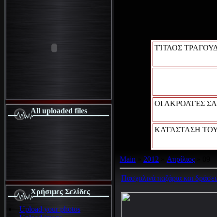
ΤΊΤΛΟΣ ΤΡΑΓΟΥΔ
ΟΙ ΑΚΡΟΑΤΈΣ ΣΑ
All uploaded files
ΚΑΤΆΣΤΑΣΗ ΤΟΥ
Main
»
2012
»
Απρίλιος
»
09
Πασχαλινά παζάρια και δράσε
Χρήσιμες Σελίδες
Upload your photos