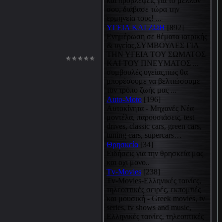
και προβλέψεις για το μέλλον
σου, διάβασε τώρα την
ερμηνεία τους! ...
ΥΓΕΙΑ ΚΑΙ ΖΩΗ
[892]
Eνημέρωση σε θέματα ιατρικής
& υγείας,ΣΥΜΒΟΥΛΕΣ ΓΙΑ
ΤΗΝ ΥΓΕΙΑ ΤΟΥ ΣΩΜΑΤΟΣ
ΚΑΙ ΤΟΥ ΠΝΕΥΜΑΤΟΣ ...
συμβουλές υγείας,πως θα
μπορέσουμε να βελτιώσουμε
τον τρόπο ζωής μας ...
Auto-Moto
[196]
Αυτοκίνητα - Μηχανές Νέα
μοντέλα, παρουσιάσεις, test
drives, classic cars, green cars,
tuning cars, supercars…
Θρησκεία
[34]
Ειδήσεις για την θρησκεία μας
και οχι μονο..
Tv-Movies
[238]
Tv-Movies-Ελληνικές ταινίες,
τηλεοπτικές σειρές, εκπομπές
και μουσική - Greek movies, tv
series, tv shows and music,
Ελληνικές ταινίες, τηλεοπτικές