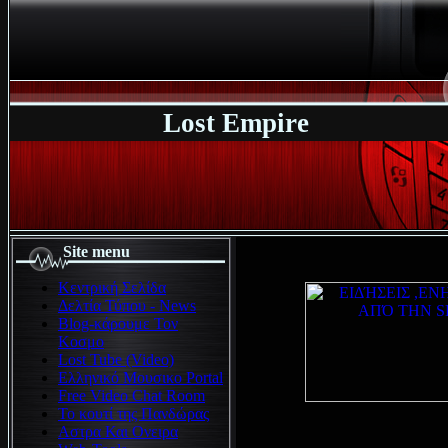
Lost Empire
Site menu
Κεντρική Σελίδα
Δελτία Τύπου - News
Blog-κάρουμε Τον
Κοσμο
Lost Tube (Video)
Ελληνικό Μουσικο Portal
Free Video Chat Room
Το κουτί της Πανδώρας
Αστρα Και Ονειρα