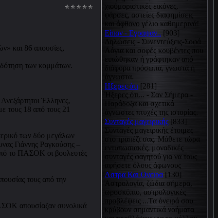
χιούμοριστικές εικόνες,
φάρσες, αστείες διαφημίσεις
και άφθονο γέλιο καθημερινά!
Είπαν - Εγραψαν..
[903]
Δηλώσεις - Συνεντεύξεις-Σοφά
ών» και 86 απουσίες,
Λόγια και σοφές κουβέντες που
ειπώθηκαν ή γράφτηκαν από
οδότηση των κομμάτων.
διάφορα πρόσωπα, γνωστά ή
άγνωστα.
Hξερες ότι
[281]
Ήξερες ότι... - Σαν Σήμερα -
Ανεξάρτητοι Έλληνες,
Παράδοξα και σχετικά
 τους 18 από τους 21
άγνωστες πτυχές της ιστορίας.
Συνταγές μαγειρικής
[833]
Συνταγές μαγειρικής έτοιμες
τερικό των δύο μεγάλων
στο τραπέζι σας. Μάθετε τώρα
νας Γιάννης Ραγκούσης –
εντυπωσιακές, μοναδικές
 από το ΠΑΣΟΚ οι βουλευτές
συνταγές φαγητού για να τους
αφήσετε όλους άφωνους
Αστρα Και Ονειρα
[130]
πουσίας τους από την
Αστρολογία, ζώδια σήμερα,
ωροσκόπιο, αστρολογικές
προβλέψεις ...Τα όνειρά σου
ΠΑΣΟΚ απουσίαζαν συνολικά
κρύβουν σημαντικά νοήματα