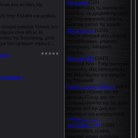
Οικονομία
[329]
εται στις σελίδες της
Διαβάστε όλες τις οικονομικές
εξελίξεις, τις χρηματιστηριακές
κες στην Ελλάδα και μερικές
και επιχειρηματικές ειδήσεις,
δείτε την εικόνα της αγοράς.
 ανοιχτά μαγαζιά. Όποιος δεν
Αθλητικά νέα
[1316]
ήματα είναι άδεια. Η
Όλα τα αθλητικά νέα, ειδήσεις
όποδες της Ακρόπολης, μετά
για ποδόσφαιρο, μπάσκετ,
άντρο των εμπόρων ναρκωτι
...
μεταγραφές. Αθλητικές
ειδήσεις..
s (0)
Μουσικά Νέα
[1643]
Μουσικά Νέα - Ενημέρωση για
συναυλίες, νέες δισκογραφίες
και άλλα θέματα που αφορούν
ισσότερα »
την Μουσική!
Gossip από την Showbiz
[2305]
Paparazzi - Gossip από την
Showbiz-Gossip από την
ελληνική showbiz και όχι μόνο.
Θέματα από την ζωή των
επωνύμων και κουτσομπολιά.
***Γελάτε γιατί
χανόμαστε....***
[1560]
Αστεια video, έξυπνα,
τολμηρά, κουφά ανέκδοτα,