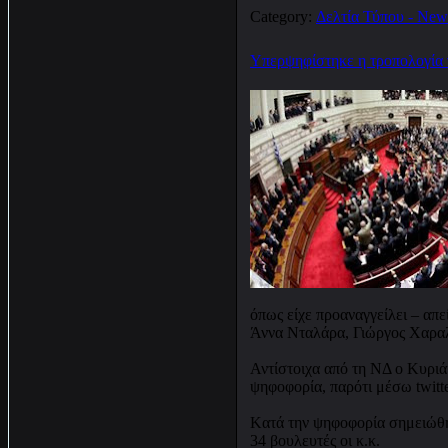
Category:
Δελτία Τύπου - New
Υπερψηφίστηκε η τροπολογία 
όπως είχε προαναγγείλει – απ
Άννα Νταλάρα, Γιώργος Χαραλ
Αντίστοιχα από τη ΝΔ ο Κυριά
ψηφοφορία, παρότι μέσω twitte
Kατά την ψηφοφορία σημειώθη
34 βουλευτές οι κ.κ.