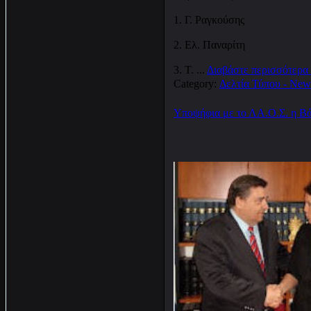
1. Γ. Ραγκούσης
2. Ελ. Παναρίτη
3. Τ.
...
Διαβάστε περισσότερα
Category:
Δελτία Τύπου - New
Υποψήφια με το ΛΑ.Ο.Σ. η 