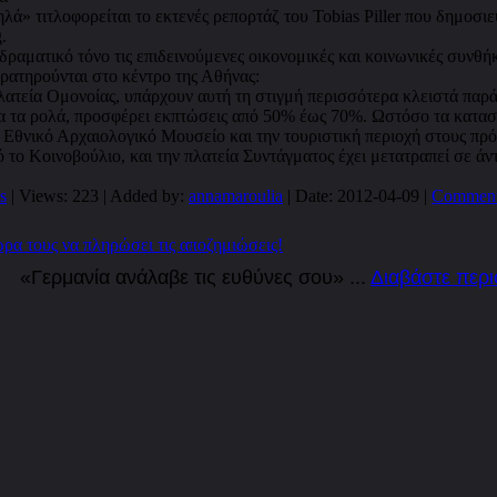
» τιτλοφορείται το εκτενές ρεπορτάζ του Tobias Piller που δημοσιεύ
.
δραματικό τόνο τις επιδεινούμενες οικονομικές και κοινωνικές συνθή
αρατηρούνται στο κέντρο της Αθήνας:
πλατεία Ομονοίας, υπάρχουν αυτή τη στιγμή περισσότερα κλειστά παρά
τα τα ρολά, προσφέρει εκπτώσεις από 50% έως 70%. Ωστόσο τα καταστ
 Εθνικό Αρχαιολογικό Μουσείο και την τουριστική περιοχή στους πρ
πό το Κοινοβούλιο, και την πλατεία Συντάγματος έχει μετατραπεί σε 
s
| Views: 223 | Added by:
annamaroulia
| Date:
2012-04-09
|
Comment
ώρα τους να πληρώσει τις αποζημιώσεις!
«Γερμανία ανάλαβε τις ευθύνες σου»
...
Διαβάστε περ