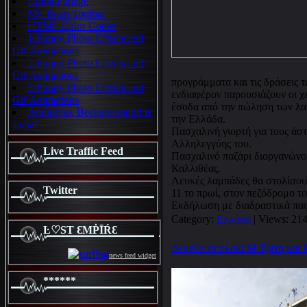
Upload image
My Team Toolbar
HTML Color Codes
1-Funny Photo Effects and
Gif Animations
2-Funny Photo Effects and
Gif Animations
προγράμματα και τις δράσεις 
3-Funny Photo Effects and
ενδιαφέρον παρουσιάζουν οι χ
Gif Animations
έσοδα από την πώληση των λα
Audioboo. Because sound is
την Ελλάδα.
social
Πασχαλινή γιορτή για τους άσ
Αλληλεγγύης του.
Live Traffic Feed
Πασχαλινό παζάρι διοργανών
Καλλιθέας.
Λευκές λαμπάδες θα στολίσου
Twitter
11 το πρωί, στον πεζόδρομο 
Εκδήλωση με διαδραστικά παι
Category:
Ελλάδα
| Views: 214
Ŀ♡SƬ ƐMṖĪŔƐ
Δεμένα τα πλοία Μ.Τρίτη και 
news feed widget
******