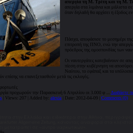
απεργία τη Μ. Τρίτη και τη Μ. 
απεργία στα λιμάνια και μάλιστα σε
όταν δηλαδή θα αρχίσει η έξοδος ενό
Πάσχα, αποφάσισε το μεσημέρι της
επιτροπή της ΠΝΟ, ενώ την απεργί
πρόεδρος της ομοσπονδίας των ναυ
Οι ναυτεργάτες κατεβαίνουν σε απ
πίεση στην κυβέρνηση να αποσύρει 
Ναύτου, το εφάπαξ και τα υπόλοιπα
ύν επίσης να επανεξετασθούν μετά τις εκλογές.
κφορτωτές
εργία προχωρούν την Παρασκευή 6 Απριλίου οι 3.000 φ
...
Διαβάστε π
s
| Views: 207 | Added by:
alexia
| Date:
2012-04-09
|
Comments (0)
ότητα στην Ελλάδα και ειδικότερα στην Αθήνα, περιγράφε
ankfurter Allgemeine Zeitung, κάνοντας αναφορά στα κλειστ
χει μετατραπεί σε «άντρο ναρκωτικών».