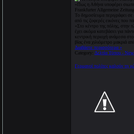
«Πως η Αθήνα υποφέρει σιωπηλά
Frankfurter Allgemeine Zeitung
Το δημοσίευμα περιγράφει σε 
από τις ζοφερές εικόνες που π
«Στο κέντρο της πόλης, στην 
έχει ακόμα κατεβάσει για πάν
κεντρική περιοχή ανάμεσα στο
βίας ένα χιλιόμετρο μακριά α
Διαβάστε περισσότερα »
Category:
Δελτία Τύπου - New
Γερμανοί πολίτες καλούν τη χ