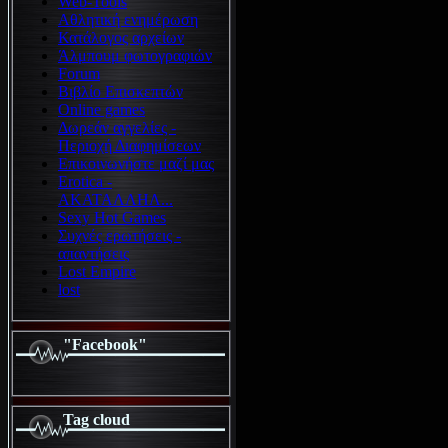
Web-Tools
Αθλητική ενημέρωση
Κατάλογος αρχείων
Άλμπουμ φωτογραφιών
Forum
Βιβλίο Επισκεπτών
Online games
Δωρεάν αγγελίες -
Περιοχή Διαφημίσεων
Επικοινωνήστε μαζί μας
Erotica -
ΑΚΑΤΑΛΛΗΛ...
Sexy Hot Games
Συχνές ερωτήσεις -
απαντήσεις
Lost Empire
lost
"Facebook"
Tag cloud