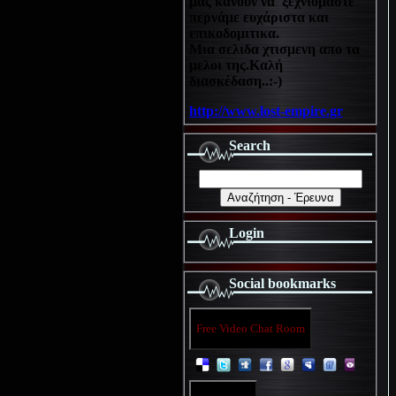
μας κανουν να ξεχνιόμαστε
περνάμε ευχάριστα και
επικοδομιτικα.
Μια σελιδα χτισμενη απο τα
μελοι της.Καλή
διασκέδαση..:-)
http://www.lost-empire.gr
Search
Login
Social bookmarks
Free Video Chat Room