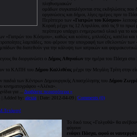
πληθυσμιακών
ομάδων συγκαταλέγονται στις εκδηλώσεις που 
οργανώσεις και δήμοι, λίγες ημέρες πριν το Πάσ
Περίπτερο των
«Γιατρών του Κόσμου»
λειτουρ
Κοραή μέχρι τις 12 Απριλίου, από τις 9 το πρωί 
περίπτερο υπάρχει ενημερωτικό υλικό για το κοι
των «Γιατρών του Κόσμου», καθώς και κούπες, μπλούζες, καπέλα και π
ειροποίητες λαμπάδες, που φέρουν την υπογραφή των εθελοντών των
μπάδων θα διατεθούν για την κάλυψη των ιατρικών και φαρμακευτικ
τεγους θα διοργανώσει ο
Δήμος Αθηναίων
την ημέρα του Πάσχα στο
ουν τα ΚΑΠΗ του
Δήμου Καλλιθέας
μέχρι την Μεγάλη Τρίτη στην ε
ν παιδιά των Κέντρων Δημιουργικής Απασχόλησης του
Δήμου Ζωγρ
του κινηματογράφου «Αλέκα».
χνίδια για
...
Διαβάστε περισσότερα »
 | Added by:
alexia
| Date:
2012-04-09
|
Comments (0)
Μ.Τετάρτη!
Το δικό τους «Γολγοθά» θα ανέβουν
φύγουν
ενόψει Πάσχα, αφού οι ναυτεργά