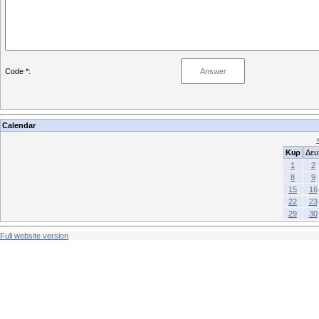
Code *:
Calendar
Κυρ
Δευ
1
2
8
9
15
16
22
23
29
30
Full website version