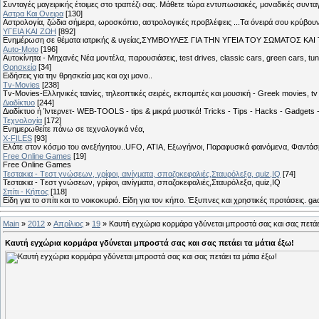
Συνταγές μαγειρικής έτοιμες στο τραπέζι σας. Μάθετε τώρα εντυπωσιακές, μοναδικές συντ
Αστρα Και Ονειρα
[130]
Αστρολογία, ζώδια σήμερα, ωροσκόπιο, αστρολογικές προβλέψεις ...Τα όνειρά σου κρύβουν 
ΥΓΕΙΑ ΚΑΙ ΖΩΗ
[892]
Eνημέρωση σε θέματα ιατρικής & υγείας,ΣΥΜΒΟΥΛΕΣ ΓΙΑ ΤΗΝ ΥΓΕΙΑ ΤΟΥ ΣΩΜΑΤΟΣ ΚΑΙ ΤΟ
Auto-Moto
[196]
Αυτοκίνητα - Μηχανές Νέα μοντέλα, παρουσιάσεις, test drives, classic cars, green cars, t
Θρησκεία
[34]
Ειδήσεις για την θρησκεία μας και οχι μονο..
Tv-Movies
[238]
Tv-Movies-Ελληνικές ταινίες, τηλεοπτικές σειρές, εκπομπές και μουσική - Greek movies, tv 
Διαδίκτυο
[244]
Διαδίκτυο ή Ίντερνετ- WEB-TOOLS - tips & μικρά μυστικά! Tricks - Tips - Hacks - Gadgets 
Τεχνολογία
[172]
Ενημερωθείτε πάνω σε τεχνολογικά νέα,
X-FILES
[93]
Ελάτε στον κόσμο του ανεξήγητου..UFO, ΑΤΙΑ, Εξωγήινοι, Παραφυσικά φαινόμενα, Φαντάσμ
Free Online Games
[19]
Free Online Games
Τεστακια - Tεστ γνώσεων, γρίφοι, αινίγματα, σπαζοκεφαλιές,Σταυρόλεξα, quiz,IQ
[74]
Τεστακια - Tεστ γνώσεων, γρίφοι, αινίγματα, σπαζοκεφαλιές,Σταυρόλεξα, quiz,IQ
Σπίτι - Κήπος
[118]
Είδη για το σπίτι και το νοικοκυριό. Είδη για τον κήπο. Έξυπνες και χρηστικές προτάσεις. g
Main
»
2012
»
Απρίλιος
»
19
» Καυτή εγχώρια κορμάρα γδύνεται μπροστά σας και σας πετάει
Καυτή εγχώρια κορμάρα γδύνεται μπροστά σας και σας πετάει τα μάτια έξω!