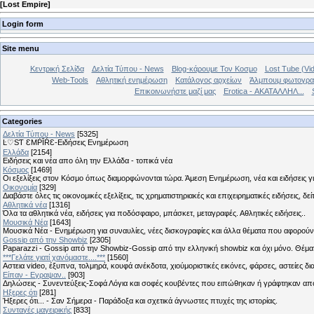
[
Lost Empire
]
Login form
Site menu
Κεντρική Σελίδα
Δελτία Τύπου - News
Blog-κάρουμε Τον Κοσμο
Lost Tube (Vi
Web-Tools
Αθλητική ενημέρωση
Κατάλογος αρχείων
Άλμπουμ φωτογρα
Επικοινωνήστε μαζί μας
Erotica - ΑΚΑΤΑΛΛΗΛ...
Categories
Δελτία Τύπου - News
[5325]
Ŀ♡SƬ ƐMṖĪŔƐ-Ειδήσεις Ενημέρωση
Ελλάδα
[2154]
Ειδήσεις και νέα απο όλη την Ελλάδα - τοπικά νέα
Κόσμος
[1469]
Οι εξελίξεις στον Κόσμο όπως διαμορφώνονται τώρα. Άμεση Ενημέρωση, νέα και ειδήσεις γι
Οικονομία
[329]
Διαβάστε όλες τις οικονομικές εξελίξεις, τις χρηματιστηριακές και επιχειρηματικές ειδήσεις, δε
Αθλητικά νέα
[1316]
Όλα τα αθλητικά νέα, ειδήσεις για ποδόσφαιρο, μπάσκετ, μεταγραφές. Αθλητικές ειδήσεις..
Μουσικά Νέα
[1643]
Μουσικά Νέα - Ενημέρωση για συναυλίες, νέες δισκογραφίες και άλλα θέματα που αφορούν
Gossip από την Showbiz
[2305]
Paparazzi - Gossip από την Showbiz-Gossip από την ελληνική showbiz και όχι μόνο. Θέ
***Γελάτε γιατί χανόμαστε....***
[1560]
Αστεια video, έξυπνα, τολμηρά, κουφά ανέκδοτα, χιούμοριστικές εικόνες, φάρσες, αστείες δι
Είπαν - Εγραψαν..
[903]
Δηλώσεις - Συνεντεύξεις-Σοφά Λόγια και σοφές κουβέντες που ειπώθηκαν ή γράφτηκαν 
Hξερες ότι
[281]
Ήξερες ότι... - Σαν Σήμερα - Παράδοξα και σχετικά άγνωστες πτυχές της ιστορίας.
Συνταγές μαγειρικής
[833]