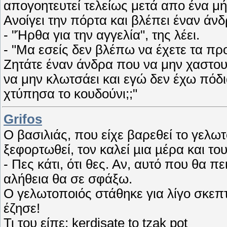
απογοητευτεί τελείως μετά απο ένα μή
Ανοίγει την πόρτα και βλέπει έναν άνδ
- "Ήρθα για την αγγελία", της λέει.
- "Μα εσείς δεν βλέπω να έχετε τα προ
Ζητάτε έναν άνδρα που να μην χαστουκ
να μην κλωτσάει και εγώ δεν έχω πόδι
χτύπησα το κουδούνι;;"
Grifos
Ο βασιλιάς, που είχε βαρεθεί το γελω
ξεφορτωθεί, τον καλεί µια µέρα και του
- Πες κάτι, ότι θες. Αν, αυτό που θα π
αλήθεια θα σε σφάξω.
Ο γελωτοποιός στάθηκε για λίγο σκεπτι
έζησε!
Τι του είπε; kerdisate to tzak pot