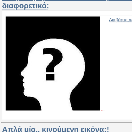
διαφορετικό;
Διαβάστε π
...
Απλά μία.. κινούμενη εικόνα;!