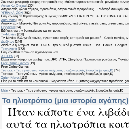
Συνταγές μαγειρικής έτοιμες στο τραπέζι σας. Μάθετε τώρα εντυπωσιακές, μοναδικές συντ
Αστρα Και Ονειρα
[130]
Αστρολογία, ζώδια σήμερα, ωροσκόπιο, αστρολογικές προβλέψεις ...Τα όνειρά σου κρύβουν 
ΥΓΕΙΑ ΚΑΙ ΖΩΗ
[892]
Eνημέρωση σε θέματα ιατρικής & υγείας,ΣΥΜΒΟΥΛΕΣ ΓΙΑ ΤΗΝ ΥΓΕΙΑ ΤΟΥ ΣΩΜΑΤΟΣ ΚΑΙ ΤΟ
Auto-Moto
[196]
Αυτοκίνητα - Μηχανές Νέα μοντέλα, παρουσιάσεις, test drives, classic cars, green cars, t
Θρησκεία
[34]
Ειδήσεις για την θρησκεία μας και οχι μονο..
Tv-Movies
[238]
Tv-Movies-Ελληνικές ταινίες, τηλεοπτικές σειρές, εκπομπές και μουσική - Greek movies, tv 
Διαδίκτυο
[244]
Διαδίκτυο ή Ίντερνετ- WEB-TOOLS - tips & μικρά μυστικά! Tricks - Tips - Hacks - Gadgets 
Τεχνολογία
[172]
Ενημερωθείτε πάνω σε τεχνολογικά νέα,
X-FILES
[93]
Ελάτε στον κόσμο του ανεξήγητου..UFO, ΑΤΙΑ, Εξωγήινοι, Παραφυσικά φαινόμενα, Φαντάσμ
Free Online Games
[19]
Free Online Games
Τεστακια - Tεστ γνώσεων, γρίφοι, αινίγματα, σπαζοκεφαλιές,Σταυρόλεξα, quiz,IQ
[74]
Τεστακια - Tεστ γνώσεων, γρίφοι, αινίγματα, σπαζοκεφαλιές,Σταυρόλεξα, quiz,IQ
Σπίτι - Κήπος
[118]
Είδη για το σπίτι και το νοικοκυριό. Είδη για τον κήπο. Έξυπνες και χρηστικές προτάσεις. g
Main
»
Τεστακια - Tεστ γνώσεων, γρίφοι, αινίγματα, σπαζοκεφαλιές,Σταυρόλεξα, quiz,IQ
Το ηλιοτρόπιο (μια ιστορία αγάπης)
Ήταν κάποτε ένα λιβάδι
αυτά τα ηλιοτρόπια κοι