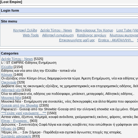
[
Lost Empire
]
Login form
Site menu
Κεντρική Σελίδα
Δελτία Τύπου - News
Blog-κάρουμε Τον Κοσμο
Lost Tube (Vi
Web-Tools
Αθλητική ενημέρωση
Κατάλογος αρχείων
Άλμπουμ φωτογρα
Επικοινωνήστε μαζί μας
Erotica - ΑΚΑΤΑΛΛΗΛ...
Categories
Δελτία Τύπου - News
[5325]
Ŀ♡SƬ ƐMṖĪŔƐ-Ειδήσεις Ενημέρωση
Ελλάδα
[2154]
Ειδήσεις και νέα απο όλη την Ελλάδα - τοπικά νέα
Κόσμος
[1469]
Οι εξελίξεις στον Κόσμο όπως διαμορφώνονται τώρα. Άμεση Ενημέρωση, νέα και ειδήσεις γι
Οικονομία
[329]
Διαβάστε όλες τις οικονομικές εξελίξεις, τις χρηματιστηριακές και επιχειρηματικές ειδήσεις, δε
Αθλητικά νέα
[1316]
Όλα τα αθλητικά νέα, ειδήσεις για ποδόσφαιρο, μπάσκετ, μεταγραφές. Αθλητικές ειδήσεις..
Μουσικά Νέα
[1643]
Μουσικά Νέα - Ενημέρωση για συναυλίες, νέες δισκογραφίες και άλλα θέματα που αφορούν
Gossip από την Showbiz
[2305]
Paparazzi - Gossip από την Showbiz-Gossip από την ελληνική showbiz και όχι μόνο. Θέ
***Γελάτε γιατί χανόμαστε....***
[1560]
Αστεια video, έξυπνα, τολμηρά, κουφά ανέκδοτα, χιούμοριστικές εικόνες, φάρσες, αστείες δι
Είπαν - Εγραψαν..
[903]
Δηλώσεις - Συνεντεύξεις-Σοφά Λόγια και σοφές κουβέντες που ειπώθηκαν ή γράφτηκαν 
Hξερες ότι
[281]
Ήξερες ότι... - Σαν Σήμερα - Παράδοξα και σχετικά άγνωστες πτυχές της ιστορίας.
Συνταγές μαγειρικής
[833]