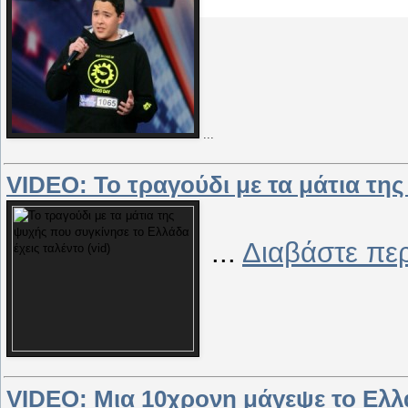
...
VIDEO: Το τραγούδι με τα μάτια τη
...
Διαβάστε πε
VIDEO: Μια 10χρονη μάγεψε το Ελλά