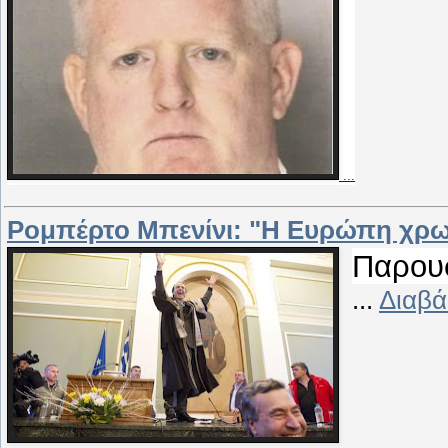
...
Ρομπέρτο Μπενίνι: "Η Ευρώπη χρω
Παρουσ
...
Διαβά