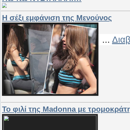
Η σέξι εμφάνιση της Μενούνος
...
Διαβ
Το φιλί της Madonna με τρομοκράτ