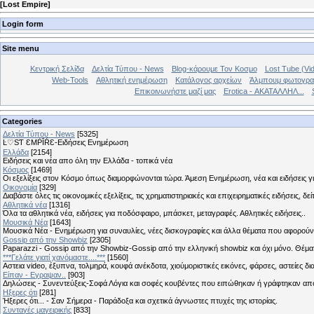
[
Lost Empire
]
Login form
Site menu
Κεντρική Σελίδα
Δελτία Τύπου - News
Blog-κάρουμε Τον Κοσμο
Lost Tube (Vi
Web-Tools
Αθλητική ενημέρωση
Κατάλογος αρχείων
Άλμπουμ φωτογρα
Επικοινωνήστε μαζί μας
Erotica - ΑΚΑΤΑΛΛΗΛ...
Categories
Δελτία Τύπου - News
[5325]
Ŀ♡SƬ ƐMṖĪŔƐ-Ειδήσεις Ενημέρωση
Ελλάδα
[2154]
Ειδήσεις και νέα απο όλη την Ελλάδα - τοπικά νέα
Κόσμος
[1469]
Οι εξελίξεις στον Κόσμο όπως διαμορφώνονται τώρα. Άμεση Ενημέρωση, νέα και ειδήσεις γι
Οικονομία
[329]
Διαβάστε όλες τις οικονομικές εξελίξεις, τις χρηματιστηριακές και επιχειρηματικές ειδήσεις, δε
Αθλητικά νέα
[1316]
Όλα τα αθλητικά νέα, ειδήσεις για ποδόσφαιρο, μπάσκετ, μεταγραφές. Αθλητικές ειδήσεις..
Μουσικά Νέα
[1643]
Μουσικά Νέα - Ενημέρωση για συναυλίες, νέες δισκογραφίες και άλλα θέματα που αφορούν
Gossip από την Showbiz
[2305]
Paparazzi - Gossip από την Showbiz-Gossip από την ελληνική showbiz και όχι μόνο. Θέ
***Γελάτε γιατί χανόμαστε....***
[1560]
Αστεια video, έξυπνα, τολμηρά, κουφά ανέκδοτα, χιούμοριστικές εικόνες, φάρσες, αστείες δι
Είπαν - Εγραψαν..
[903]
Δηλώσεις - Συνεντεύξεις-Σοφά Λόγια και σοφές κουβέντες που ειπώθηκαν ή γράφτηκαν 
Hξερες ότι
[281]
Ήξερες ότι... - Σαν Σήμερα - Παράδοξα και σχετικά άγνωστες πτυχές της ιστορίας.
Συνταγές μαγειρικής
[833]