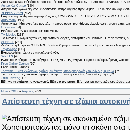
Συνταγές μαγειρικής έτοιμες στο τραπέζι σας. Μάθετε τώρα εντυπωσιακές, μοναδικές συντ
Αστρα Και Ονειρα
[130]
Αστρολογία, ζώδια σήμερα, ωροσκόπιο, αστρολογικές προβλέψεις ...Τα όνειρά σου κρύβουν 
ΥΓΕΙΑ ΚΑΙ ΖΩΗ
[892]
Eνημέρωση σε θέματα ιατρικής & υγείας,ΣΥΜΒΟΥΛΕΣ ΓΙΑ ΤΗΝ ΥΓΕΙΑ ΤΟΥ ΣΩΜΑΤΟΣ ΚΑΙ ΤΟ
Auto-Moto
[196]
Αυτοκίνητα - Μηχανές Νέα μοντέλα, παρουσιάσεις, test drives, classic cars, green cars, t
Θρησκεία
[34]
Ειδήσεις για την θρησκεία μας και οχι μονο..
Tv-Movies
[238]
Tv-Movies-Ελληνικές ταινίες, τηλεοπτικές σειρές, εκπομπές και μουσική - Greek movies, tv 
Διαδίκτυο
[244]
Διαδίκτυο ή Ίντερνετ- WEB-TOOLS - tips & μικρά μυστικά! Tricks - Tips - Hacks - Gadgets 
Τεχνολογία
[172]
Ενημερωθείτε πάνω σε τεχνολογικά νέα,
X-FILES
[93]
Ελάτε στον κόσμο του ανεξήγητου..UFO, ΑΤΙΑ, Εξωγήινοι, Παραφυσικά φαινόμενα, Φαντάσμ
Free Online Games
[19]
Free Online Games
Τεστακια - Tεστ γνώσεων, γρίφοι, αινίγματα, σπαζοκεφαλιές,Σταυρόλεξα, quiz,IQ
[74]
Τεστακια - Tεστ γνώσεων, γρίφοι, αινίγματα, σπαζοκεφαλιές,Σταυρόλεξα, quiz,IQ
Σπίτι - Κήπος
[118]
Είδη για το σπίτι και το νοικοκυριό. Είδη για τον κήπο. Έξυπνες και χρηστικές προτάσεις. g
Main
»
2012
»
Απρίλιος
»
23
Απίστευτη τέχνη σε τζάμια αυτοκιν
Χρησιμοποιώντας μόνο τη σκόνη στα τ