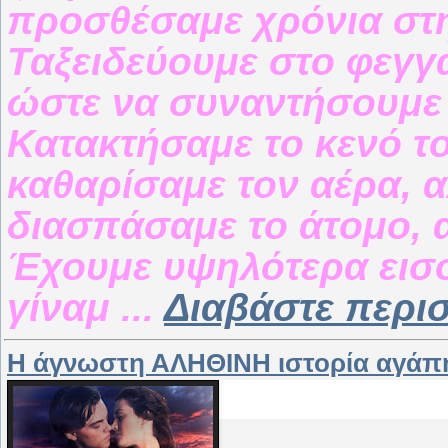
προσθέσαμε χρόνια στη
Ταξειδεύουμε στο φεγγ
ώστε να συναντήσουμε 
Κατακτήσαμε το κενό το
καθαρίσαμε τον αέρα, 
διασπάσαμε το άτομο, α
Έχουμε υψηλότερα εισο
γίναμ
...
Διαβάστε περι
Η άγνωστη ΑΛΗΘΙΝΗ ιστορία αγάπη