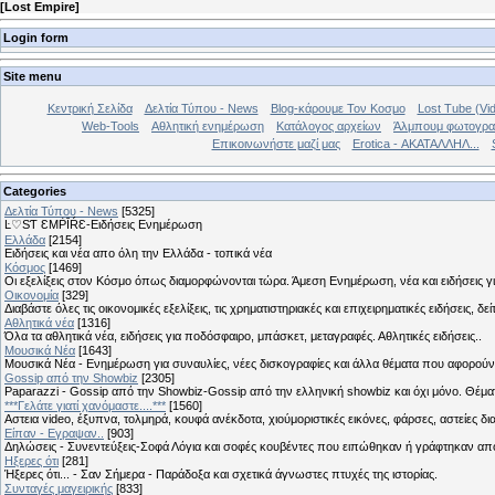
[
Lost Empire
]
Login form
Site menu
Κεντρική Σελίδα
Δελτία Τύπου - News
Blog-κάρουμε Τον Κοσμο
Lost Tube (Vi
Web-Tools
Αθλητική ενημέρωση
Κατάλογος αρχείων
Άλμπουμ φωτογρα
Επικοινωνήστε μαζί μας
Erotica - ΑΚΑΤΑΛΛΗΛ...
Categories
Δελτία Τύπου - News
[5325]
Ŀ♡SƬ ƐMṖĪŔƐ-Ειδήσεις Ενημέρωση
Ελλάδα
[2154]
Ειδήσεις και νέα απο όλη την Ελλάδα - τοπικά νέα
Κόσμος
[1469]
Οι εξελίξεις στον Κόσμο όπως διαμορφώνονται τώρα. Άμεση Ενημέρωση, νέα και ειδήσεις γι
Οικονομία
[329]
Διαβάστε όλες τις οικονομικές εξελίξεις, τις χρηματιστηριακές και επιχειρηματικές ειδήσεις, δε
Αθλητικά νέα
[1316]
Όλα τα αθλητικά νέα, ειδήσεις για ποδόσφαιρο, μπάσκετ, μεταγραφές. Αθλητικές ειδήσεις..
Μουσικά Νέα
[1643]
Μουσικά Νέα - Ενημέρωση για συναυλίες, νέες δισκογραφίες και άλλα θέματα που αφορούν
Gossip από την Showbiz
[2305]
Paparazzi - Gossip από την Showbiz-Gossip από την ελληνική showbiz και όχι μόνο. Θέ
***Γελάτε γιατί χανόμαστε....***
[1560]
Αστεια video, έξυπνα, τολμηρά, κουφά ανέκδοτα, χιούμοριστικές εικόνες, φάρσες, αστείες δι
Είπαν - Εγραψαν..
[903]
Δηλώσεις - Συνεντεύξεις-Σοφά Λόγια και σοφές κουβέντες που ειπώθηκαν ή γράφτηκαν 
Hξερες ότι
[281]
Ήξερες ότι... - Σαν Σήμερα - Παράδοξα και σχετικά άγνωστες πτυχές της ιστορίας.
Συνταγές μαγειρικής
[833]