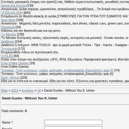
Συνταγές μαγειρικής έτοιμες στο τραπέζι σας. Μάθετε τώρα εντυπωσιακές, μοναδικές συντ
Αστρα Και Ονειρα
[130]
Αστρολογία, ζώδια σήμερα, ωροσκόπιο, αστρολογικές προβλέψεις ...Τα όνειρά σου κρύβουν 
ΥΓΕΙΑ ΚΑΙ ΖΩΗ
[892]
Eνημέρωση σε θέματα ιατρικής & υγείας,ΣΥΜΒΟΥΛΕΣ ΓΙΑ ΤΗΝ ΥΓΕΙΑ ΤΟΥ ΣΩΜΑΤΟΣ ΚΑΙ ΤΟ
Auto-Moto
[196]
Αυτοκίνητα - Μηχανές Νέα μοντέλα, παρουσιάσεις, test drives, classic cars, green cars, t
Θρησκεία
[34]
Ειδήσεις για την θρησκεία μας και οχι μονο..
Tv-Movies
[238]
Tv-Movies-Ελληνικές ταινίες, τηλεοπτικές σειρές, εκπομπές και μουσική - Greek movies, tv 
Διαδίκτυο
[244]
Διαδίκτυο ή Ίντερνετ- WEB-TOOLS - tips & μικρά μυστικά! Tricks - Tips - Hacks - Gadgets 
Τεχνολογία
[172]
Ενημερωθείτε πάνω σε τεχνολογικά νέα,
X-FILES
[93]
Ελάτε στον κόσμο του ανεξήγητου..UFO, ΑΤΙΑ, Εξωγήινοι, Παραφυσικά φαινόμενα, Φαντάσμ
Free Online Games
[19]
Free Online Games
Τεστακια - Tεστ γνώσεων, γρίφοι, αινίγματα, σπαζοκεφαλιές,Σταυρόλεξα, quiz,IQ
[74]
Τεστακια - Tεστ γνώσεων, γρίφοι, αινίγματα, σπαζοκεφαλιές,Σταυρόλεξα, quiz,IQ
Σπίτι - Κήπος
[118]
Είδη για το σπίτι και το νοικοκυριό. Είδη για τον κήπο. Έξυπνες και χρηστικές προτάσεις. g
Main
»
2012
»
Απρίλιος
»
19
» David Guetta - Without You ft. Usher
David Guetta - Without You ft. Usher
Total comments
:
0
Name *: