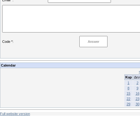
Email *:
Code *:
Calendar
Κυρ
Δευ
1
2
8
9
15
16
22
23
29
30
Full website version