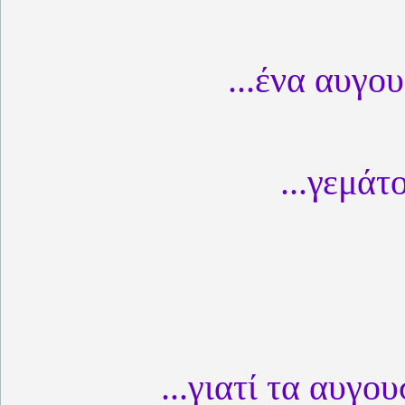
...ένα αυγου
...γεμάτ
...γιατί τα αυγο