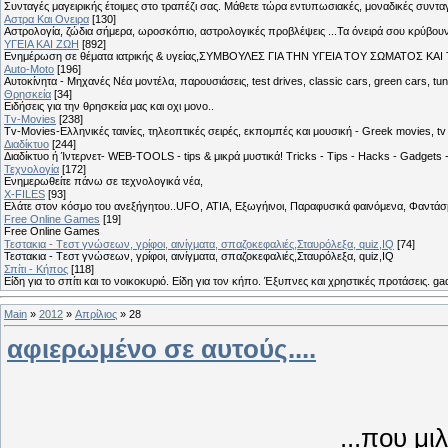
Συνταγές μαγειρικής έτοιμες στο τραπέζι σας. Μάθετε τώρα εντυπωσιακές, μοναδικές συντ
Αστρα Και Ονειρα
[130]
Αστρολογία, ζώδια σήμερα, ωροσκόπιο, αστρολογικές προβλέψεις ...Τα όνειρά σου κρύβουν 
ΥΓΕΙΑ ΚΑΙ ΖΩΗ
[892]
Eνημέρωση σε θέματα ιατρικής & υγείας,ΣΥΜΒΟΥΛΕΣ ΓΙΑ ΤΗΝ ΥΓΕΙΑ ΤΟΥ ΣΩΜΑΤΟΣ ΚΑΙ ΤΟ
Auto-Moto
[196]
Αυτοκίνητα - Μηχανές Νέα μοντέλα, παρουσιάσεις, test drives, classic cars, green cars, t
Θρησκεία
[34]
Ειδήσεις για την θρησκεία μας και οχι μονο..
Tv-Movies
[238]
Tv-Movies-Ελληνικές ταινίες, τηλεοπτικές σειρές, εκπομπές και μουσική - Greek movies, tv 
Διαδίκτυο
[244]
Διαδίκτυο ή Ίντερνετ- WEB-TOOLS - tips & μικρά μυστικά! Tricks - Tips - Hacks - Gadgets 
Τεχνολογία
[172]
Ενημερωθείτε πάνω σε τεχνολογικά νέα,
X-FILES
[93]
Ελάτε στον κόσμο του ανεξήγητου..UFO, ΑΤΙΑ, Εξωγήινοι, Παραφυσικά φαινόμενα, Φαντάσμ
Free Online Games
[19]
Free Online Games
Τεστακια - Tεστ γνώσεων, γρίφοι, αινίγματα, σπαζοκεφαλιές,Σταυρόλεξα, quiz,IQ
[74]
Τεστακια - Tεστ γνώσεων, γρίφοι, αινίγματα, σπαζοκεφαλιές,Σταυρόλεξα, quiz,IQ
Σπίτι - Κήπος
[118]
Είδη για το σπίτι και το νοικοκυριό. Είδη για τον κήπο. Έξυπνες και χρηστικές προτάσεις. g
Main
»
2012
»
Απρίλιος
»
28
αφιερωμένο σε αυτούς....
...που μι