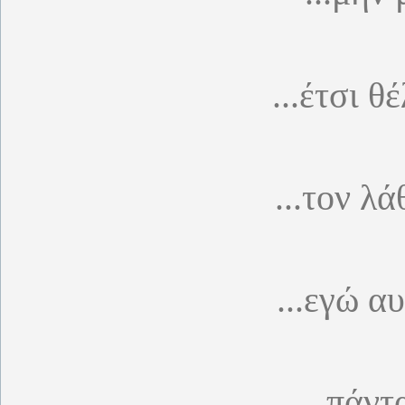
...έτσι θ
...τον λ
...εγώ α
...πάντ