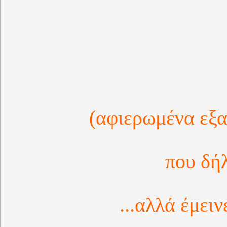
(αφιερωμένα εξαι
που δήλ
...αλλά έμειν