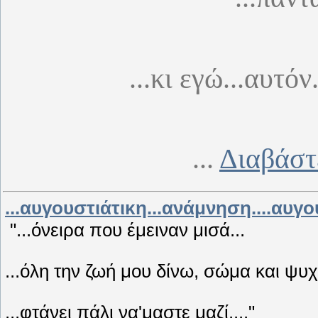
...κι εγώ...αυτόν
...
Διαβάστ
...αυγουστιάτικη...ανάμνηση....αυγου
"...όνειρα που έμειναν μισά...
...όλη την ζωή μου δίνω, σώμα και ψυχ
...φτάνει πάλι να'μαστε μαζί...."