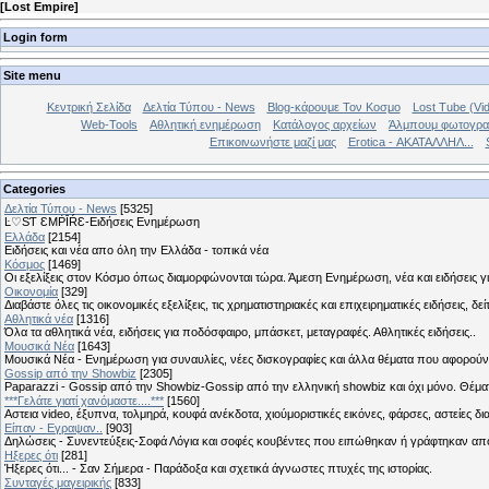
[
Lost Empire
]
Login form
Site menu
Κεντρική Σελίδα
Δελτία Τύπου - News
Blog-κάρουμε Τον Κοσμο
Lost Tube (Vi
Web-Tools
Αθλητική ενημέρωση
Κατάλογος αρχείων
Άλμπουμ φωτογρα
Επικοινωνήστε μαζί μας
Erotica - ΑΚΑΤΑΛΛΗΛ...
Categories
Δελτία Τύπου - News
[5325]
Ŀ♡SƬ ƐMṖĪŔƐ-Ειδήσεις Ενημέρωση
Ελλάδα
[2154]
Ειδήσεις και νέα απο όλη την Ελλάδα - τοπικά νέα
Κόσμος
[1469]
Οι εξελίξεις στον Κόσμο όπως διαμορφώνονται τώρα. Άμεση Ενημέρωση, νέα και ειδήσεις γι
Οικονομία
[329]
Διαβάστε όλες τις οικονομικές εξελίξεις, τις χρηματιστηριακές και επιχειρηματικές ειδήσεις, δε
Αθλητικά νέα
[1316]
Όλα τα αθλητικά νέα, ειδήσεις για ποδόσφαιρο, μπάσκετ, μεταγραφές. Αθλητικές ειδήσεις..
Μουσικά Νέα
[1643]
Μουσικά Νέα - Ενημέρωση για συναυλίες, νέες δισκογραφίες και άλλα θέματα που αφορούν
Gossip από την Showbiz
[2305]
Paparazzi - Gossip από την Showbiz-Gossip από την ελληνική showbiz και όχι μόνο. Θέ
***Γελάτε γιατί χανόμαστε....***
[1560]
Αστεια video, έξυπνα, τολμηρά, κουφά ανέκδοτα, χιούμοριστικές εικόνες, φάρσες, αστείες δι
Είπαν - Εγραψαν..
[903]
Δηλώσεις - Συνεντεύξεις-Σοφά Λόγια και σοφές κουβέντες που ειπώθηκαν ή γράφτηκαν 
Hξερες ότι
[281]
Ήξερες ότι... - Σαν Σήμερα - Παράδοξα και σχετικά άγνωστες πτυχές της ιστορίας.
Συνταγές μαγειρικής
[833]