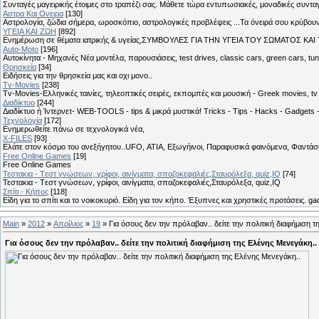
Συνταγές μαγειρικής έτοιμες στο τραπέζι σας. Μάθετε τώρα εντυπωσιακές, μοναδικές συντ
Αστρα Και Ονειρα
[130]
Αστρολογία, ζώδια σήμερα, ωροσκόπιο, αστρολογικές προβλέψεις ...Τα όνειρά σου κρύβουν 
ΥΓΕΙΑ ΚΑΙ ΖΩΗ
[892]
Eνημέρωση σε θέματα ιατρικής & υγείας,ΣΥΜΒΟΥΛΕΣ ΓΙΑ ΤΗΝ ΥΓΕΙΑ ΤΟΥ ΣΩΜΑΤΟΣ ΚΑΙ ΤΟ
Auto-Moto
[196]
Αυτοκίνητα - Μηχανές Νέα μοντέλα, παρουσιάσεις, test drives, classic cars, green cars, t
Θρησκεία
[34]
Ειδήσεις για την θρησκεία μας και οχι μονο..
Tv-Movies
[238]
Tv-Movies-Ελληνικές ταινίες, τηλεοπτικές σειρές, εκπομπές και μουσική - Greek movies, tv 
Διαδίκτυο
[244]
Διαδίκτυο ή Ίντερνετ- WEB-TOOLS - tips & μικρά μυστικά! Tricks - Tips - Hacks - Gadgets 
Τεχνολογία
[172]
Ενημερωθείτε πάνω σε τεχνολογικά νέα,
X-FILES
[93]
Ελάτε στον κόσμο του ανεξήγητου..UFO, ΑΤΙΑ, Εξωγήινοι, Παραφυσικά φαινόμενα, Φαντάσμ
Free Online Games
[19]
Free Online Games
Τεστακια - Tεστ γνώσεων, γρίφοι, αινίγματα, σπαζοκεφαλιές,Σταυρόλεξα, quiz,IQ
[74]
Τεστακια - Tεστ γνώσεων, γρίφοι, αινίγματα, σπαζοκεφαλιές,Σταυρόλεξα, quiz,IQ
Σπίτι - Κήπος
[118]
Είδη για το σπίτι και το νοικοκυριό. Είδη για τον κήπο. Έξυπνες και χρηστικές προτάσεις. g
Main
»
2012
»
Απρίλιος
»
19
» Για όσους δεν την πρόλαβαν.. δείτε την πολιτική διαφήμιση 
Για όσους δεν την πρόλαβαν.. δείτε την πολιτική διαφήμιση της Ελένης Μενεγάκη.