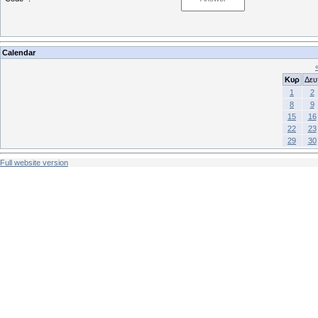
Calendar
Κυρ
Δευ
1
2
8
9
15
16
22
23
29
30
Full website version