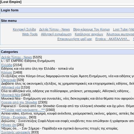
[
Lost Empire
]
Login form
Site menu
Κεντρική Σελίδα
Δελτία Τύπου - News
Blog-κάρουμε Τον Κοσμο
Lost Tube (Vi
Web-Tools
Αθλητική ενημέρωση
Κατάλογος αρχείων
Άλμπουμ φωτογρα
Επικοινωνήστε μαζί μας
Erotica - ΑΚΑΤΑΛΛΗΛ...
Categories
Δελτία Τύπου - News
[5325]
Ŀ♡SƬ ƐMṖĪŔƐ-Ειδήσεις Ενημέρωση
Ελλάδα
[2154]
Ειδήσεις και νέα απο όλη την Ελλάδα - τοπικά νέα
Κόσμος
[1469]
Οι εξελίξεις στον Κόσμο όπως διαμορφώνονται τώρα. Άμεση Ενημέρωση, νέα και ειδήσεις γι
Οικονομία
[329]
Διαβάστε όλες τις οικονομικές εξελίξεις, τις χρηματιστηριακές και επιχειρηματικές ειδήσεις, δε
Αθλητικά νέα
[1316]
Όλα τα αθλητικά νέα, ειδήσεις για ποδόσφαιρο, μπάσκετ, μεταγραφές. Αθλητικές ειδήσεις..
Μουσικά Νέα
[1643]
Μουσικά Νέα - Ενημέρωση για συναυλίες, νέες δισκογραφίες και άλλα θέματα που αφορούν
Gossip από την Showbiz
[2305]
Paparazzi - Gossip από την Showbiz-Gossip από την ελληνική showbiz και όχι μόνο. Θέ
***Γελάτε γιατί χανόμαστε....***
[1560]
Αστεια video, έξυπνα, τολμηρά, κουφά ανέκδοτα, χιούμοριστικές εικόνες, φάρσες, αστείες δι
Είπαν - Εγραψαν..
[903]
Δηλώσεις - Συνεντεύξεις-Σοφά Λόγια και σοφές κουβέντες που ειπώθηκαν ή γράφτηκαν 
Hξερες ότι
[281]
Ήξερες ότι... - Σαν Σήμερα - Παράδοξα και σχετικά άγνωστες πτυχές της ιστορίας.
Συνταγές μαγειρικής
[833]