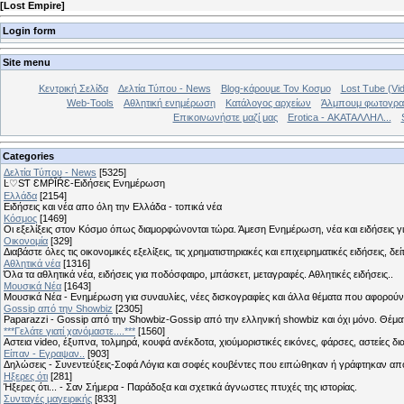
[
Lost Empire
]
Login form
Site menu
Κεντρική Σελίδα
Δελτία Τύπου - News
Blog-κάρουμε Τον Κοσμο
Lost Tube (Vi
Web-Tools
Αθλητική ενημέρωση
Κατάλογος αρχείων
Άλμπουμ φωτογρα
Επικοινωνήστε μαζί μας
Erotica - ΑΚΑΤΑΛΛΗΛ...
Categories
Δελτία Τύπου - News
[5325]
Ŀ♡SƬ ƐMṖĪŔƐ-Ειδήσεις Ενημέρωση
Ελλάδα
[2154]
Ειδήσεις και νέα απο όλη την Ελλάδα - τοπικά νέα
Κόσμος
[1469]
Οι εξελίξεις στον Κόσμο όπως διαμορφώνονται τώρα. Άμεση Ενημέρωση, νέα και ειδήσεις γι
Οικονομία
[329]
Διαβάστε όλες τις οικονομικές εξελίξεις, τις χρηματιστηριακές και επιχειρηματικές ειδήσεις, δε
Αθλητικά νέα
[1316]
Όλα τα αθλητικά νέα, ειδήσεις για ποδόσφαιρο, μπάσκετ, μεταγραφές. Αθλητικές ειδήσεις..
Μουσικά Νέα
[1643]
Μουσικά Νέα - Ενημέρωση για συναυλίες, νέες δισκογραφίες και άλλα θέματα που αφορούν
Gossip από την Showbiz
[2305]
Paparazzi - Gossip από την Showbiz-Gossip από την ελληνική showbiz και όχι μόνο. Θέ
***Γελάτε γιατί χανόμαστε....***
[1560]
Αστεια video, έξυπνα, τολμηρά, κουφά ανέκδοτα, χιούμοριστικές εικόνες, φάρσες, αστείες δι
Είπαν - Εγραψαν..
[903]
Δηλώσεις - Συνεντεύξεις-Σοφά Λόγια και σοφές κουβέντες που ειπώθηκαν ή γράφτηκαν 
Hξερες ότι
[281]
Ήξερες ότι... - Σαν Σήμερα - Παράδοξα και σχετικά άγνωστες πτυχές της ιστορίας.
Συνταγές μαγειρικής
[833]