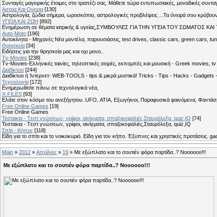
Συνταγές μαγειρικής έτοιμες στο τραπέζι σας. Μάθετε τώρα εντυπωσιακές, μοναδικές συντ
Αστρα Και Ονειρα
[130]
Αστρολογία, ζώδια σήμερα, ωροσκόπιο, αστρολογικές προβλέψεις ...Τα όνειρά σου κρύβουν 
ΥΓΕΙΑ ΚΑΙ ΖΩΗ
[892]
Eνημέρωση σε θέματα ιατρικής & υγείας,ΣΥΜΒΟΥΛΕΣ ΓΙΑ ΤΗΝ ΥΓΕΙΑ ΤΟΥ ΣΩΜΑΤΟΣ ΚΑΙ ΤΟ
Auto-Moto
[196]
Αυτοκίνητα - Μηχανές Νέα μοντέλα, παρουσιάσεις, test drives, classic cars, green cars, t
Θρησκεία
[34]
Ειδήσεις για την θρησκεία μας και οχι μονο..
Tv-Movies
[238]
Tv-Movies-Ελληνικές ταινίες, τηλεοπτικές σειρές, εκπομπές και μουσική - Greek movies, tv 
Διαδίκτυο
[244]
Διαδίκτυο ή Ίντερνετ- WEB-TOOLS - tips & μικρά μυστικά! Tricks - Tips - Hacks - Gadgets 
Τεχνολογία
[172]
Ενημερωθείτε πάνω σε τεχνολογικά νέα,
X-FILES
[93]
Ελάτε στον κόσμο του ανεξήγητου..UFO, ΑΤΙΑ, Εξωγήινοι, Παραφυσικά φαινόμενα, Φαντάσμ
Free Online Games
[19]
Free Online Games
Τεστακια - Tεστ γνώσεων, γρίφοι, αινίγματα, σπαζοκεφαλιές,Σταυρόλεξα, quiz,IQ
[74]
Τεστακια - Tεστ γνώσεων, γρίφοι, αινίγματα, σπαζοκεφαλιές,Σταυρόλεξα, quiz,IQ
Σπίτι - Κήπος
[118]
Είδη για το σπίτι και το νοικοκυριό. Είδη για τον κήπο. Έξυπνες και χρηστικές προτάσεις. g
Main
»
2012
»
Απρίλιος
»
19
» Με εξώπλατο και το σουτιέν φόρα παρτίδα..? Noooooo!!!
Με εξώπλατο και το σουτιέν φόρα παρτίδα..? Noooooo!!!