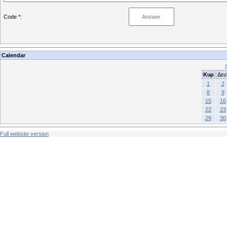
Code *:
Calendar
Κυρ
Δευ
1
2
8
9
15
16
22
23
29
30
Full website version