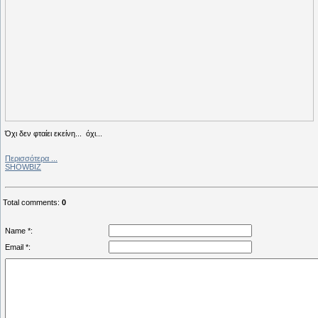
Όχι δεν φταίει εκείνη... όχι...
Περισσότερα ...
SHOWBIZ
Total comments
:
0
Name *:
Email *: