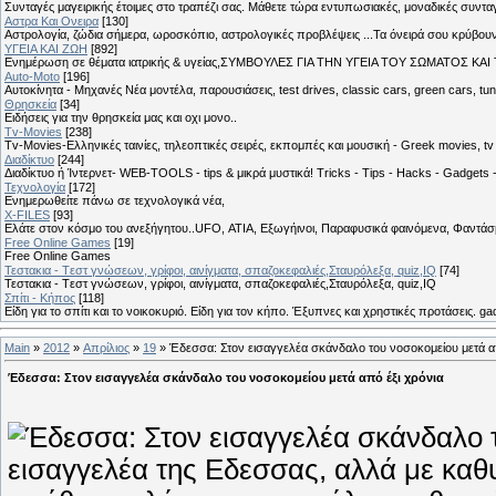
Συνταγές μαγειρικής έτοιμες στο τραπέζι σας. Μάθετε τώρα εντυπωσιακές, μοναδικές συντ
Αστρα Και Ονειρα
[130]
Αστρολογία, ζώδια σήμερα, ωροσκόπιο, αστρολογικές προβλέψεις ...Τα όνειρά σου κρύβουν 
ΥΓΕΙΑ ΚΑΙ ΖΩΗ
[892]
Eνημέρωση σε θέματα ιατρικής & υγείας,ΣΥΜΒΟΥΛΕΣ ΓΙΑ ΤΗΝ ΥΓΕΙΑ ΤΟΥ ΣΩΜΑΤΟΣ ΚΑΙ ΤΟ
Auto-Moto
[196]
Αυτοκίνητα - Μηχανές Νέα μοντέλα, παρουσιάσεις, test drives, classic cars, green cars, t
Θρησκεία
[34]
Ειδήσεις για την θρησκεία μας και οχι μονο..
Tv-Movies
[238]
Tv-Movies-Ελληνικές ταινίες, τηλεοπτικές σειρές, εκπομπές και μουσική - Greek movies, tv 
Διαδίκτυο
[244]
Διαδίκτυο ή Ίντερνετ- WEB-TOOLS - tips & μικρά μυστικά! Tricks - Tips - Hacks - Gadgets 
Τεχνολογία
[172]
Ενημερωθείτε πάνω σε τεχνολογικά νέα,
X-FILES
[93]
Ελάτε στον κόσμο του ανεξήγητου..UFO, ΑΤΙΑ, Εξωγήινοι, Παραφυσικά φαινόμενα, Φαντάσμ
Free Online Games
[19]
Free Online Games
Τεστακια - Tεστ γνώσεων, γρίφοι, αινίγματα, σπαζοκεφαλιές,Σταυρόλεξα, quiz,IQ
[74]
Τεστακια - Tεστ γνώσεων, γρίφοι, αινίγματα, σπαζοκεφαλιές,Σταυρόλεξα, quiz,IQ
Σπίτι - Κήπος
[118]
Είδη για το σπίτι και το νοικοκυριό. Είδη για τον κήπο. Έξυπνες και χρηστικές προτάσεις. g
Main
»
2012
»
Απρίλιος
»
19
» Έδεσσα: Στον εισαγγελέα σκάνδαλο του νοσοκομείου μετά απ
Έδεσσα: Στον εισαγγελέα σκάνδαλο του νοσοκομείου μετά από έξι χρόνια