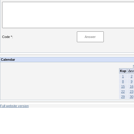
Code *:
Calendar
Κυρ
Δευ
1
2
8
9
15
16
22
23
29
30
Full website version