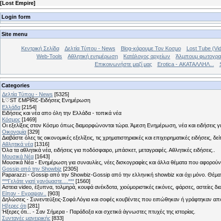
[
Lost Empire
]
Login form
Site menu
Κεντρική Σελίδα
Δελτία Τύπου - News
Blog-κάρουμε Τον Κοσμο
Lost Tube (Vi
Web-Tools
Αθλητική ενημέρωση
Κατάλογος αρχείων
Άλμπουμ φωτογρα
Επικοινωνήστε μαζί μας
Erotica - ΑΚΑΤΑΛΛΗΛ...
Categories
Δελτία Τύπου - News
[5325]
Ŀ♡SƬ ƐMṖĪŔƐ-Ειδήσεις Ενημέρωση
Ελλάδα
[2154]
Ειδήσεις και νέα απο όλη την Ελλάδα - τοπικά νέα
Κόσμος
[1469]
Οι εξελίξεις στον Κόσμο όπως διαμορφώνονται τώρα. Άμεση Ενημέρωση, νέα και ειδήσεις γι
Οικονομία
[329]
Διαβάστε όλες τις οικονομικές εξελίξεις, τις χρηματιστηριακές και επιχειρηματικές ειδήσεις, δε
Αθλητικά νέα
[1316]
Όλα τα αθλητικά νέα, ειδήσεις για ποδόσφαιρο, μπάσκετ, μεταγραφές. Αθλητικές ειδήσεις..
Μουσικά Νέα
[1643]
Μουσικά Νέα - Ενημέρωση για συναυλίες, νέες δισκογραφίες και άλλα θέματα που αφορούν
Gossip από την Showbiz
[2305]
Paparazzi - Gossip από την Showbiz-Gossip από την ελληνική showbiz και όχι μόνο. Θέ
***Γελάτε γιατί χανόμαστε....***
[1560]
Αστεια video, έξυπνα, τολμηρά, κουφά ανέκδοτα, χιούμοριστικές εικόνες, φάρσες, αστείες δι
Είπαν - Εγραψαν..
[903]
Δηλώσεις - Συνεντεύξεις-Σοφά Λόγια και σοφές κουβέντες που ειπώθηκαν ή γράφτηκαν 
Hξερες ότι
[281]
Ήξερες ότι... - Σαν Σήμερα - Παράδοξα και σχετικά άγνωστες πτυχές της ιστορίας.
Συνταγές μαγειρικής
[833]