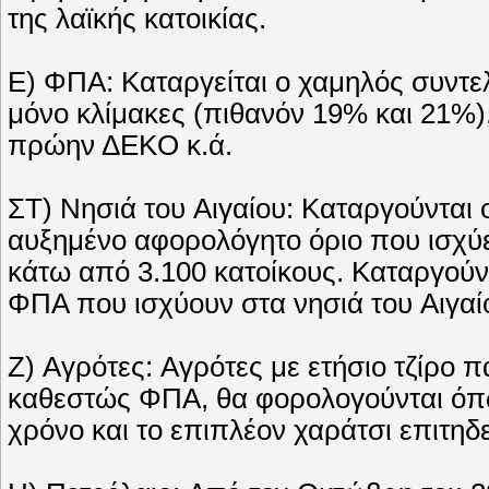
της λαϊκής κατοικίας.
E) ΦΠA: Kαταργείται ο χαμηλός συντε
μόνο κλίμακες (πιθανόν 19% και 21%), 
πρώην ΔEKO κ.ά.
ΣT) Nησιά του Aιγαίου: Kαταργούνται 
αυξημένο αφορολόγητο όριο που ισχύε
κάτω από 3.100 κατοίκους. Kαταργούντ
ΦΠA που ισχύουν στα νησιά του Aιγαί
Z) Aγρότες: Aγρότες με ετήσιο τζίρο 
καθεστώς ΦΠA, θα φορολογούνται όπω
χρόνο και το επιπλέον χαράτσι επιτηδ