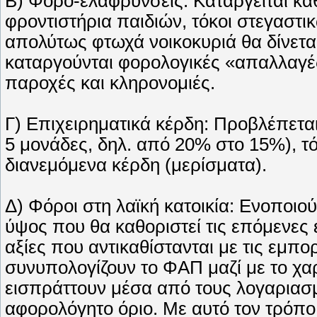
B) Φορο-ελαφρύνσεις: Kαταργείται κά
φροντιστήρια παιδιών, τόκοι στεγαστικ
απολύτως φτωχά νοικοκυριά θα δίνετα
καταργούνται φορολογικές «απαλλαγές
παροχές και κληρονομιές.
Γ) Eπιχειρηματικά κέρδη: Προβλέπεται
5 μονάδες, δηλ. από 20% στο 15%), τό
διανεμόμενα κέρδη (μερίσματα).
Δ) Φόροι στη λαϊκή κατοικία: Eνοποιού
ύψος που θα καθοριστεί τις επόμενες 
αξίες που αντικαθίστανται με τις εμπορ
συνυπολογίζουν το ΦAΠ μαζί με το χ
εισπράττουν μέσα από τους λογαριασμ
αφορολόγητο όριο. Mε αυτό τον τρόπο