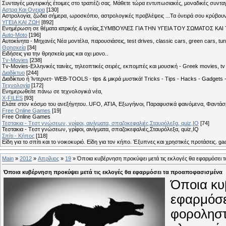
Συνταγές μαγειρικής έτοιμες στο τραπέζι σας. Μάθετε τώρα εντυπωσιακές, μοναδικές συντ
Αστρα Και Ονειρα
[130]
Αστρολογία, ζώδια σήμερα, ωροσκόπιο, αστρολογικές προβλέψεις ...Τα όνειρά σου κρύβουν 
ΥΓΕΙΑ ΚΑΙ ΖΩΗ
[892]
Eνημέρωση σε θέματα ιατρικής & υγείας,ΣΥΜΒΟΥΛΕΣ ΓΙΑ ΤΗΝ ΥΓΕΙΑ ΤΟΥ ΣΩΜΑΤΟΣ ΚΑΙ ΤΟ
Auto-Moto
[196]
Αυτοκίνητα - Μηχανές Νέα μοντέλα, παρουσιάσεις, test drives, classic cars, green cars, t
Θρησκεία
[34]
Ειδήσεις για την θρησκεία μας και οχι μονο..
Tv-Movies
[238]
Tv-Movies-Ελληνικές ταινίες, τηλεοπτικές σειρές, εκπομπές και μουσική - Greek movies, tv 
Διαδίκτυο
[244]
Διαδίκτυο ή Ίντερνετ- WEB-TOOLS - tips & μικρά μυστικά! Tricks - Tips - Hacks - Gadgets 
Τεχνολογία
[172]
Ενημερωθείτε πάνω σε τεχνολογικά νέα,
X-FILES
[93]
Ελάτε στον κόσμο του ανεξήγητου..UFO, ΑΤΙΑ, Εξωγήινοι, Παραφυσικά φαινόμενα, Φαντάσμ
Free Online Games
[19]
Free Online Games
Τεστακια - Tεστ γνώσεων, γρίφοι, αινίγματα, σπαζοκεφαλιές,Σταυρόλεξα, quiz,IQ
[74]
Τεστακια - Tεστ γνώσεων, γρίφοι, αινίγματα, σπαζοκεφαλιές,Σταυρόλεξα, quiz,IQ
Σπίτι - Κήπος
[118]
Είδη για το σπίτι και το νοικοκυριό. Είδη για τον κήπο. Έξυπνες και χρηστικές προτάσεις. g
Main
»
2012
»
Απρίλιος
»
19
» Όποια κυβέρνηση προκύψει μετά τις εκλογές θα εφαρμόσει
Όποια κυβέρνηση προκύψει μετά τις εκλογές θα εφαρμόσει τα προαποφασισμένα
Όποια κυ
εφαρμόσε
φοροληστρ