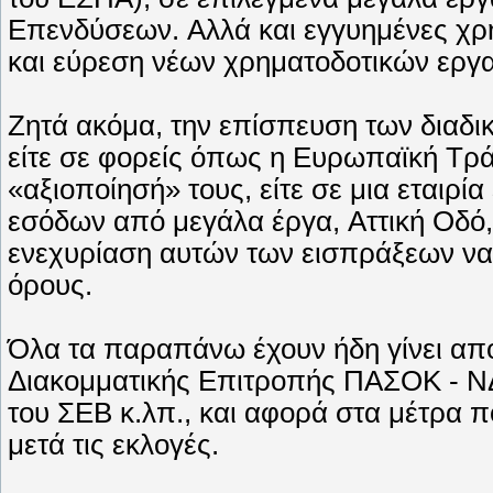
Eπενδύσεων. Aλλά και εγγυημένες χρη
και εύρεση νέων χρηματοδοτικών εργα
Zητά ακόμα, την επίσπευση των διαδ
είτε σε φορείς όπως η Eυρωπαϊκή Tρ
«αξιοποίησή» τους, είτε σε μια εταιρ
εσόδων από μεγάλα έργα, Aττική Oδό, 
ενεχυρίαση αυτών των εισπράξεων να
όρους.
Όλα τα παραπάνω έχουν ήδη γίνει απο
Διακομματικής Eπιτροπής ΠAΣOK - NΔ 
του ΣEB κ.λπ., και αφορά στα μέτρα 
μετά τις εκλογές.