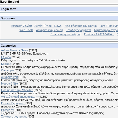
[
Lost Empire
]
Login form
Site menu
Κεντρική Σελίδα
Δελτία Τύπου - News
Blog-κάρουμε Τον Κοσμο
Lost Tube (Vi
Web-Tools
Αθλητική ενημέρωση
Κατάλογος αρχείων
Άλμπουμ φωτογρα
Επικοινωνήστε μαζί μας
Erotica - ΑΚΑΤΑΛΛΗΛ...
Categories
Δελτία Τύπου - News
[5325]
Ŀ♡SƬ ƐMṖĪŔƐ-Ειδήσεις Ενημέρωση
Ελλάδα
[2154]
Ειδήσεις και νέα απο όλη την Ελλάδα - τοπικά νέα
Κόσμος
[1469]
Οι εξελίξεις στον Κόσμο όπως διαμορφώνονται τώρα. Άμεση Ενημέρωση, νέα και ειδήσεις γι
Οικονομία
[329]
Διαβάστε όλες τις οικονομικές εξελίξεις, τις χρηματιστηριακές και επιχειρηματικές ειδήσεις, δε
Αθλητικά νέα
[1316]
Όλα τα αθλητικά νέα, ειδήσεις για ποδόσφαιρο, μπάσκετ, μεταγραφές. Αθλητικές ειδήσεις..
Μουσικά Νέα
[1643]
Μουσικά Νέα - Ενημέρωση για συναυλίες, νέες δισκογραφίες και άλλα θέματα που αφορούν
Gossip από την Showbiz
[2305]
Paparazzi - Gossip από την Showbiz-Gossip από την ελληνική showbiz και όχι μόνο. Θέ
***Γελάτε γιατί χανόμαστε....***
[1560]
Αστεια video, έξυπνα, τολμηρά, κουφά ανέκδοτα, χιούμοριστικές εικόνες, φάρσες, αστείες δι
Είπαν - Εγραψαν..
[903]
Δηλώσεις - Συνεντεύξεις-Σοφά Λόγια και σοφές κουβέντες που ειπώθηκαν ή γράφτηκαν 
Hξερες ότι
[281]
Ήξερες ότι... - Σαν Σήμερα - Παράδοξα και σχετικά άγνωστες πτυχές της ιστορίας.
Συνταγές μαγειρικής
[833]