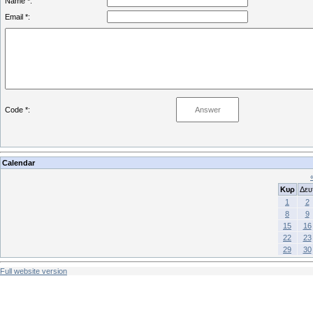
Name *:
Email *:
Code *:
Calendar
Κυρ
Δευ
1
2
8
9
15
16
22
23
29
30
Full website version