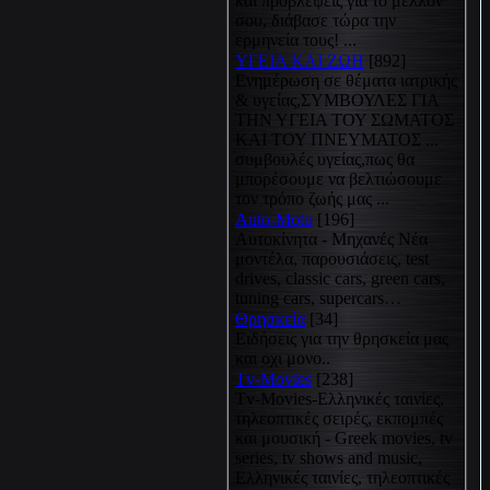
και προβλέψεις για το μέλλον
σου, διάβασε τώρα την
ερμηνεία τους! ...
ΥΓΕΙΑ ΚΑΙ ΖΩΗ
[892]
Eνημέρωση σε θέματα ιατρικής
& υγείας,ΣΥΜΒΟΥΛΕΣ ΓΙΑ
ΤΗΝ ΥΓΕΙΑ ΤΟΥ ΣΩΜΑΤΟΣ
ΚΑΙ ΤΟΥ ΠΝΕΥΜΑΤΟΣ ...
συμβουλές υγείας,πως θα
μπορέσουμε να βελτιώσουμε
τον τρόπο ζωής μας ...
Auto-Moto
[196]
Αυτοκίνητα - Μηχανές Νέα
μοντέλα, παρουσιάσεις, test
drives, classic cars, green cars,
tuning cars, supercars…
Θρησκεία
[34]
Ειδήσεις για την θρησκεία μας
και οχι μονο..
Tv-Movies
[238]
Tv-Movies-Ελληνικές ταινίες,
τηλεοπτικές σειρές, εκπομπές
και μουσική - Greek movies, tv
series, tv shows and music,
Ελληνικές ταινίες, τηλεοπτικές