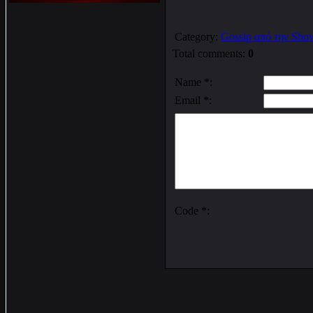
Category
:
Gossip από την Sho
Total comments
:
0
Name *:
Email *:
Code *: