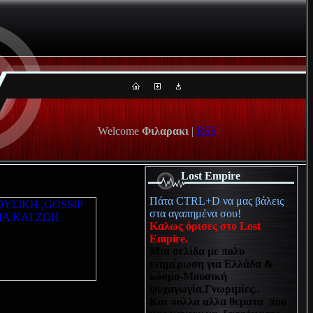
Welcome
Φιλαρακι
|
RSS
Lost Empire
Πάτα CTRL+D να μας βάλεις
στα αγαπημένα σου!
Καλως όρισες στο Lost
Empire.
Μια σελίδα με πολυ
ενημέρωση για Ελλάδα &
κόσμο-Μουσική
ψυχαγωγία,Γνωριμίες..
Και πολλα αλλα θεματα που