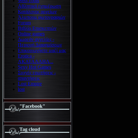
Web-Tools
Αθλητική ενημέρωση
Κατάλογος αρχείων
Άλμπουμ φωτογραφιών
Forum
Βιβλίο Επισκεπτών
Online games
Δωρεάν αγγελίες -
Περιοχή Διαφημίσεων
Επικοινωνήστε μαζί μας
Erotica -
ΑΚΑΤΑΛΛΗΛ...
Sexy Hot Games
Συχνές ερωτήσεις -
απαντήσεις
Lost Empire
lost
"Facebook"
Tag cloud