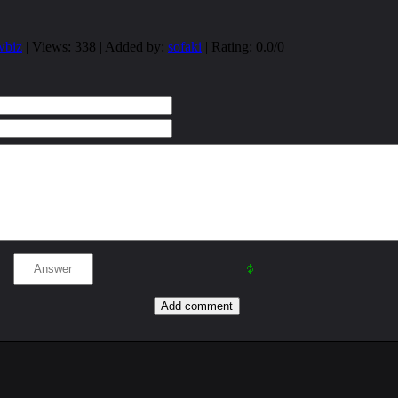
wbiz
|
Views
: 338 |
Added by
:
sofaki
|
Rating
:
0.0
/
0