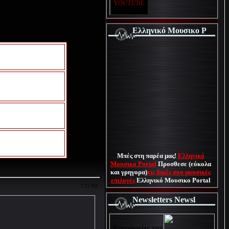
YOUTUBE
Ελληνικό Μουσικο P
Μπές στη παρέα μας!
Ελληνικό
Μουσικο Portal
Προσθεσε (εύκολα
και γρηγορα)
τις δικές σου μουσικές
επιλογές
Ελληνικό Μουσικο Portal
7:12 PM
Newsletters Newsl
Εγγραφείτε για