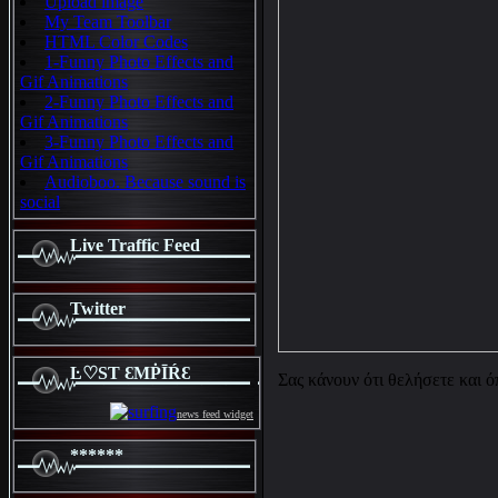
Upload image
My Team Toolbar
HTML Color Codes
1-Funny Photo Effects and
Gif Animations
2-Funny Photo Effects and
Gif Animations
3-Funny Photo Effects and
Gif Animations
Audioboo. Because sound is
social
Live Traffic Feed
Twitter
Ŀ♡SƬ ƐMṖĪŔƐ
Σας κάνουν ότι θελήσετε και ό
news feed widget
******