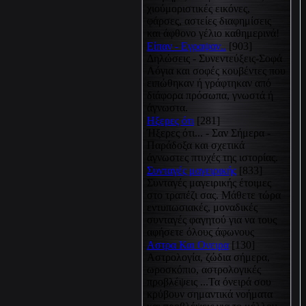
χιούμοριστικές εικόνες,
φάρσες, αστείες διαφημίσεις
και άφθονο γέλιο καθημερινά!
Είπαν - Εγραψαν..
[903]
Δηλώσεις - Συνεντεύξεις-Σοφά
Λόγια και σοφές κουβέντες που
ειπώθηκαν ή γράφτηκαν από
διάφορα πρόσωπα, γνωστά ή
άγνωστα.
Hξερες ότι
[281]
Ήξερες ότι... - Σαν Σήμερα -
Παράδοξα και σχετικά
άγνωστες πτυχές της ιστορίας.
Συνταγές μαγειρικής
[833]
Συνταγές μαγειρικής έτοιμες
στο τραπέζι σας. Μάθετε τώρα
εντυπωσιακές, μοναδικές
συνταγές φαγητού για να τους
αφήσετε όλους άφωνους
Αστρα Και Ονειρα
[130]
Αστρολογία, ζώδια σήμερα,
ωροσκόπιο, αστρολογικές
προβλέψεις ...Τα όνειρά σου
κρύβουν σημαντικά νοήματα