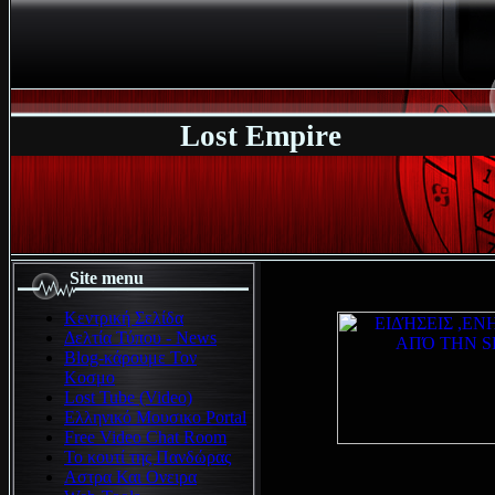
Lost Empire
Site menu
Κεντρική Σελίδα
Δελτία Τύπου - News
Blog-κάρουμε Τον
Κοσμο
Lost Tube (Video)
Ελληνικό Μουσικο Portal
Free Video Chat Room
Το κουτί της Πανδώρας
Αστρα Και Ονειρα