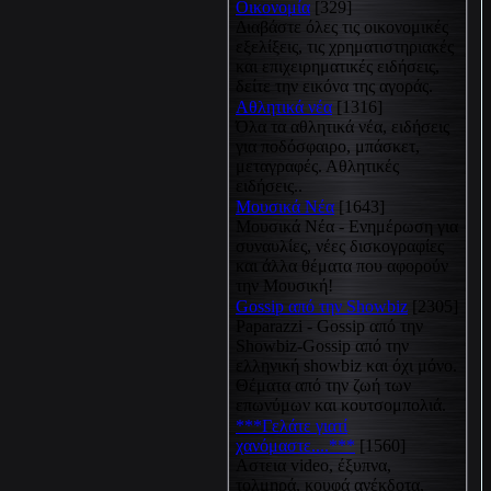
Οικονομία
[329]
Διαβάστε όλες τις οικονομικές
εξελίξεις, τις χρηματιστηριακές
και επιχειρηματικές ειδήσεις,
δείτε την εικόνα της αγοράς.
Αθλητικά νέα
[1316]
Όλα τα αθλητικά νέα, ειδήσεις
για ποδόσφαιρο, μπάσκετ,
μεταγραφές. Αθλητικές
ειδήσεις..
Μουσικά Νέα
[1643]
Μουσικά Νέα - Ενημέρωση για
συναυλίες, νέες δισκογραφίες
και άλλα θέματα που αφορούν
την Μουσική!
Gossip από την Showbiz
[2305]
Paparazzi - Gossip από την
Showbiz-Gossip από την
ελληνική showbiz και όχι μόνο.
Θέματα από την ζωή των
επωνύμων και κουτσομπολιά.
***Γελάτε γιατί
χανόμαστε....***
[1560]
Αστεια video, έξυπνα,
τολμηρά, κουφά ανέκδοτα,