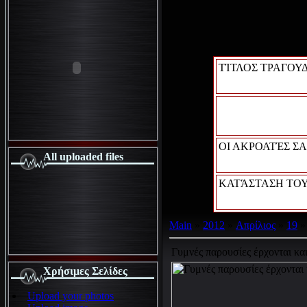
ΤΊΤΛΟΣ ΤΡΑΓΟΥΔ
ΟΙ ΑΚΡΟΑΤΈΣ ΣΑ
All uploaded files
ΚΑΤΆΣΤΑΣΗ ΤΟΥ
Main
»
2012
»
Απρίλιος
»
19
» 
Γυμνές παρουσίες έρχονται και
Χρήσιμες Σελίδες
Upload your photos