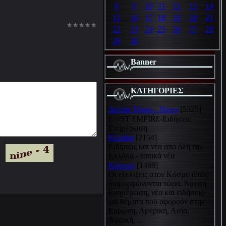
8
9
10
11
12
13
14
15
16
17
18
19
20
21
22
23
24
25
26
27
28
29
30
Banner
ΚΑΤΗΓΟΡΙΕΣ
Δελτία Τύπου - News
[5325]
Ŀ♡SƬ ƐMṖĪŔƐ-Ειδήσεις
Ενημέρωση
Ελλάδα
[2154]
Ειδήσεις και νέα απο όλη την
Ελλάδα - τοπικά νέα
Κόσμος
[1469]
Οι εξελίξεις στον Κόσμο όπως
διαμορφώνονται τώρα. Άμεση
Ενημέρωση, νέα και ειδήσεις
για θέματα που αφορούν στην
Ευρώπη, Αμερική, Ασία,
Αφρική, ...