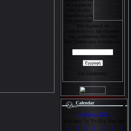
να λαμβάνετε
όλες τις νέες
αναρτήσεις μας
στο email σας!
Μην ξεχάσετε να
επιβεβαιώσετε την εγγραφή
σας, μπαίνοντας στα email
σας! Γράψτε εδώ το email σας:
Σας ευχαριστώ!
Calendar
«
Απρίλιος 2012
»
Κυρ
Δευτ
Τρ
Τετ
Πεμ
Παρ
Σαβ
1
2
3
4
5
6
7