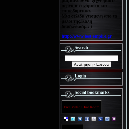
μας κανουν να ξεχνιόμαστε
περνάμε ευχάριστα και
επικοδομιτικα.
Μια σελιδα χτισμενη απο τα
μελοι της.Καλή
διασκέδαση..:-)
http://www.lost-empire.gr
Search
Login
Social bookmarks
Free Video Chat Room