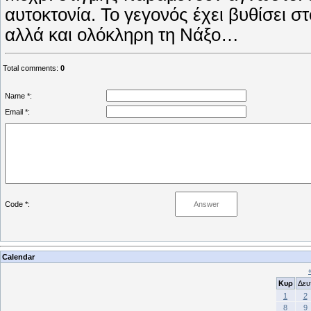
αυτοκτονία. Το γεγονός έχει βυθίσει σ
αλλά και ολόκληρη τη Νάξο…
Total comments
:
0
Name *:
Email *:
Code *:
Calendar
Κυρ
Δευ
1
2
8
9