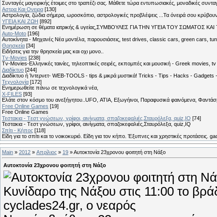
Συνταγές μαγειρικής έτοιμες στο τραπέζι σας. Μάθετε τώρα εντυπωσιακές, μοναδικές συντ
Αστρα Και Ονειρα
[130]
Αστρολογία, ζώδια σήμερα, ωροσκόπιο, αστρολογικές προβλέψεις ...Τα όνειρά σου κρύβουν 
ΥΓΕΙΑ ΚΑΙ ΖΩΗ
[892]
Eνημέρωση σε θέματα ιατρικής & υγείας,ΣΥΜΒΟΥΛΕΣ ΓΙΑ ΤΗΝ ΥΓΕΙΑ ΤΟΥ ΣΩΜΑΤΟΣ ΚΑΙ ΤΟ
Auto-Moto
[196]
Αυτοκίνητα - Μηχανές Νέα μοντέλα, παρουσιάσεις, test drives, classic cars, green cars, t
Θρησκεία
[34]
Ειδήσεις για την θρησκεία μας και οχι μονο..
Tv-Movies
[238]
Tv-Movies-Ελληνικές ταινίες, τηλεοπτικές σειρές, εκπομπές και μουσική - Greek movies, tv 
Διαδίκτυο
[244]
Διαδίκτυο ή Ίντερνετ- WEB-TOOLS - tips & μικρά μυστικά! Tricks - Tips - Hacks - Gadgets 
Τεχνολογία
[172]
Ενημερωθείτε πάνω σε τεχνολογικά νέα,
X-FILES
[93]
Ελάτε στον κόσμο του ανεξήγητου..UFO, ΑΤΙΑ, Εξωγήινοι, Παραφυσικά φαινόμενα, Φαντάσμ
Free Online Games
[19]
Free Online Games
Τεστακια - Tεστ γνώσεων, γρίφοι, αινίγματα, σπαζοκεφαλιές,Σταυρόλεξα, quiz,IQ
[74]
Τεστακια - Tεστ γνώσεων, γρίφοι, αινίγματα, σπαζοκεφαλιές,Σταυρόλεξα, quiz,IQ
Σπίτι - Κήπος
[118]
Είδη για το σπίτι και το νοικοκυριό. Είδη για τον κήπο. Έξυπνες και χρηστικές προτάσεις. g
Main
»
2012
»
Απρίλιος
»
19
» Αυτοκτονία 23χρονου φοιτητή στη Νάξο
Αυτοκτονία 23χρονου φοιτητή στη Νάξο