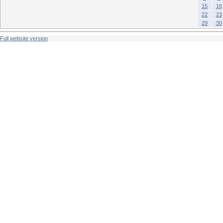
15
16
22
23
29
30
Full website version