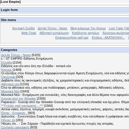
[
Lost Empire
]
Login form
Site menu
Κεντρική Σελίδα
Δελτία Τύπου - News
Blog-κάρουμε Τον Κοσμο
Lost Tube (Vi
Web-Tools
Αθλητική ενημέρωση
Κατάλογος αρχείων
Άλμπουμ φωτογρα
Επικοινωνήστε μαζί μας
Erotica - ΑΚΑΤΑΛΛΗΛ...
Categories
Δελτία Τύπου - News
[5325]
Ŀ♡SƬ ƐMṖĪŔƐ-Ειδήσεις Ενημέρωση
Ελλάδα
[2154]
Ειδήσεις και νέα απο όλη την Ελλάδα - τοπικά νέα
Κόσμος
[1469]
Οι εξελίξεις στον Κόσμο όπως διαμορφώνονται τώρα. Άμεση Ενημέρωση, νέα και ειδήσεις γι
Οικονομία
[329]
Διαβάστε όλες τις οικονομικές εξελίξεις, τις χρηματιστηριακές και επιχειρηματικές ειδήσεις, δε
Αθλητικά νέα
[1316]
Όλα τα αθλητικά νέα, ειδήσεις για ποδόσφαιρο, μπάσκετ, μεταγραφές. Αθλητικές ειδήσεις..
Μουσικά Νέα
[1643]
Μουσικά Νέα - Ενημέρωση για συναυλίες, νέες δισκογραφίες και άλλα θέματα που αφορούν
Gossip από την Showbiz
[2305]
Paparazzi - Gossip από την Showbiz-Gossip από την ελληνική showbiz και όχι μόνο. Θέ
***Γελάτε γιατί χανόμαστε....***
[1560]
Αστεια video, έξυπνα, τολμηρά, κουφά ανέκδοτα, χιούμοριστικές εικόνες, φάρσες, αστείες δι
Είπαν - Εγραψαν..
[903]
Δηλώσεις - Συνεντεύξεις-Σοφά Λόγια και σοφές κουβέντες που ειπώθηκαν ή γράφτηκαν 
Hξερες ότι
[281]
Ήξερες ότι... - Σαν Σήμερα - Παράδοξα και σχετικά άγνωστες πτυχές της ιστορίας.
Συνταγές μαγειρικής
[833]