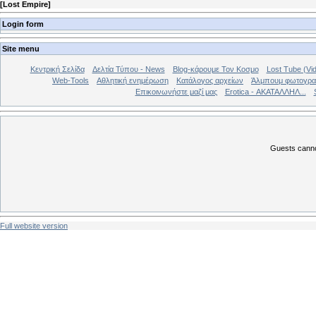
[
Lost Empire
]
Login form
Site menu
Κεντρική Σελίδα
Δελτία Τύπου - News
Blog-κάρουμε Τον Κοσμο
Lost Tube (Vi
Web-Tools
Αθλητική ενημέρωση
Κατάλογος αρχείων
Άλμπουμ φωτογρα
Επικοινωνήστε μαζί μας
Erotica - ΑΚΑΤΑΛΛΗΛ...
Guests cannot
Full website version