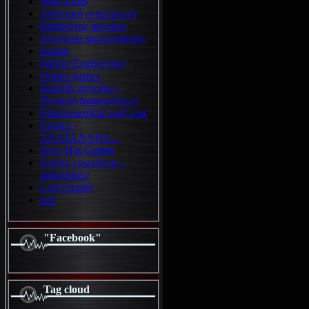
Web-Tools
Αθλητική ενημέρωση
Κατάλογος αρχείων
Άλμπουμ φωτογραφιών
Forum
Βιβλίο Επισκεπτών
Online games
Δωρεάν αγγελίες -
Περιοχή Διαφημίσεων
Επικοινωνήστε μαζί μας
Erotica -
ΑΚΑΤΑΛΛΗΛ...
Sexy Hot Games
Συχνές ερωτήσεις -
απαντήσεις
Lost Empire
lost
"Facebook"
Tag cloud