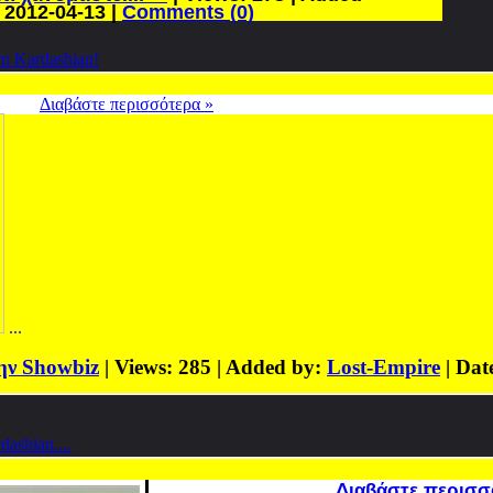
:
2012-04-13
|
Comments (0)
m Kardashian!
Διαβάστε περισσότερα »
...
ην Showbiz
| Views: 285 | Added by:
Lost-Empire
| Dat
ashian....
Διαβάστε περισσ