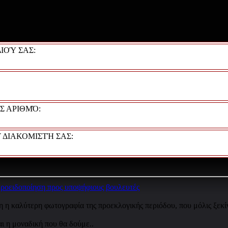
ΙΟΎ ΣΑΣ:
Σ ΑΡΙΘΜΌ:
 ΔΙΑΚΟΜΙΣΤΉ ΣΑΣ:
δοποίηση προς υποψήφιους βουλευτές
η η καλύτερη φωτογραφία της προεκλογικής περιόδου, που μόλις ξεκί
αι η μοναδική που θα δούμε..