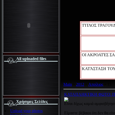
ΤΊΤΛΟΣ ΤΡΑΓΟΥΔ
ΟΙ ΑΚΡΟΑΤΈΣ ΣΑ
All uploaded files
ΚΑΤΆΣΤΑΣΗ ΤΟΥ
Main
»
2012
»
Απρίλιος
»
13
ΚΑΤΑΠΛΗΚΤΙΚΗ ΦΩΤΟ: Προει
Χρήσιμες Σελίδες
Είναι δίχως καμιά αμφισβήτησ
Upload your photos
Είμαστε βέβαιοι ότι δεν θα είν