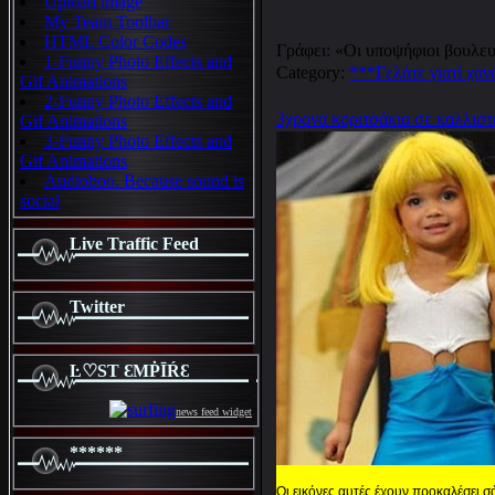
Upload image
My Team Toolbar
HTML Color Codes
Γράφει: «Οι υποψήφιοι βουλευ
1-Funny Photo Effects and
Category:
***Γελάτε γιατί χαν
Gif Animations
2-Funny Photo Effects and
3χρονα κοριτσάκια σε καλλιστε
Gif Animations
3-Funny Photo Effects and
Gif Animations
Audioboo. Because sound is
social
Live Traffic Feed
Twitter
Ŀ♡SƬ ƐMṖĪŔƐ
news feed widget
******
Οι εικόνες αυτές έχουν προκαλέσει σά