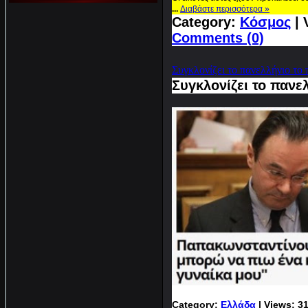
...
Διαβάστε περισσότερα »
Category:
Κόσμος
| 
Comments (0)
Συγκλονίζει το πανελλήνιο τ
Συγκλονίζει το παν
Category:
Ελλάδα
| Views: 3