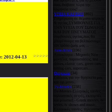
και προβλέψεις για το μέλλον
σου, διάβασε τώρα την
ερμηνεία τους! ...
ΥΓΕΙΑ ΚΑΙ ΖΩΗ
[892]
Eνημέρωση σε θέματα ιατρικής
& υγείας,ΣΥΜΒΟΥΛΕΣ ΓΙΑ
ΤΗΝ ΥΓΕΙΑ ΤΟΥ ΣΩΜΑΤΟΣ
ΚΑΙ ΤΟΥ ΠΝΕΥΜΑΤΟΣ ...
συμβουλές υγείας,πως θα
μπορέσουμε να βελτιώσουμε
τον τρόπο ζωής μας ...
Auto-Moto
[196]
Αυτοκίνητα - Μηχανές Νέα
e:
2012-04-13
μοντέλα, παρουσιάσεις, test
drives, classic cars, green cars,
tuning cars, supercars…
Θρησκεία
[34]
Ειδήσεις για την θρησκεία μας
και οχι μονο..
Tv-Movies
[238]
Tv-Movies-Ελληνικές ταινίες,
τηλεοπτικές σειρές, εκπομπές
και μουσική - Greek movies, tv
series, tv shows and music,
Ελληνικές ταινίες, τηλεοπτικές