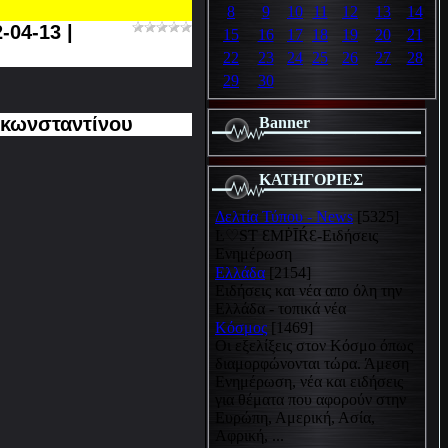
8
9
10
11
12
13
14
-04-13
|
15
16
17
18
19
20
21
22
23
24
25
26
27
28
29
30
ακωνσταντίνου
Banner
ΚΑΤΗΓΟΡΙΕΣ
Δελτία Τύπου - News
[5325]
Ŀ♡SƬ ƐMṖĪŔƐ-Ειδήσεις
Ενημέρωση
Ελλάδα
[2154]
Ειδήσεις και νέα απο όλη την
Ελλάδα - τοπικά νέα
Κόσμος
[1469]
Οι εξελίξεις στον Κόσμο όπως
διαμορφώνονται τώρα. Άμεση
Ενημέρωση, νέα και ειδήσεις
για θέματα που αφορούν στην
Ευρώπη, Αμερική, Ασία,
Αφρική, ...