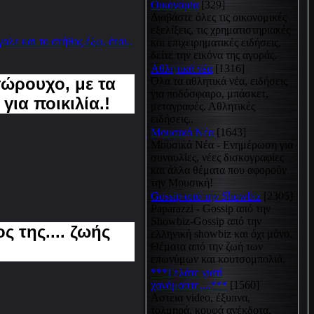
Οικονομία
[329]
Διαβάστε όλες τις οικονομικές
εξελίξεις, τις χρηματιστηριακές
λε και το στήθος έξω, έτσι..
και επιχειρηματικές ειδήσεις,
δείτε την εικόνα της αγοράς.
Αθλητικά νέα
[1316]
σώρουχο, με τα
Όλα τα αθλητικά νέα, ειδήσεις
για ποδόσφαιρο, μπάσκετ,
για ποικιλία.!
μεταγραφές. Αθλητικές
ειδήσεις..
Μουσικά Νέα
[1643]
Μουσικά Νέα - Ενημέρωση για
συναυλίες, νέες δισκογραφίες
και άλλα θέματα που αφορούν
την Μουσική!
Gossip από την Showbiz
[2305]
Paparazzi - Gossip από την
Showbiz-Gossip από την
ος της.... ζωής
ελληνική showbiz και όχι μόνο.
Θέματα από την ζωή των
επωνύμων και κουτσομπολιά.
***Γελάτε γιατί
χανόμαστε....***
[1560]
Αστεια video, έξυπνα,
τολμηρά, κουφά ανέκδοτα,