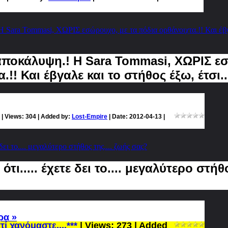
Η Sara Tommasi, ΧΩΡΙΣ εσώρουχο, με τα πόδια ορθάνοιχτα.!! Και έβγα
 αποκάλυψη.! Η Sara Tommasi, ΧΩΡΙΣ ε
!! Και έβγαλε και το στήθος έξω, έτσι.. 
| Views: 304 | Added by:
Lost-Empire
| Date:
2012-04-13
|
ε δει το.... μεγαλύτερο στήθος της.... ζωής σας?
 ότι..... έχετε δει το.... μεγαλύτερο στήθ
ρα »
τί χανόμαστε....***
| Views: 273 | Added