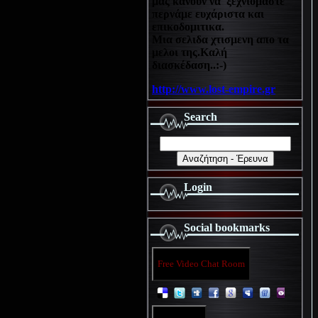
μας κανουν να ξεχνιόμαστε
περνάμε ευχάριστα και
επικοδομιτικα.
Μια σελιδα χτισμενη απο τα
μελοι της.Καλή
διασκέδαση..:-)
http://www.lost-empire.gr
Search
Login
Social bookmarks
Free Video Chat Room