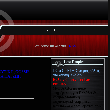
Welcome
Φιλαρακι
|
RSS
Lost Empire
Πάτα CTRL+D να μας βάλεις
στα αγαπημένα σου!
Καλως όρισες στο Lost
Empire.
Μια σελίδα με πολυ
ενημέρωση για Ελλάδα &
κόσμο-Μουσική
ψυχαγωγία,Γνωριμίες..
Και πολλα αλλα θεματα που