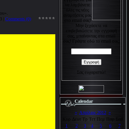
να λαμβάνετε
όλες τις νέες
ου».
αναρτήσεις μας
3
|
Comments (0)
στο email σας!
Μην ξεχάσετε να
επιβεβαιώσετε την εγγραφή
σας, μπαίνοντας στα email
σας! Γράψτε εδώ το email σας:
Σας ευχαριστώ!
Calendar
«
Απρίλιος 2012
»
Κυρ
Δευτ
Τρ
Τετ
Πεμ
Παρ
Σαβ
1
2
3
4
5
6
7