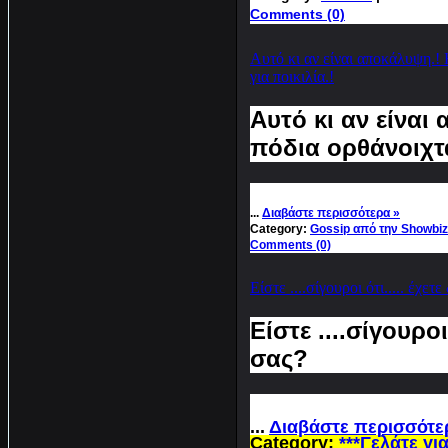
Comments (0)
Αυτό κι αν είναι αποκάλυψη.! 
για ποικιλία.!
Αυτό κι αν είναι
πόδια ορθάνοιχτα.
...
Διαβάστε περισσότερα »
Category:
Gossip από την Showbiz
Comments (0)
Είστε ....σίγουροι ότι..... έχετ
Είστε ....σίγουροι
σας?
...
Διαβάστε περισσότε
Category:
***Γελάτε για