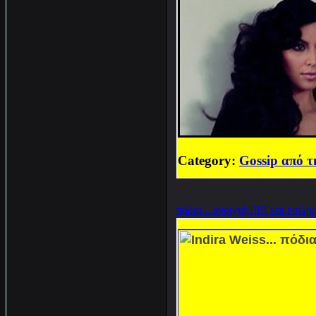
Category:
Gossip από τ
πόδια ...ανοιχτά,!!!!! και εσώρ