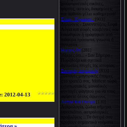
χιούμοριστικές εικόνες,
φάρσες, αστείες διαφημίσεις
και άφθονο γέλιο καθημερινά!
Είπαν - Εγραψαν..
[903]
Δηλώσεις - Συνεντεύξεις-Σοφά
Λόγια και σοφές κουβέντες που
ειπώθηκαν ή γράφτηκαν από
διάφορα πρόσωπα, γνωστά ή
άγνωστα.
Hξερες ότι
[281]
Ήξερες ότι... - Σαν Σήμερα -
Παράδοξα και σχετικά
άγνωστες πτυχές της ιστορίας.
Συνταγές μαγειρικής
[833]
Συνταγές μαγειρικής έτοιμες
στο τραπέζι σας. Μάθετε τώρα
εντυπωσιακές, μοναδικές
συνταγές φαγητού για να τους
e:
2012-04-13
αφήσετε όλους άφωνους
Αστρα Και Ονειρα
[130]
Αστρολογία, ζώδια σήμερα,
ωροσκόπιο, αστρολογικές
προβλέψεις ...Τα όνειρά σου
κρύβουν σημαντικά νοήματα
ότερα »