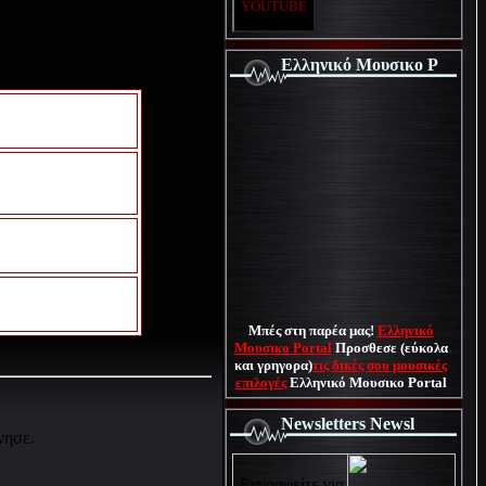
YOUTUBE
Ελληνικό Μουσικο P
Μπές στη παρέα μας!
Ελληνικό
Μουσικο Portal
Προσθεσε (εύκολα
και γρηγορα)
τις δικές σου μουσικές
επιλογές
Ελληνικό Μουσικο Portal
Newsletters Newsl
νησε.
Εγγραφείτε για