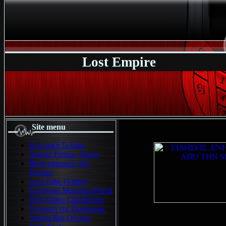
Lost Empire
Site menu
Κεντρική Σελίδα
Δελτία Τύπου - News
Blog-κάρουμε Τον
Κοσμο
Lost Tube (Video)
Ελληνικό Μουσικο Portal
Free Video Chat Room
Το κουτί της Πανδώρας
Αστρα Και Ονειρα