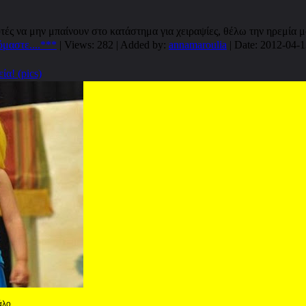
τές να μην μπαίνουν στο κατάστημα για χειραψίες, θέλω την ηρεμία μ
όμαστε....***
| Views: 282 | Added by:
annamaroulia
| Date:
2012-04-1
ία! (pics)
λο...