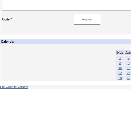
Code *:
Calendar
Κυρ
Δευ
1
2
8
9
15
16
22
23
29
30
Full website version