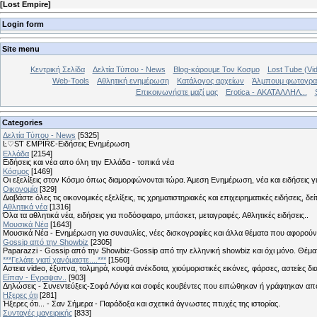
[
Lost Empire
]
Login form
Site menu
Κεντρική Σελίδα
Δελτία Τύπου - News
Blog-κάρουμε Τον Κοσμο
Lost Tube (Vi
Web-Tools
Αθλητική ενημέρωση
Κατάλογος αρχείων
Άλμπουμ φωτογρα
Επικοινωνήστε μαζί μας
Erotica - ΑΚΑΤΑΛΛΗΛ...
Categories
Δελτία Τύπου - News
[5325]
Ŀ♡SƬ ƐMṖĪŔƐ-Ειδήσεις Ενημέρωση
Ελλάδα
[2154]
Ειδήσεις και νέα απο όλη την Ελλάδα - τοπικά νέα
Κόσμος
[1469]
Οι εξελίξεις στον Κόσμο όπως διαμορφώνονται τώρα. Άμεση Ενημέρωση, νέα και ειδήσεις γι
Οικονομία
[329]
Διαβάστε όλες τις οικονομικές εξελίξεις, τις χρηματιστηριακές και επιχειρηματικές ειδήσεις, δε
Αθλητικά νέα
[1316]
Όλα τα αθλητικά νέα, ειδήσεις για ποδόσφαιρο, μπάσκετ, μεταγραφές. Αθλητικές ειδήσεις..
Μουσικά Νέα
[1643]
Μουσικά Νέα - Ενημέρωση για συναυλίες, νέες δισκογραφίες και άλλα θέματα που αφορούν
Gossip από την Showbiz
[2305]
Paparazzi - Gossip από την Showbiz-Gossip από την ελληνική showbiz και όχι μόνο. Θέ
***Γελάτε γιατί χανόμαστε....***
[1560]
Αστεια video, έξυπνα, τολμηρά, κουφά ανέκδοτα, χιούμοριστικές εικόνες, φάρσες, αστείες δι
Είπαν - Εγραψαν..
[903]
Δηλώσεις - Συνεντεύξεις-Σοφά Λόγια και σοφές κουβέντες που ειπώθηκαν ή γράφτηκαν 
Hξερες ότι
[281]
Ήξερες ότι... - Σαν Σήμερα - Παράδοξα και σχετικά άγνωστες πτυχές της ιστορίας.
Συνταγές μαγειρικής
[833]