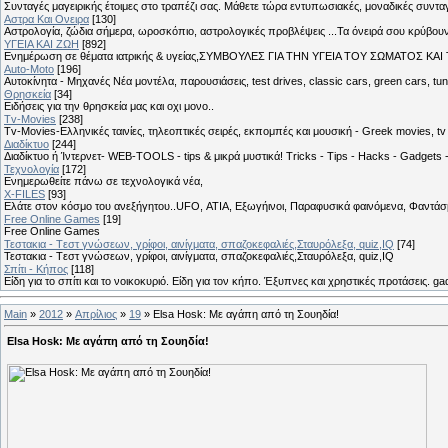
Συνταγές μαγειρικής έτοιμες στο τραπέζι σας. Μάθετε τώρα εντυπωσιακές, μοναδικές συντ
Αστρα Και Ονειρα
[130]
Αστρολογία, ζώδια σήμερα, ωροσκόπιο, αστρολογικές προβλέψεις ...Τα όνειρά σου κρύβουν 
ΥΓΕΙΑ ΚΑΙ ΖΩΗ
[892]
Eνημέρωση σε θέματα ιατρικής & υγείας,ΣΥΜΒΟΥΛΕΣ ΓΙΑ ΤΗΝ ΥΓΕΙΑ ΤΟΥ ΣΩΜΑΤΟΣ ΚΑΙ ΤΟ
Auto-Moto
[196]
Αυτοκίνητα - Μηχανές Νέα μοντέλα, παρουσιάσεις, test drives, classic cars, green cars, t
Θρησκεία
[34]
Ειδήσεις για την θρησκεία μας και οχι μονο..
Tv-Movies
[238]
Tv-Movies-Ελληνικές ταινίες, τηλεοπτικές σειρές, εκπομπές και μουσική - Greek movies, tv 
Διαδίκτυο
[244]
Διαδίκτυο ή Ίντερνετ- WEB-TOOLS - tips & μικρά μυστικά! Tricks - Tips - Hacks - Gadgets 
Τεχνολογία
[172]
Ενημερωθείτε πάνω σε τεχνολογικά νέα,
X-FILES
[93]
Ελάτε στον κόσμο του ανεξήγητου..UFO, ΑΤΙΑ, Εξωγήινοι, Παραφυσικά φαινόμενα, Φαντάσμ
Free Online Games
[19]
Free Online Games
Τεστακια - Tεστ γνώσεων, γρίφοι, αινίγματα, σπαζοκεφαλιές,Σταυρόλεξα, quiz,IQ
[74]
Τεστακια - Tεστ γνώσεων, γρίφοι, αινίγματα, σπαζοκεφαλιές,Σταυρόλεξα, quiz,IQ
Σπίτι - Κήπος
[118]
Είδη για το σπίτι και το νοικοκυριό. Είδη για τον κήπο. Έξυπνες και χρηστικές προτάσεις. g
Main
»
2012
»
Απρίλιος
»
19
» Elsa Hosk: Με αγάπη από τη Σουηδία!
Elsa Hosk: Με αγάπη από τη Σουηδία!