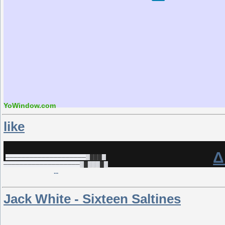
YoWindow.com
like
Δ
────────────────────░███░
───────────────────░█░░░█░
...
Jack White - Sixteen Saltines