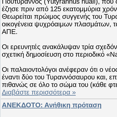
Γιουτύραννος (Yutyrannus huali), πο
έζησε πριν από 125 εκατομμύρια χρόνι
Θεωρείται πρώιμος συγγενής του Τυρα
οικογένεια ψυχρόαιμων πλασμάτων, τ
ΑΠΕ.
Οι ερευνητές ανακάλυψαν τρία σχεδό
σχετική δημοσίευση στο περιοδικό «N
Οι παλαιοντολόγοι ανέφεραν ότι ο νέο
έναντι δύο του Τυραννόσαυρου και, ε
πιθανώς σε όλο το σώμα του (κάθε φτ
Διαβάστε περισσότερα »
ΑΝΕΚΔΟΤΟ: Ανήθικη πρόταση