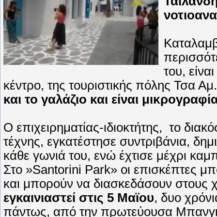
Ταϊλάνδη
νοτιοαν
Καταλαμβ
περισσό
του, είνα
κέντρο, της τουριστικής πόλης Τσα Αμ
και το γαλάζιο και είναι μικρογραφί
Ο επιχειρηματίας-ιδιοκτήτης, το δια
τέχνης, εγκατέστησε συντριβάνια, δη
κάθε γωνιά του, ενώ έχτισε μέχρι καμ
Στο »Santorini Park» οι επισκέπτες 
και μπορούν να διασκεδάσουν στους
εγκαινιαστεί στις 5 Μαϊου
, δυο χρόνι
πάντως, από την πρωτεύουσα Μπανγκό