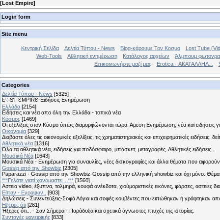
[
Lost Empire
]
Login form
Site menu
Κεντρική Σελίδα
Δελτία Τύπου - News
Blog-κάρουμε Τον Κοσμο
Lost Tube (Vi
Web-Tools
Αθλητική ενημέρωση
Κατάλογος αρχείων
Άλμπουμ φωτογρα
Επικοινωνήστε μαζί μας
Erotica - ΑΚΑΤΑΛΛΗΛ...
Categories
Δελτία Τύπου - News
[5325]
Ŀ♡SƬ ƐMṖĪŔƐ-Ειδήσεις Ενημέρωση
Ελλάδα
[2154]
Ειδήσεις και νέα απο όλη την Ελλάδα - τοπικά νέα
Κόσμος
[1469]
Οι εξελίξεις στον Κόσμο όπως διαμορφώνονται τώρα. Άμεση Ενημέρωση, νέα και ειδήσεις γι
Οικονομία
[329]
Διαβάστε όλες τις οικονομικές εξελίξεις, τις χρηματιστηριακές και επιχειρηματικές ειδήσεις, δε
Αθλητικά νέα
[1316]
Όλα τα αθλητικά νέα, ειδήσεις για ποδόσφαιρο, μπάσκετ, μεταγραφές. Αθλητικές ειδήσεις..
Μουσικά Νέα
[1643]
Μουσικά Νέα - Ενημέρωση για συναυλίες, νέες δισκογραφίες και άλλα θέματα που αφορούν
Gossip από την Showbiz
[2305]
Paparazzi - Gossip από την Showbiz-Gossip από την ελληνική showbiz και όχι μόνο. Θέ
***Γελάτε γιατί χανόμαστε....***
[1560]
Αστεια video, έξυπνα, τολμηρά, κουφά ανέκδοτα, χιούμοριστικές εικόνες, φάρσες, αστείες δι
Είπαν - Εγραψαν..
[903]
Δηλώσεις - Συνεντεύξεις-Σοφά Λόγια και σοφές κουβέντες που ειπώθηκαν ή γράφτηκαν 
Hξερες ότι
[281]
Ήξερες ότι... - Σαν Σήμερα - Παράδοξα και σχετικά άγνωστες πτυχές της ιστορίας.
Συνταγές μαγειρικής
[833]