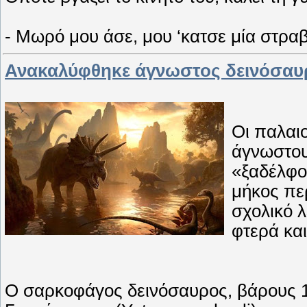
- Μωρό μου άσε, μου ‘κατσε μία στρα
Ανακαλύφθηκε άγνωστος δεινόσαυ
Οι παλαι
άγνωστου
«ξαδέλφο
μήκος πε
σχολικό λ
φτερά κα
Ο σαρκοφάγος δεινόσαυρος, βάρους 1