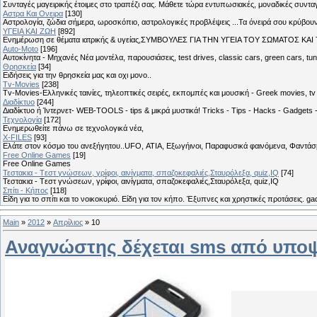
Συνταγές μαγειρικής έτοιμες στο τραπέζι σας. Μάθετε τώρα εντυπωσιακές, μοναδικές συντ
Αστρα Και Ονειρα
[130]
Αστρολογία, ζώδια σήμερα, ωροσκόπιο, αστρολογικές προβλέψεις ...Τα όνειρά σου κρύβουν 
ΥΓΕΙΑ ΚΑΙ ΖΩΗ
[892]
Eνημέρωση σε θέματα ιατρικής & υγείας,ΣΥΜΒΟΥΛΕΣ ΓΙΑ ΤΗΝ ΥΓΕΙΑ ΤΟΥ ΣΩΜΑΤΟΣ ΚΑΙ ΤΟ
Auto-Moto
[196]
Αυτοκίνητα - Μηχανές Νέα μοντέλα, παρουσιάσεις, test drives, classic cars, green cars, t
Θρησκεία
[34]
Ειδήσεις για την θρησκεία μας και οχι μονο..
Tv-Movies
[238]
Tv-Movies-Ελληνικές ταινίες, τηλεοπτικές σειρές, εκπομπές και μουσική - Greek movies, tv 
Διαδίκτυο
[244]
Διαδίκτυο ή Ίντερνετ- WEB-TOOLS - tips & μικρά μυστικά! Tricks - Tips - Hacks - Gadgets 
Τεχνολογία
[172]
Ενημερωθείτε πάνω σε τεχνολογικά νέα,
X-FILES
[93]
Ελάτε στον κόσμο του ανεξήγητου..UFO, ΑΤΙΑ, Εξωγήινοι, Παραφυσικά φαινόμενα, Φαντάσμ
Free Online Games
[19]
Free Online Games
Τεστακια - Tεστ γνώσεων, γρίφοι, αινίγματα, σπαζοκεφαλιές,Σταυρόλεξα, quiz,IQ
[74]
Τεστακια - Tεστ γνώσεων, γρίφοι, αινίγματα, σπαζοκεφαλιές,Σταυρόλεξα, quiz,IQ
Σπίτι - Κήπος
[118]
Είδη για το σπίτι και το νοικοκυριό. Είδη για τον κήπο. Έξυπνες και χρηστικές προτάσεις. g
Main
»
2012
»
Απρίλιος
»
10
Αναγνώστης δέχεται sms από υποψ