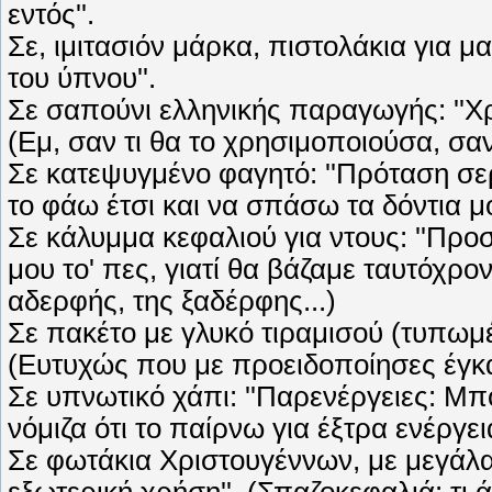
εντός''.
Σε, ιμιτασιόν μάρκα, πιστολάκια για μα
του ύπνου''.
Σε σαπούνι ελληνικής παραγωγής: ''Χρ
(Εμ, σαν τι θα το χρησιμοποιούσα, σα
Σε κατεψυγμένο φαγητό: ''Πρόταση σερ
το φάω έτσι και να σπάσω τα δόντια μ
Σε κάλυμμα κεφαλιού για ντους: ''Προ
μου το' πες, γιατί θα βάζαμε ταυτόχρο
αδερφής, της ξαδέρφης...)
Σε πακέτο με γλυκό τιραμισού (τυπωμέ
(Ευτυχώς που με προειδοποίησες έγκα
Σε υπνωτικό χάπι: ''Παρενέργειες: Μπ
νόμιζα ότι το παίρνω για έξτρα ενέργει
Σε φωτάκια Χριστουγέννων, με μεγάλα
εξωτερική χρήση''. (Σπαζοκεφαλιά: τι 