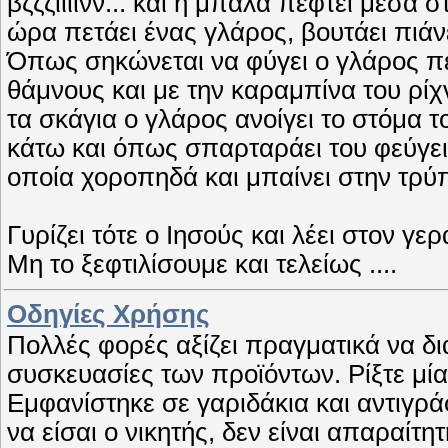
βζζζιιιινν... και η μπάλα πέφτει μέσα σ
ώρα πετάει ένας γλάρος, βουτάει πιάνε
Όπως σηκώνεται να φύγει ο γλάρος π
θάμνους και με την καραμπίνα του ρίχν
τα σκάγια ο γλάρος ανοίγει το στόμα τ
κάτω και όπως σπαρταράει του φεύγει
οποία χοροπηδά και μπαίνει στην τρύπα!!
Γυρίζει τότε ο Ιησούς και λέει στον γ
Μη το ξεφτιλίσουμε και τελείως ....
Οδηγίες Χρήσης
Πολλές φορές αξίζει πραγματικά να δι
συσκευασίες των προϊόντων. Ρίξτε μί
Εμφανίστηκε σε γαριδάκια και αντιγρά
να είσαι ο νικητής, δεν είναι απαραίτ