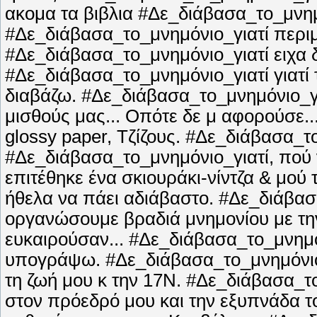
ακομα τα βιβλια #Δε_διάβασα_το_μνημόν
#Δε_διάβασα_το_μνημόνιο_γιατί περιμέ
#Δε_διάβασα_το_μνημόνιο_γιατί ειχα δε
#Δε_διάβασα_το_μνημόνιο_γιατί γιατί τ
διαβάζω. #Δε_διάβασα_το_μνημόνιο_γι
μισθούς μας... Οπότε δε μ αφορούσε..
glossy paper, Τζίζους. #Δε_διάβασα_το
#Δε_διάβασα_το_μνημόνιο_γιατί, πού ν
επιτέθηκε ένα σκιουράκι-νίντζα & μού
ήθελα να πάει αδιάβαστο. #Δε_διάβασ
οργανώσουμε βραδιά μνημονίου με την
ευκαιρούσαν... #Δε_διάβασα_το_μνημόν
υπογράψω. #Δε_διάβασα_το_μνημόνιο_γ
τη ζωή μου κ την 17Ν. #Δε_διάβασα_τ
στον πρόεδρό μου και την εξυπνάδα τ