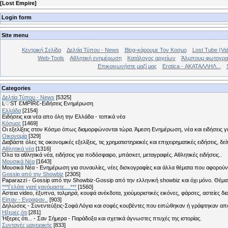
[
Lost Empire
]
Login form
Site menu
Κεντρική Σελίδα
Δελτία Τύπου - News
Blog-κάρουμε Τον Κοσμο
Lost Tube (Vi
Web-Tools
Αθλητική ενημέρωση
Κατάλογος αρχείων
Άλμπουμ φωτογρα
Επικοινωνήστε μαζί μας
Erotica - ΑΚΑΤΑΛΛΗΛ...
Categories
Δελτία Τύπου - News
[5325]
Ŀ♡SƬ ƐMṖĪŔƐ-Ειδήσεις Ενημέρωση
Ελλάδα
[2154]
Ειδήσεις και νέα απο όλη την Ελλάδα - τοπικά νέα
Κόσμος
[1469]
Οι εξελίξεις στον Κόσμο όπως διαμορφώνονται τώρα. Άμεση Ενημέρωση, νέα και ειδήσεις γι
Οικονομία
[329]
Διαβάστε όλες τις οικονομικές εξελίξεις, τις χρηματιστηριακές και επιχειρηματικές ειδήσεις, δε
Αθλητικά νέα
[1316]
Όλα τα αθλητικά νέα, ειδήσεις για ποδόσφαιρο, μπάσκετ, μεταγραφές. Αθλητικές ειδήσεις..
Μουσικά Νέα
[1643]
Μουσικά Νέα - Ενημέρωση για συναυλίες, νέες δισκογραφίες και άλλα θέματα που αφορούν
Gossip από την Showbiz
[2305]
Paparazzi - Gossip από την Showbiz-Gossip από την ελληνική showbiz και όχι μόνο. Θέ
***Γελάτε γιατί χανόμαστε....***
[1560]
Αστεια video, έξυπνα, τολμηρά, κουφά ανέκδοτα, χιούμοριστικές εικόνες, φάρσες, αστείες δι
Είπαν - Εγραψαν..
[903]
Δηλώσεις - Συνεντεύξεις-Σοφά Λόγια και σοφές κουβέντες που ειπώθηκαν ή γράφτηκαν 
Hξερες ότι
[281]
Ήξερες ότι... - Σαν Σήμερα - Παράδοξα και σχετικά άγνωστες πτυχές της ιστορίας.
Συνταγές μαγειρικής
[833]