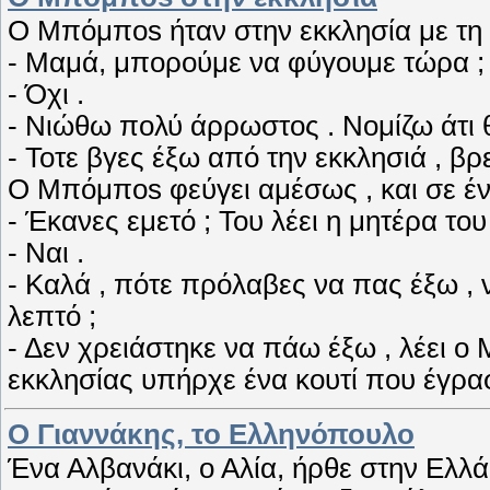
O Mπόμπos ήταν στην εκκλησία με τη μη
- Μαμά, μπορούμε να φύγουμε τώρα ;
- Όχι .
- Νιώθω πολύ άρρωστος . Noμίζω άτι 
- Toτε βγες έξω από την εκκλησιά , βρ
O Mπόμποs φεύγει αμέσως , και σε έν
- Έκανες εμετό ; Του λέει η μητέρα του 
- Nαι .
- Καλά , πότε πρόλαβες να πας έξω , ν
λεπτό ;
- Δεν χρειάστηκε να πάω έξω , λέει o
εκκλησίας υπήρχε ένα κουτί που έγραφ
Ο Γιαννάκης, το Ελληνόπουλο
Ένα Αλβανάκι, ο Αλία, ήρθε στην Ελλάδ