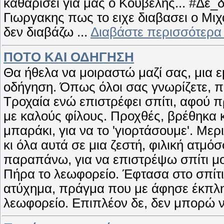
καθαρίσει για μας ο Κουβέλης... #Δε_
Γιωργακης πως το ειχε διαβασει ο Μι
δεν διαβάζω
...
Διαβάστε περισσότερα
ΠΟΤΟ ΚΑΙ ΟΔΗΓΗΣΗ
Θα ήθελα να μοιραστώ μαζί σας, μια ε
οδήγηση. Όπως όλοι σας γνωρίζετε, π
Τροχαία ενώ επιστρέφει σπίτι, αφού π
με καλούς φίλους. Προχθές, βρέθηκα κ
μπαράκι, για να το 'γιορτάσουμε'. Μερ
κι όλα αυτά σε μια ζεστή, φιλική ατμόσ
παραπάνω, για να επιστρέψω σπίτι μου
Πήρα το λεωφορείο. Έφτασα στο σπίτι
ατύχημα, πράγμα που με άφησε έκπληκτ
λεωφορείο. Επιπλέον δε, δεν μπορώ 