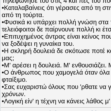
Τηλεφώνησέ του στις 4 και πες του π
•Καταλαβαίνεις ότι γέρασες από τη στ
από τη τούρτα.
•Φυσικά κι υπάρχει πολλή γνώση στα π
τελειόφοιτοι δε παίρνουνε πολλή κι έτ
•Επιτυχημένος άντρας είναι κείνος πο
να ξοδέψει η γυναίκα του.
•Η σκληρή δουλειά δε σκότωσε ποτέ κα
μας;
•Μ' αρέσει η δουλειά. Μ' ενθουσιάζει.
•Ο άνθρωπος που χαμογελά όταν όλα π
φταίξιμο.
•Σας ευχαριστώ όλους που 'ρθατε να γ
χρόνων.
•Λογική είν' η τέχνη να κάνεις λάθος 