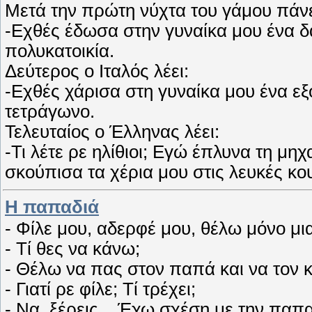
Μετά την πρώτη νύχτα του γάμου πάνε
-Εχθές έδωσα στην γυναίκα μου ένα δα
πολυκατοικία.
Δεύτερος ο Ιταλός λέει:
-Εχθές χάρισα στη γυναίκα μου ένα εξ
τετράγωνο.
Τελευταίος ο Έλληνας λέει:
-Τι λέτε ρε ηλίθιοι; Εγώ έπλυνα τη μηχ
σκούπισα τα χέρια μου στις λευκές κο
Η παπαδιά
- Φίλε μου, αδερφέ μου, θέλω μόνο μι
- Τί θες να κάνω;
- Θέλω να πας στον παπά και να τον κ
- Γιατί ρε φίλε; Τί τρέχει;
- Να, ξέρεις... Έχω σχέση με την παπ