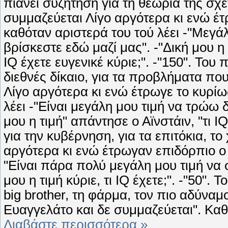
πιάνει συζήτηση για τη θεωρία της σχε
συμμαζεύεται Λίγο αργότερα κι ενώ έτ
καθόταν αριστερά του τού λέει -"Mεγάλ
βρίσκεστε εδώ μαζί μας". -"Δική μου η 
IQ έχετε ευγενικέ κύριε;". -"150". Του 
διεθνές δίκαιο, για τα προβλήματα πο
Λίγο αργότερα κι ενώ έτρωγε το κυρίως
λέει -"Eίναι μεγάλη μου τιμή να τρώω 
μου η τιμή" απάντησε ο Αϊνστάιν, "τι I
για την κυβέρνηση, για τα επιτόκια, το
αργότερα κι ενώ έτρωγαν επιδόρπιο ο 
"Eίναι πάρα πολύ μεγάλη μου τιμή να σ
μου η τιμή κύριε, τι IQ έχετε;". -"50". 
big brother, τη φάρμα, τον πιο αδύναμ
Ευαγγελάτο και δε συμμαζεύεται". Κα
Διαβάστε περισσότερα »