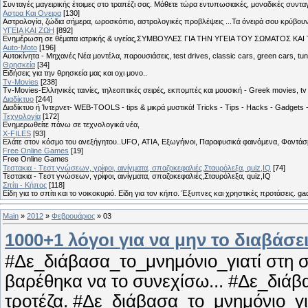
Συνταγές μαγειρικής έτοιμες στο τραπέζι σας. Μάθετε τώρα εντυπωσιακές, μοναδικές συντ
Αστρα Και Ονειρα
[130]
Αστρολογία, ζώδια σήμερα, ωροσκόπιο, αστρολογικές προβλέψεις ...Τα όνειρά σου κρύβουν 
ΥΓΕΙΑ ΚΑΙ ΖΩΗ
[892]
Eνημέρωση σε θέματα ιατρικής & υγείας,ΣΥΜΒΟΥΛΕΣ ΓΙΑ ΤΗΝ ΥΓΕΙΑ ΤΟΥ ΣΩΜΑΤΟΣ ΚΑΙ ΤΟ
Auto-Moto
[196]
Αυτοκίνητα - Μηχανές Νέα μοντέλα, παρουσιάσεις, test drives, classic cars, green cars, t
Θρησκεία
[34]
Ειδήσεις για την θρησκεία μας και οχι μονο..
Tv-Movies
[238]
Tv-Movies-Ελληνικές ταινίες, τηλεοπτικές σειρές, εκπομπές και μουσική - Greek movies, tv 
Διαδίκτυο
[244]
Διαδίκτυο ή Ίντερνετ- WEB-TOOLS - tips & μικρά μυστικά! Tricks - Tips - Hacks - Gadgets 
Τεχνολογία
[172]
Ενημερωθείτε πάνω σε τεχνολογικά νέα,
X-FILES
[93]
Ελάτε στον κόσμο του ανεξήγητου..UFO, ΑΤΙΑ, Εξωγήινοι, Παραφυσικά φαινόμενα, Φαντάσμ
Free Online Games
[19]
Free Online Games
Τεστακια - Tεστ γνώσεων, γρίφοι, αινίγματα, σπαζοκεφαλιές,Σταυρόλεξα, quiz,IQ
[74]
Τεστακια - Tεστ γνώσεων, γρίφοι, αινίγματα, σπαζοκεφαλιές,Σταυρόλεξα, quiz,IQ
Σπίτι - Κήπος
[118]
Είδη για το σπίτι και το νοικοκυριό. Είδη για τον κήπο. Έξυπνες και χρηστικές προτάσεις. g
Main
»
2012
»
Φεβρουάριος
»
03
1000+1 λόγοι για να μην το διαβάσεις
#Δε_διάβασα_το_μνημόνιο_γιατί στη σ
βαρέθηκα να το συνεχίσω... #Δε_διάβ
τροτέζα. #Δε_διάβασα_το_μνημόνιο_γι