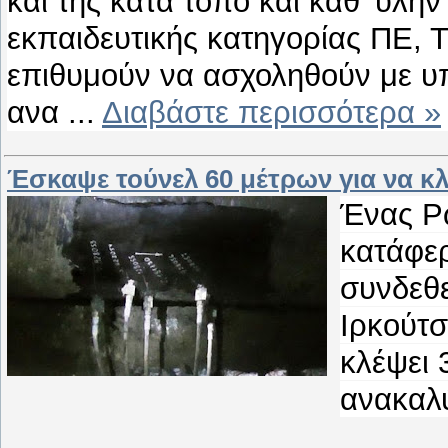
και της κατά τόπο και καθ’ ύλη
εκπαιδευτικής κατηγορίας ΠΕ, 
επιθυμούν να ασχοληθούν με υπ
ανα
...
Διαβάστε περισσότερα »
Έσκαψε τούνελ 60 μέτρων για να κ
Ένας Ρ
κατάφερ
συνδεθε
Ιρκούτσ
κλέψει 
ανακαλ