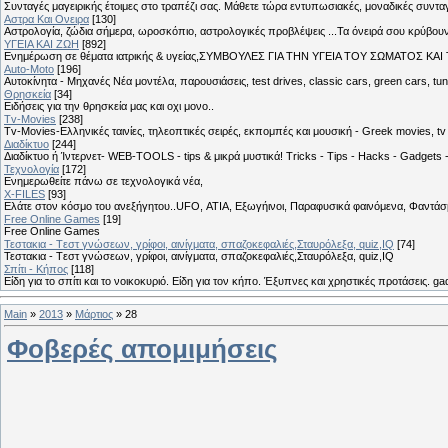
Συνταγές μαγειρικής έτοιμες στο τραπέζι σας. Μάθετε τώρα εντυπωσιακές, μοναδικές συντ
Αστρα Και Ονειρα
[130]
Αστρολογία, ζώδια σήμερα, ωροσκόπιο, αστρολογικές προβλέψεις ...Τα όνειρά σου κρύβουν 
ΥΓΕΙΑ ΚΑΙ ΖΩΗ
[892]
Eνημέρωση σε θέματα ιατρικής & υγείας,ΣΥΜΒΟΥΛΕΣ ΓΙΑ ΤΗΝ ΥΓΕΙΑ ΤΟΥ ΣΩΜΑΤΟΣ ΚΑΙ ΤΟ
Auto-Moto
[196]
Αυτοκίνητα - Μηχανές Νέα μοντέλα, παρουσιάσεις, test drives, classic cars, green cars, t
Θρησκεία
[34]
Ειδήσεις για την θρησκεία μας και οχι μονο..
Tv-Movies
[238]
Tv-Movies-Ελληνικές ταινίες, τηλεοπτικές σειρές, εκπομπές και μουσική - Greek movies, tv 
Διαδίκτυο
[244]
Διαδίκτυο ή Ίντερνετ- WEB-TOOLS - tips & μικρά μυστικά! Tricks - Tips - Hacks - Gadgets 
Τεχνολογία
[172]
Ενημερωθείτε πάνω σε τεχνολογικά νέα,
X-FILES
[93]
Ελάτε στον κόσμο του ανεξήγητου..UFO, ΑΤΙΑ, Εξωγήινοι, Παραφυσικά φαινόμενα, Φαντάσμ
Free Online Games
[19]
Free Online Games
Τεστακια - Tεστ γνώσεων, γρίφοι, αινίγματα, σπαζοκεφαλιές,Σταυρόλεξα, quiz,IQ
[74]
Τεστακια - Tεστ γνώσεων, γρίφοι, αινίγματα, σπαζοκεφαλιές,Σταυρόλεξα, quiz,IQ
Σπίτι - Κήπος
[118]
Είδη για το σπίτι και το νοικοκυριό. Είδη για τον κήπο. Έξυπνες και χρηστικές προτάσεις. g
Main
»
2013
»
Μάρτιος
»
28
Φοβερές απομιμήσεις