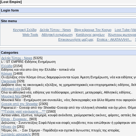
[
Lost Empire
]
Login form
Site menu
Κεντρική Σελίδα
Δελτία Τύπου - News
Blog-κάρουμε Τον Κοσμο
Lost Tube (Vi
Web-Tools
Αθλητική ενημέρωση
Κατάλογος αρχείων
Άλμπουμ φωτογρα
Επικοινωνήστε μαζί μας
Erotica - ΑΚΑΤΑΛΛΗΛ...
Categories
Δελτία Τύπου - News
[5325]
Ŀ♡SƬ ƐMṖĪŔƐ-Ειδήσεις Ενημέρωση
Ελλάδα
[2154]
Ειδήσεις και νέα απο όλη την Ελλάδα - τοπικά νέα
Κόσμος
[1469]
Οι εξελίξεις στον Κόσμο όπως διαμορφώνονται τώρα. Άμεση Ενημέρωση, νέα και ειδήσεις γι
Οικονομία
[329]
Διαβάστε όλες τις οικονομικές εξελίξεις, τις χρηματιστηριακές και επιχειρηματικές ειδήσεις, δε
Αθλητικά νέα
[1316]
Όλα τα αθλητικά νέα, ειδήσεις για ποδόσφαιρο, μπάσκετ, μεταγραφές. Αθλητικές ειδήσεις..
Μουσικά Νέα
[1643]
Μουσικά Νέα - Ενημέρωση για συναυλίες, νέες δισκογραφίες και άλλα θέματα που αφορούν
Gossip από την Showbiz
[2305]
Paparazzi - Gossip από την Showbiz-Gossip από την ελληνική showbiz και όχι μόνο. Θέ
***Γελάτε γιατί χανόμαστε....***
[1560]
Αστεια video, έξυπνα, τολμηρά, κουφά ανέκδοτα, χιούμοριστικές εικόνες, φάρσες, αστείες δι
Είπαν - Εγραψαν..
[903]
Δηλώσεις - Συνεντεύξεις-Σοφά Λόγια και σοφές κουβέντες που ειπώθηκαν ή γράφτηκαν 
Hξερες ότι
[281]
Ήξερες ότι... - Σαν Σήμερα - Παράδοξα και σχετικά άγνωστες πτυχές της ιστορίας.
Συνταγές μαγειρικής
[833]