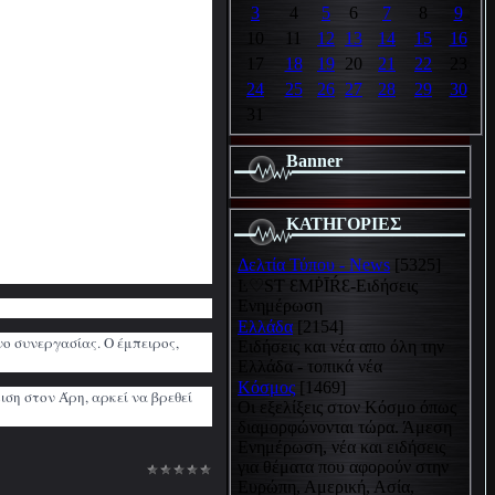
3
4
5
6
7
8
9
10
11
12
13
14
15
16
17
18
19
20
21
22
23
24
25
26
27
28
29
30
31
Banner
ΚΑΤΗΓΟΡΙΕΣ
Δελτία Τύπου - News
[5325]
Ŀ♡SƬ ƐMṖĪŔƐ-Ειδήσεις
Ενημέρωση
Ελλάδα
[2154]
νο συνεργασίας. Ο έμπειρος,
Ειδήσεις και νέα απο όλη την
Ελλάδα - τοπικά νέα
Κόσμος
[1469]
ιση στον Άρη, αρκεί να βρεθεί
Οι εξελίξεις στον Κόσμο όπως
διαμορφώνονται τώρα. Άμεση
Ενημέρωση, νέα και ειδήσεις
για θέματα που αφορούν στην
Ευρώπη, Αμερική, Ασία,