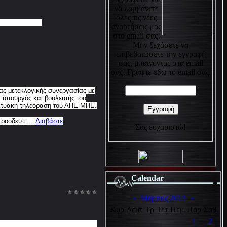
να λαμβάνετε
όλες τις νέες
αναρτήσεις μας
στο email σας!
Μην ξεχάσετε να
επιβεβαιώσετε την εγγραφή
σας, μπαίνοντας στα email
σας! Γράψτε εδώ το email σας:
ας μετεκλογικής συνεργασίας με
ν υπουργός και βουλευτής του
ικτυακή τηλεόραση του ΑΠΕ-ΜΠΕ.
προοδευτι
...
Διαβάστε
Σας ευχαριστώ!
Calendar
«
Μάρτιος 2013
»
Κυρ
Δευτ
Τρ
Τετ
Πεμ
Παρ
Σαβ
1
2