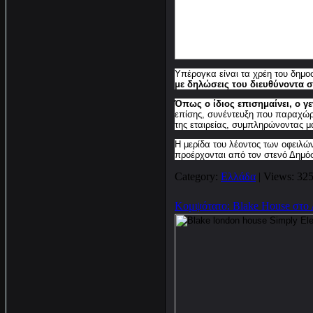
Υπέρογκα είναι τα χρέη του δημο
με δηλώσεις του διευθύνοντα σ
Όπως ο ίδιος επισημαίνει, ο γε
επίσης, συνέντευξη που παραχώρη
της εταιρείας, συμπληρώνοντας μά
Η μερίδα του λέοντος των οφειλών
προέρχονται από τον στενό Δημό
Category:
Ελλάδα
| Views: 325
Κομψότατο: Blake House στο 