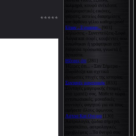
τολμηρά, κουφά ανέκδοτα,
χιούμοριστικές εικόνες,
φάρσες, αστείες διαφημίσεις
και άφθονο γέλιο καθημερινά!
Είπαν - Εγραψαν..
[903]
Δηλώσεις - Συνεντεύξεις-Σοφά
Λόγια και σοφές κουβέντες που
ειπώθηκαν ή γράφτηκαν από
διάφορα πρόσωπα, γνωστά ή
άγνωστα.
Hξερες ότι
[281]
Ήξερες ότι... - Σαν Σήμερα -
Παράδοξα και σχετικά
άγνωστες πτυχές της ιστορίας.
Συνταγές μαγειρικής
[833]
Συνταγές μαγειρικής έτοιμες
στο τραπέζι σας. Μάθετε τώρα
εντυπωσιακές, μοναδικές
συνταγές φαγητού για να τους
αφήσετε όλους άφωνους
Αστρα Και Ονειρα
[130]
Αστρολογία, ζώδια σήμερα,
ωροσκόπιο, αστρολογικές
προβλέψεις ...Τα όνειρά σου