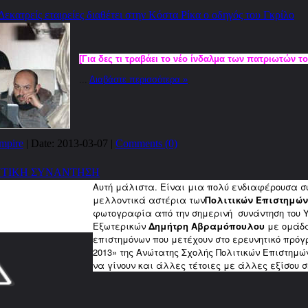
Δεκατρείς εταιρείες διαθέτει στην Κόστα Ρίκα ο οδηγός του Γκρίλο
[Για δες τι τραβάει το νέο ίνδαλμα των πατριωτών τ
...
Διαβάστε περισσότερα »
mpire
| Date:
2013-03-07
|
Comments (0)
ΝΤΙΚΗ ΣΥΝΑΝΤΗΣΗ
Αυτή μάλιστα. Είναι μια πολύ ενδιαφέρουσα σ
μελλοντικά αστέρια των
Πολιτικών Επιστημών
φωτογραφία από την σημερινή συνάντηση του 
Εξωτερικών
Δημήτρη Αβραμόπουλου
με ομάδα
επιστημόνων που μετέχουν στο ερευνητικό πρόγρα
2013» της Ανώτατης Σχολής Πολιτικών Επιστημών 
να γίνουν και άλλες τέτοιες με άλλες εξίσου σ