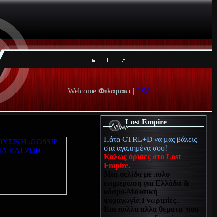
Welcome
Φιλαρακι
|
RSS
Lost Empire
Πάτα CTRL+D να μας βάλεις
στα αγαπημένα σου!
Καλως όρισες στο Lost
Empire.
Μια σελίδα με πολυ
ενημέρωση για Ελλάδα &
κόσμο-Μουσική
ψυχαγωγία,Γνωριμίες..
Και πολλα αλλα θεματα που