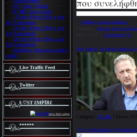
που συνελήφθη
Upload image
My Team Toolbar
HTML Color Codes
1-Funny Photo Effects and
...
Διαβάστε περισσότερα »
Gif Animations
2-Funny Photo Effects and
Category:
Gossip από την Sho
Gif Animations
2013-03-07
|
Comments (0)
3-Funny Photo Effects and
Gif Animations
Δεν πρέπει να αποκλειστεί με
Audioboo. Because sound is
social
Live Traffic Feed
Twitter
Ŀ♡SƬ ƐMṖĪŔƐ
news feed widget
Category:
Ελλάδα
| Views: 317
******
«Όχι» από Λεμονή, στροφή πρ