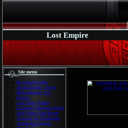
Lost Empire
Site menu
Κεντρική Σελίδα
Δελτία Τύπου - News
Blog-κάρουμε Τον
Κοσμο
Lost Tube (Video)
Ελληνικό Μουσικο Portal
Free Video Chat Room
Το κουτί της Πανδώρας
Αστρα Και Ονειρα