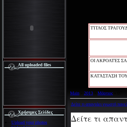
ΤΊΤΛΟΣ ΤΡΑΓΟΥΔ
ΟΙ ΑΚΡΟΑΤΈΣ ΣΑ
All uploaded files
ΚΑΤΆΣΤΑΣΗ ΤΟΥ
Main
»
2013
»
Μάρτιος
»
07
Δείτε τι απαντάει γνωστή πανελ
Χρήσιμες Σελίδες
Δείτε τι απαν
Upload your photos