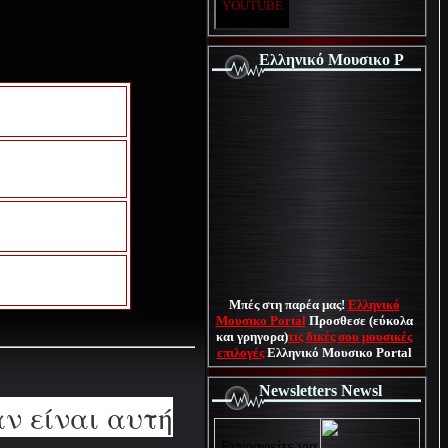
YOUTUBE
Ελληνικό Μουσικο P
Μπές στη παρέα μας!
Ελληνικό
Μουσικο Portal
Προσθεσε (εύκολα
και γρηγορα)
τις δικές σου μουσικές
επιλογές
Ελληνικό Μουσικο Portal
Newsletters Newsl
αν είναι αυτή
Εγγραφείτε για