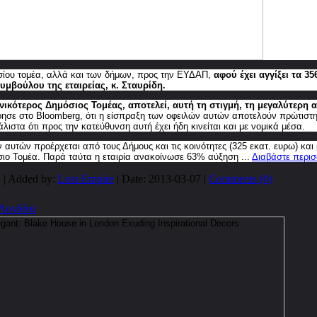
σίου τομέα, αλλά και των δήμων, προς την ΕΥΔΑΠ,
αφού έχει αγγίξει τα 
υμβούλου της εταιρείας, κ. Σταυρίδη.
νικότερος Δημόσιος Τομέας, αποτελεί, αυτή τη στιγμή, τη μεγαλύτερη απ
σε στο Bloomberg, ότι η είσπραξη των οφειλών αυτών αποτελούν πρώτιστη 
λιστα ότι προς την κατεύθυνση αυτή έχει ήδη κινείται και με νομικά μέσα.
 αυτών προέρχεται από τους Δήμους και τις κοινότητες (325 εκατ. ευρω) και
σιο Τομέα. Παρά ταύτα η εταιρία ανακοίνωσε 63% αύξηση
...
Διαβάστε περισ
 | Added by:
Lost-Empire
| Date:
2013-03-07
|
Comments (0)
Λονδίνο