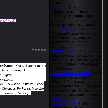
Αφρική, ...
Οικονομία
[329]
Διαβάστε όλες τις οικονομικές
εξελίξεις, τις χρηματιστηριακές
και επιχειρηματικές ειδήσεις,
ου κ@λου!]
δείτε την εικόνα της αγοράς.
Αθλητικά νέα
[1316]
Όλα τα αθλητικά νέα, ειδήσεις
για ποδόσφαιρο, μπάσκετ,
μεταγραφές. Αθλητικές
ειδήσεις..
Μουσικά Νέα
[1643]
Μουσικά Νέα - Ενημέρωση για
συναυλίες, νέες δισκογραφίες
και άλλα θέματα που αφορούν
υνάντηση. Και μάλιστα με τα
την Μουσική!
στην Ευρώπη. Η
Gossip από την Showbiz
[2305]
Υπουργού
Paparazzi - Gossip από την
 νέων...
Showbiz-Gossip από την
μμα «Babel Initiative: Grèce
ελληνική showbiz και όχι μόνο.
(Sciences Po Paris). Μακάρι
Θέματα από την ζωή των
ημαντικές σχολές...
επωνύμων και κουτσομπολιά.
***Γελάτε γιατί
χανόμαστε....***
[1560]
Αστεια video, έξυπνα,