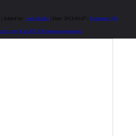
 | Added by:
Lost-Empire
| Date:
2013-03-07
|
Comments (0)
στούν στην ΕΥΔΑΠ 356 εκατομμύρια ευρώ