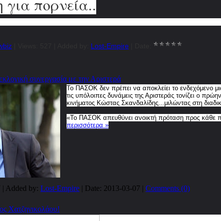
 για πoρνεία..
wbiz
| Views: 527 | Added by:
Lost-Empire
| Date:
τεκλογική συνεργασία με την Αριστερά
Το ΠΑΣΟΚ δεν πρέπει να αποκλείει το ενδεχόμενο μι
τις υπόλοιπες δυνάμεις της Αριστεράς τονίζει ο πρώη
κινήματος Κώστας Σκανδαλίδης...
μιλώντας στη διαδ
«Το ΠΑΣΟΚ απευθύνει ανοικτή πρόταση προς κάθε 
περισσότερα »
 | Added by:
Lost-Empire
| Date:
2013-03-07
|
Comments (0)
ος Χατζηνικολάου!