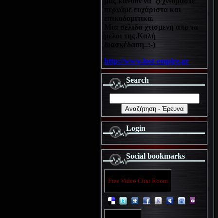
μας κανουν να ξεχνιόμαστε
περνάμε ευχάριστα και
επικοδομιτικα.
Μια σελιδα χτισμενη απο τα
μελοι της.Καλή
διασκέδαση..:-)
http://www.lost-empire.gr
Search
Login
Social bookmarks
Free Video Chat Room