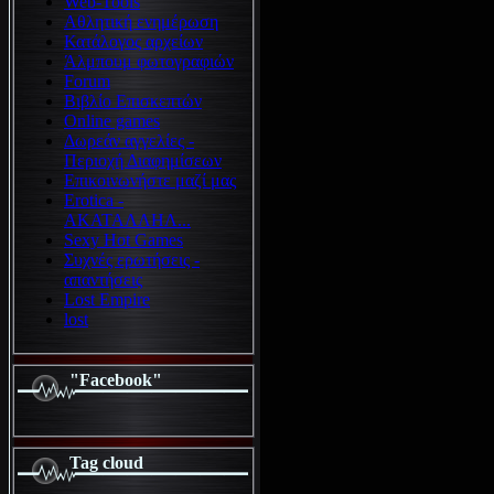
Web-Tools
Αθλητική ενημέρωση
Κατάλογος αρχείων
Άλμπουμ φωτογραφιών
Forum
Βιβλίο Επισκεπτών
Online games
Δωρεάν αγγελίες -
Περιοχή Διαφημίσεων
Επικοινωνήστε μαζί μας
Erotica -
ΑΚΑΤΑΛΛΗΛ...
Sexy Hot Games
Συχνές ερωτήσεις -
απαντήσεις
Lost Empire
lost
"Facebook"
Tag cloud