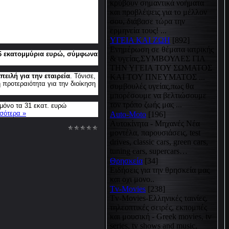
κρύβουν σημαντικά νοήματα
και προβλέψεις για το μέλλον
σου, διάβασε τώρα την
ερμηνεία τους! ...
ΥΓΕΙΑ ΚΑΙ ΖΩΗ
[892]
Eνημέρωση σε θέματα ιατρικής
356 εκατομμύρια ευρώ, σύμφωνα
& υγείας,ΣΥΜΒΟΥΛΕΣ ΓΙΑ
ΤΗΝ ΥΓΕΙΑ ΤΟΥ ΣΩΜΑΤΟΣ
ειλή για την εταιρεία
. Τόνισε,
ΚΑΙ ΤΟΥ ΠΝΕΥΜΑΤΟΣ ...
προτεραιότητα για την διοίκηση
συμβουλές υγείας,πως θα
μπορέσουμε να βελτιώσουμε
τον τρόπο ζωής μας ...
 μόνο τα 31 εκατ. ευρώ
σότερα »
Auto-Moto
[196]
Αυτοκίνητα - Μηχανές Νέα
μοντέλα, παρουσιάσεις, test
drives, classic cars, green cars,
tuning cars, supercars…
Θρησκεία
[34]
Ειδήσεις για την θρησκεία μας
και οχι μονο..
Tv-Movies
[238]
Tv-Movies-Ελληνικές ταινίες,
τηλεοπτικές σειρές, εκπομπές
και μουσική - Greek movies, tv
series, tv shows and music,