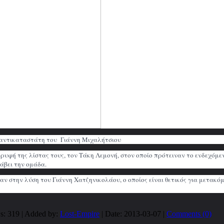
 αντικαταστάτη του Γιάννη Μιχαλήτσιου
ορυφή της λίστας τους, τον Τάκη Λεμονή, στον οποίο πρότειναν το ενδεχόμε
άβει την ομάδα.
ν στην λύση του Γιάννη Χατζηνικολάου, ο οποίος είναι θετικός για μετακόμ
s: 319 | Added by:
Lost-Empire
| Date:
2013-03-07
|
Comments (0)