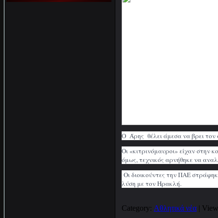
Ο Άρης θέλει άμεσα να βρει τον
Οι «κιτρινόμαυροι» είχαν στην κ
όμως, τεχνικός αρνήθηκε να αναλ
Οι διοικούντες την ΠΑΕ στράφηκα
λύση με τον Ηρακλή.
Category:
Αθλητικά νέα
| View