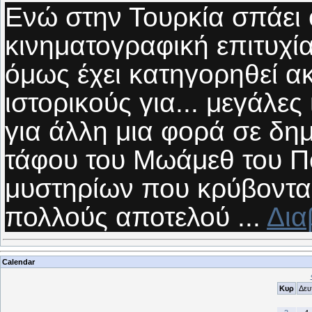
Ενώ στην Τουρκία σπάει ό
κινηματογραφική επιτυχί
όμως έχει κατηγορηθεί α
ιστορικούς για... μεγάλες
για άλλη μια φορά σε δη
τάφου του Μωάμεθ του Π
μυστηρίων που κρύβονται ε
πολλούς αποτελού
...
Δια
Calendar
Κυρ
Δευ