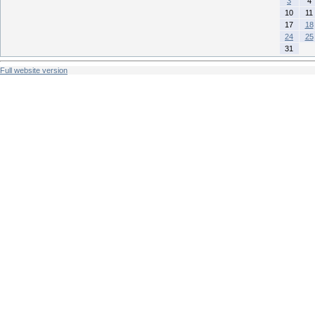
3
4
10
11
17
18
24
25
31
Full website version