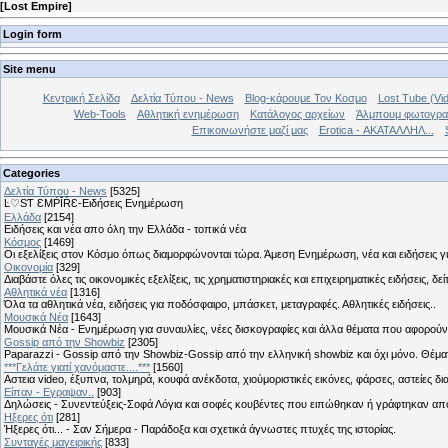
[
Lost Empire
]
Login form
Site menu
Κεντρική Σελίδα
Δελτία Τύπου - News
Blog-κάρουμε Τον Κοσμο
Lost Tube (Vi
Web-Tools
Αθλητική ενημέρωση
Κατάλογος αρχείων
Άλμπουμ φωτογρα
Επικοινωνήστε μαζί μας
Erotica - ΑΚΑΤΑΛΛΗΛ...
Categories
Δελτία Τύπου - News
[5325]
Ŀ♡SƬ ƐMṖĪŔƐ-Ειδήσεις Ενημέρωση
Ελλάδα
[2154]
Ειδήσεις και νέα απο όλη την Ελλάδα - τοπικά νέα
Κόσμος
[1469]
Οι εξελίξεις στον Κόσμο όπως διαμορφώνονται τώρα. Άμεση Ενημέρωση, νέα και ειδήσεις γι
Οικονομία
[329]
Διαβάστε όλες τις οικονομικές εξελίξεις, τις χρηματιστηριακές και επιχειρηματικές ειδήσεις, δε
Αθλητικά νέα
[1316]
Όλα τα αθλητικά νέα, ειδήσεις για ποδόσφαιρο, μπάσκετ, μεταγραφές. Αθλητικές ειδήσεις..
Μουσικά Νέα
[1643]
Μουσικά Νέα - Ενημέρωση για συναυλίες, νέες δισκογραφίες και άλλα θέματα που αφορούν
Gossip από την Showbiz
[2305]
Paparazzi - Gossip από την Showbiz-Gossip από την ελληνική showbiz και όχι μόνο. Θέ
***Γελάτε γιατί χανόμαστε....***
[1560]
Αστεια video, έξυπνα, τολμηρά, κουφά ανέκδοτα, χιούμοριστικές εικόνες, φάρσες, αστείες δι
Είπαν - Εγραψαν..
[903]
Δηλώσεις - Συνεντεύξεις-Σοφά Λόγια και σοφές κουβέντες που ειπώθηκαν ή γράφτηκαν 
Hξερες ότι
[281]
Ήξερες ότι... - Σαν Σήμερα - Παράδοξα και σχετικά άγνωστες πτυχές της ιστορίας.
Συνταγές μαγειρικής
[833]