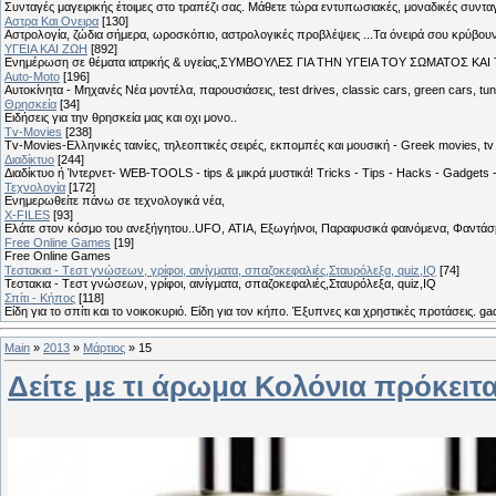
Συνταγές μαγειρικής έτοιμες στο τραπέζι σας. Μάθετε τώρα εντυπωσιακές, μοναδικές συντ
Αστρα Και Ονειρα
[130]
Αστρολογία, ζώδια σήμερα, ωροσκόπιο, αστρολογικές προβλέψεις ...Τα όνειρά σου κρύβουν 
ΥΓΕΙΑ ΚΑΙ ΖΩΗ
[892]
Eνημέρωση σε θέματα ιατρικής & υγείας,ΣΥΜΒΟΥΛΕΣ ΓΙΑ ΤΗΝ ΥΓΕΙΑ ΤΟΥ ΣΩΜΑΤΟΣ ΚΑΙ ΤΟ
Auto-Moto
[196]
Αυτοκίνητα - Μηχανές Νέα μοντέλα, παρουσιάσεις, test drives, classic cars, green cars, t
Θρησκεία
[34]
Ειδήσεις για την θρησκεία μας και οχι μονο..
Tv-Movies
[238]
Tv-Movies-Ελληνικές ταινίες, τηλεοπτικές σειρές, εκπομπές και μουσική - Greek movies, tv 
Διαδίκτυο
[244]
Διαδίκτυο ή Ίντερνετ- WEB-TOOLS - tips & μικρά μυστικά! Tricks - Tips - Hacks - Gadgets 
Τεχνολογία
[172]
Ενημερωθείτε πάνω σε τεχνολογικά νέα,
X-FILES
[93]
Ελάτε στον κόσμο του ανεξήγητου..UFO, ΑΤΙΑ, Εξωγήινοι, Παραφυσικά φαινόμενα, Φαντάσμ
Free Online Games
[19]
Free Online Games
Τεστακια - Tεστ γνώσεων, γρίφοι, αινίγματα, σπαζοκεφαλιές,Σταυρόλεξα, quiz,IQ
[74]
Τεστακια - Tεστ γνώσεων, γρίφοι, αινίγματα, σπαζοκεφαλιές,Σταυρόλεξα, quiz,IQ
Σπίτι - Κήπος
[118]
Είδη για το σπίτι και το νοικοκυριό. Είδη για τον κήπο. Έξυπνες και χρηστικές προτάσεις. g
Main
»
2013
»
Μάρτιος
»
15
Δείτε με τι άρωμα Κολόνια πρόκειτ