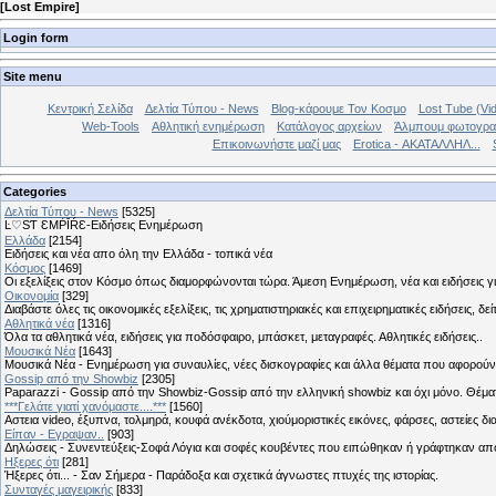
[
Lost Empire
]
Login form
Site menu
Κεντρική Σελίδα
Δελτία Τύπου - News
Blog-κάρουμε Τον Κοσμο
Lost Tube (Vi
Web-Tools
Αθλητική ενημέρωση
Κατάλογος αρχείων
Άλμπουμ φωτογρα
Επικοινωνήστε μαζί μας
Erotica - ΑΚΑΤΑΛΛΗΛ...
Categories
Δελτία Τύπου - News
[5325]
Ŀ♡SƬ ƐMṖĪŔƐ-Ειδήσεις Ενημέρωση
Ελλάδα
[2154]
Ειδήσεις και νέα απο όλη την Ελλάδα - τοπικά νέα
Κόσμος
[1469]
Οι εξελίξεις στον Κόσμο όπως διαμορφώνονται τώρα. Άμεση Ενημέρωση, νέα και ειδήσεις γι
Οικονομία
[329]
Διαβάστε όλες τις οικονομικές εξελίξεις, τις χρηματιστηριακές και επιχειρηματικές ειδήσεις, δε
Αθλητικά νέα
[1316]
Όλα τα αθλητικά νέα, ειδήσεις για ποδόσφαιρο, μπάσκετ, μεταγραφές. Αθλητικές ειδήσεις..
Μουσικά Νέα
[1643]
Μουσικά Νέα - Ενημέρωση για συναυλίες, νέες δισκογραφίες και άλλα θέματα που αφορούν
Gossip από την Showbiz
[2305]
Paparazzi - Gossip από την Showbiz-Gossip από την ελληνική showbiz και όχι μόνο. Θέ
***Γελάτε γιατί χανόμαστε....***
[1560]
Αστεια video, έξυπνα, τολμηρά, κουφά ανέκδοτα, χιούμοριστικές εικόνες, φάρσες, αστείες δι
Είπαν - Εγραψαν..
[903]
Δηλώσεις - Συνεντεύξεις-Σοφά Λόγια και σοφές κουβέντες που ειπώθηκαν ή γράφτηκαν 
Hξερες ότι
[281]
Ήξερες ότι... - Σαν Σήμερα - Παράδοξα και σχετικά άγνωστες πτυχές της ιστορίας.
Συνταγές μαγειρικής
[833]