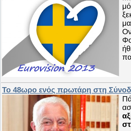
μό
ξε
μα
Ον
Φο
ήθ
πα
Το 48ωρο ενός πρωτάρη στη Σύν
Πά
ασ
αξ
στ