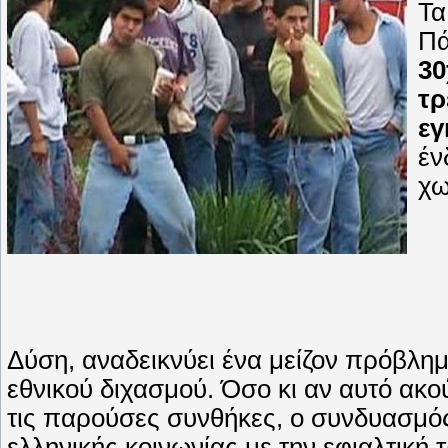
Τα
Πά
30
τρ
εγ
έν
χω
Δύση, αναδεικνύει ένα μείζον πρόβλη
εθνικού διχασμού. Όσο κι αν αυτό ακο
τις παρούσες συνθήκες, ο συνδυασμός 
ελληνικής κοινωνίας με την εφιαλτική