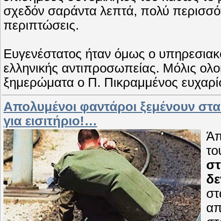
σχεδόν σαράντα λεπτά, πολύ περισσότε
περιπτώσεις.
Ευγενέστατος ήταν όμως ο υπηρεσιακ
ελληνικής αντιπροσωπείας. Μόλις ολο
ξημερώματα ο Π. Πικραμμένος ευχαρί
Απολυμένοι φαντάροι ξεμένουν στα
για εισιτήριο!…
Άπ
το
στ
δε
στ
απ