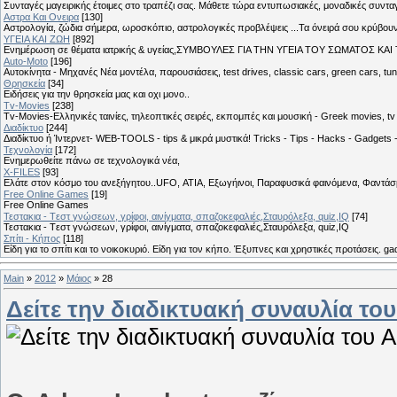
Συνταγές μαγειρικής έτοιμες στο τραπέζι σας. Μάθετε τώρα εντυπωσιακές, μοναδικές συντ
Αστρα Και Ονειρα
[130]
Αστρολογία, ζώδια σήμερα, ωροσκόπιο, αστρολογικές προβλέψεις ...Τα όνειρά σου κρύβουν 
ΥΓΕΙΑ ΚΑΙ ΖΩΗ
[892]
Eνημέρωση σε θέματα ιατρικής & υγείας,ΣΥΜΒΟΥΛΕΣ ΓΙΑ ΤΗΝ ΥΓΕΙΑ ΤΟΥ ΣΩΜΑΤΟΣ ΚΑΙ ΤΟ
Auto-Moto
[196]
Αυτοκίνητα - Μηχανές Νέα μοντέλα, παρουσιάσεις, test drives, classic cars, green cars, t
Θρησκεία
[34]
Ειδήσεις για την θρησκεία μας και οχι μονο..
Tv-Movies
[238]
Tv-Movies-Ελληνικές ταινίες, τηλεοπτικές σειρές, εκπομπές και μουσική - Greek movies, tv 
Διαδίκτυο
[244]
Διαδίκτυο ή Ίντερνετ- WEB-TOOLS - tips & μικρά μυστικά! Tricks - Tips - Hacks - Gadgets 
Τεχνολογία
[172]
Ενημερωθείτε πάνω σε τεχνολογικά νέα,
X-FILES
[93]
Ελάτε στον κόσμο του ανεξήγητου..UFO, ΑΤΙΑ, Εξωγήινοι, Παραφυσικά φαινόμενα, Φαντάσμ
Free Online Games
[19]
Free Online Games
Τεστακια - Tεστ γνώσεων, γρίφοι, αινίγματα, σπαζοκεφαλιές,Σταυρόλεξα, quiz,IQ
[74]
Τεστακια - Tεστ γνώσεων, γρίφοι, αινίγματα, σπαζοκεφαλιές,Σταυρόλεξα, quiz,IQ
Σπίτι - Κήπος
[118]
Είδη για το σπίτι και το νοικοκυριό. Είδη για τον κήπο. Έξυπνες και χρηστικές προτάσεις. g
Main
»
2012
»
Μάιος
»
28
Δείτε την διαδικτυακή συναυλία το