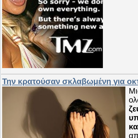
Την κρατούσαν σκλαβωμένη για οκ
Μι
ολ
ζε
υπ
κα
απ