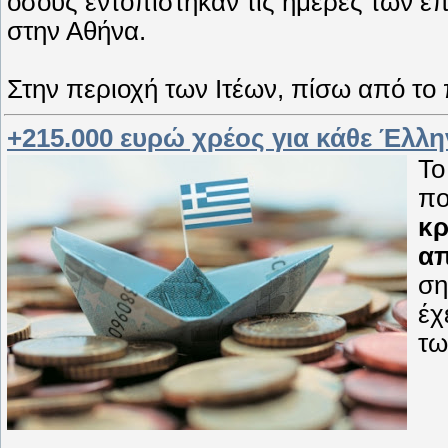
όσους εντοπίστηκαν τις ημέρες των ε
στην Αθήνα.
Στην περιοχή των Ιτέων, πίσω από το
+215.000 ευρώ χρέος για κάθε Έλλ
Το
πο
κρ
απ
ση
έχ
τω