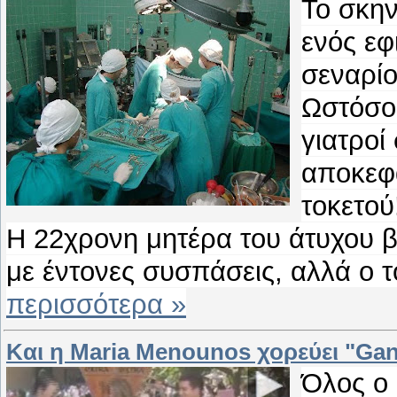
Το σκην
ενός εφ
σεναρίο
Ωστόσο 
γιατροί
αποκεφά
τοκετού
Η 22χρονη μητέρα του άτυχου β
με έντονες συσπάσεις, αλλά ο 
περισσότερα »
Kαι η Maria Menounos χορεύει "Gan
Όλος ο 