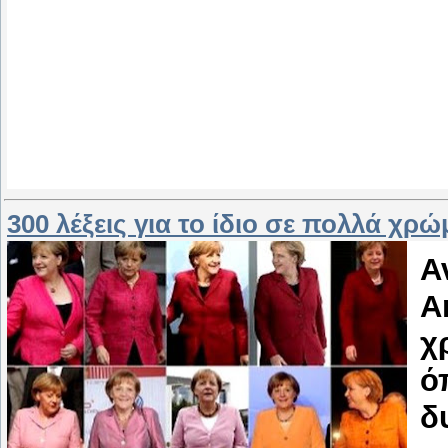
300 λέξεις για το ίδιο σε πολλά χρ
Α
A
χ
ό
δ