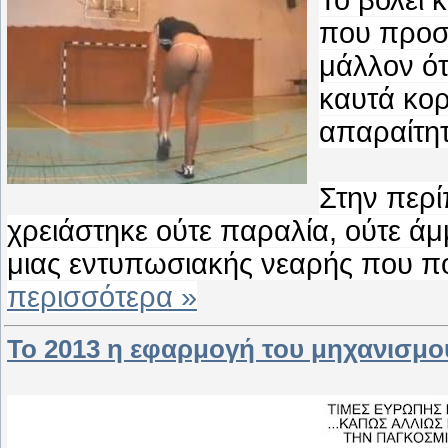
To βόλεϊ κ
που προσφ
μάλλον ότ
καυτά κο
απαραίτητ
Στην περί
χρειάστηκε ούτε παραλία, ούτε ά
μιας εντυπωσιακής νεαρής που π
περισσότερα »
Το 2013 η εφαρμογή του μηχανισμού