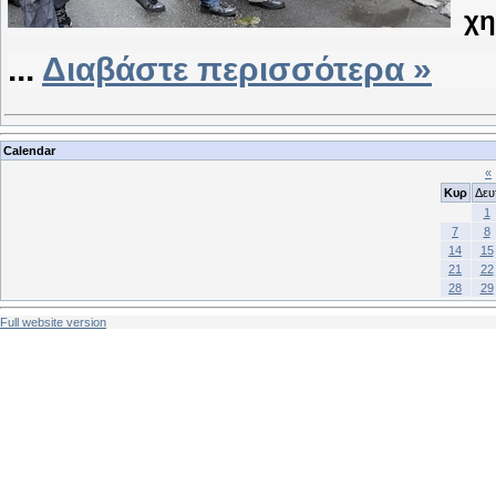
χη
...
Διαβάστε περισσότερα »
Calendar
«
Κυρ
Δευ
1
7
8
14
15
21
22
28
29
Full website version