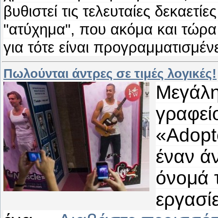
βυθιστεί τις τελευταίες δεκαετίε
"ατύχημα", που ακόμα και τώρα
για τότε είναι προγραμματισμέ
Πωλούνται άντρες σε τιμές λογικές!
Μεγάλη 
γραφεί
«Adopt
έναν άν
όνομά 
εργασίε