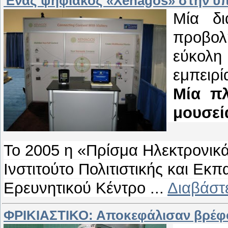
Ένας ψηφιακός «Xenagos» στην υπ
Mία δι
προβολ
εύκολ
εμπειρί
Μία πλ
μουσεία
Το 2005 η «Πρίσμα Ηλεκτρονικ
Ινστιτούτο Πολιτιστικής και Εκπ
Ερευνητικού Κέντρο
...
Διαβάστ
ΦΡΙΚΙΑΣΤΙΚΟ: Αποκεφάλισαν βρέφο