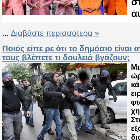
σ
α
...
Διαβάστε περισσότερα »
Ποιός είπε ρε ότι το δημόσιο είνα
τους βλέπετε τι δουλειά βγάζουν;
Μι
ώρ
κά
ει
φτ
χη
Στ
εξ
δι