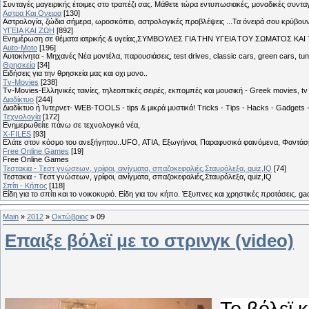
Συνταγές μαγειρικής έτοιμες στο τραπέζι σας. Μάθετε τώρα εντυπωσιακές, μοναδικές συντ
Αστρα Και Ονειρα
[130]
Αστρολογία, ζώδια σήμερα, ωροσκόπιο, αστρολογικές προβλέψεις ...Τα όνειρά σου κρύβουν 
ΥΓΕΙΑ ΚΑΙ ΖΩΗ
[892]
Eνημέρωση σε θέματα ιατρικής & υγείας,ΣΥΜΒΟΥΛΕΣ ΓΙΑ ΤΗΝ ΥΓΕΙΑ ΤΟΥ ΣΩΜΑΤΟΣ ΚΑΙ ΤΟ
Auto-Moto
[196]
Αυτοκίνητα - Μηχανές Νέα μοντέλα, παρουσιάσεις, test drives, classic cars, green cars, t
Θρησκεία
[34]
Ειδήσεις για την θρησκεία μας και οχι μονο..
Tv-Movies
[238]
Tv-Movies-Ελληνικές ταινίες, τηλεοπτικές σειρές, εκπομπές και μουσική - Greek movies, tv 
Διαδίκτυο
[244]
Διαδίκτυο ή Ίντερνετ- WEB-TOOLS - tips & μικρά μυστικά! Tricks - Tips - Hacks - Gadgets 
Τεχνολογία
[172]
Ενημερωθείτε πάνω σε τεχνολογικά νέα,
X-FILES
[93]
Ελάτε στον κόσμο του ανεξήγητου..UFO, ΑΤΙΑ, Εξωγήινοι, Παραφυσικά φαινόμενα, Φαντάσμ
Free Online Games
[19]
Free Online Games
Τεστακια - Tεστ γνώσεων, γρίφοι, αινίγματα, σπαζοκεφαλιές,Σταυρόλεξα, quiz,IQ
[74]
Τεστακια - Tεστ γνώσεων, γρίφοι, αινίγματα, σπαζοκεφαλιές,Σταυρόλεξα, quiz,IQ
Σπίτι - Κήπος
[118]
Είδη για το σπίτι και το νοικοκυριό. Είδη για τον κήπο. Έξυπνες και χρηστικές προτάσεις. g
Main
»
2012
»
Οκτώβριος
»
09
Επαιξε βόλεϊ με το στρινγκ (video)