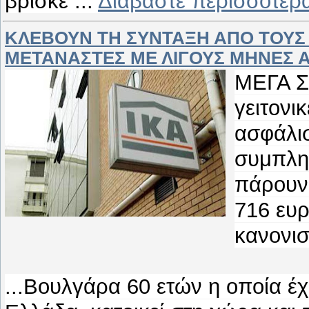
βρίσκε
...
Διαβάστε περισσότερ
ΚΛΕΒΟΥΝ ΤΗ ΣΥΝΤΑΞΗ ΑΠΟ ΤΟΥΣ
ΜΕΤΑΝΑΣΤΕΣ ΜΕ ΛΙΓΟΥΣ ΜΗΝΕΣ Α
ΜΕΓΑ Σ
γειτονι
ασφάλισ
συμπληρ
πάρουν 
716 ευ
κανονι
...Βουλγάρα 60 ετών η οποία έχ