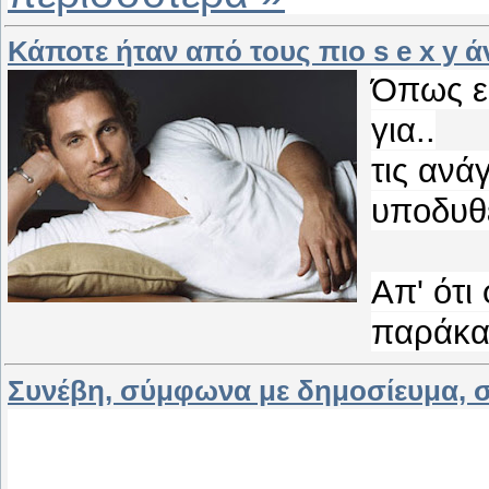
Κάποτε ήταν από τους πιο s e x y ά
Όπως εί
για..
τις ανά
υποδυθε
Απ' ότι
παράκα
Συνέβη, σύμφωνα με δημοσίευμα, 