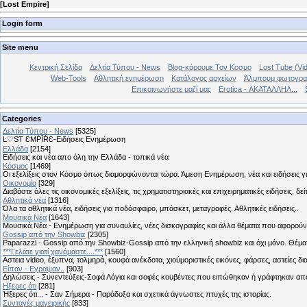
[
Lost Empire
]
Login form
Site menu
Κεντρική Σελίδα
Δελτία Τύπου - News
Blog-κάρουμε Τον Κοσμο
Lost Tube (Vi
Web-Tools
Αθλητική ενημέρωση
Κατάλογος αρχείων
Άλμπουμ φωτογρα
Επικοινωνήστε μαζί μας
Erotica - ΑΚΑΤΑΛΛΗΛ...
Categories
Δελτία Τύπου - News
[5325]
Ŀ♡SƬ ƐMṖĪŔƐ-Ειδήσεις Ενημέρωση
Ελλάδα
[2154]
Ειδήσεις και νέα απο όλη την Ελλάδα - τοπικά νέα
Κόσμος
[1469]
Οι εξελίξεις στον Κόσμο όπως διαμορφώνονται τώρα. Άμεση Ενημέρωση, νέα και ειδήσεις γι
Οικονομία
[329]
Διαβάστε όλες τις οικονομικές εξελίξεις, τις χρηματιστηριακές και επιχειρηματικές ειδήσεις, δε
Αθλητικά νέα
[1316]
Όλα τα αθλητικά νέα, ειδήσεις για ποδόσφαιρο, μπάσκετ, μεταγραφές. Αθλητικές ειδήσεις..
Μουσικά Νέα
[1643]
Μουσικά Νέα - Ενημέρωση για συναυλίες, νέες δισκογραφίες και άλλα θέματα που αφορούν
Gossip από την Showbiz
[2305]
Paparazzi - Gossip από την Showbiz-Gossip από την ελληνική showbiz και όχι μόνο. Θέ
***Γελάτε γιατί χανόμαστε....***
[1560]
Αστεια video, έξυπνα, τολμηρά, κουφά ανέκδοτα, χιούμοριστικές εικόνες, φάρσες, αστείες δι
Είπαν - Εγραψαν..
[903]
Δηλώσεις - Συνεντεύξεις-Σοφά Λόγια και σοφές κουβέντες που ειπώθηκαν ή γράφτηκαν 
Hξερες ότι
[281]
Ήξερες ότι... - Σαν Σήμερα - Παράδοξα και σχετικά άγνωστες πτυχές της ιστορίας.
Συνταγές μαγειρικής
[833]