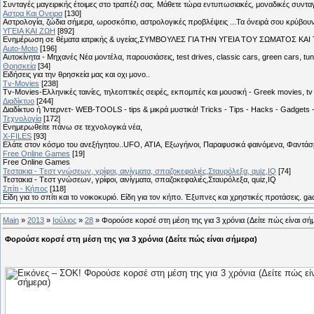
Συνταγές μαγειρικής έτοιμες στο τραπέζι σας. Μάθετε τώρα εντυπωσιακές, μοναδικές συντ
Αστρα Και Ονειρα
[130]
Αστρολογία, ζώδια σήμερα, ωροσκόπιο, αστρολογικές προβλέψεις ...Τα όνειρά σου κρύβουν 
ΥΓΕΙΑ ΚΑΙ ΖΩΗ
[892]
Eνημέρωση σε θέματα ιατρικής & υγείας,ΣΥΜΒΟΥΛΕΣ ΓΙΑ ΤΗΝ ΥΓΕΙΑ ΤΟΥ ΣΩΜΑΤΟΣ ΚΑΙ ΤΟ
Auto-Moto
[196]
Αυτοκίνητα - Μηχανές Νέα μοντέλα, παρουσιάσεις, test drives, classic cars, green cars, t
Θρησκεία
[34]
Ειδήσεις για την θρησκεία μας και οχι μονο..
Tv-Movies
[238]
Tv-Movies-Ελληνικές ταινίες, τηλεοπτικές σειρές, εκπομπές και μουσική - Greek movies, tv 
Διαδίκτυο
[244]
Διαδίκτυο ή Ίντερνετ- WEB-TOOLS - tips & μικρά μυστικά! Tricks - Tips - Hacks - Gadgets 
Τεχνολογία
[172]
Ενημερωθείτε πάνω σε τεχνολογικά νέα,
X-FILES
[93]
Ελάτε στον κόσμο του ανεξήγητου..UFO, ΑΤΙΑ, Εξωγήινοι, Παραφυσικά φαινόμενα, Φαντάσμ
Free Online Games
[19]
Free Online Games
Τεστακια - Tεστ γνώσεων, γρίφοι, αινίγματα, σπαζοκεφαλιές,Σταυρόλεξα, quiz,IQ
[74]
Τεστακια - Tεστ γνώσεων, γρίφοι, αινίγματα, σπαζοκεφαλιές,Σταυρόλεξα, quiz,IQ
Σπίτι - Κήπος
[118]
Είδη για το σπίτι και το νοικοκυριό. Είδη για τον κήπο. Έξυπνες και χρηστικές προτάσεις. g
Main
»
2013
»
Ιούλιος
»
28
» Φορούσε κορσέ στη μέση της για 3 χρόνια (Δείτε πώς είναι σή
Φορούσε κορσέ στη μέση της για 3 χρόνια (Δείτε πώς είναι σήμερα)