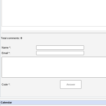
Total comments
:
0
Name *:
Email *:
Code *:
Calendar