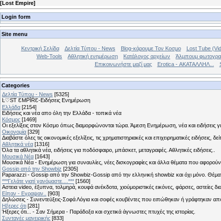
[
Lost Empire
]
Login form
Site menu
Κεντρική Σελίδα
Δελτία Τύπου - News
Blog-κάρουμε Τον Κοσμο
Lost Tube (Vi
Web-Tools
Αθλητική ενημέρωση
Κατάλογος αρχείων
Άλμπουμ φωτογρα
Επικοινωνήστε μαζί μας
Erotica - ΑΚΑΤΑΛΛΗΛ...
Categories
Δελτία Τύπου - News
[5325]
Ŀ♡SƬ ƐMṖĪŔƐ-Ειδήσεις Ενημέρωση
Ελλάδα
[2154]
Ειδήσεις και νέα απο όλη την Ελλάδα - τοπικά νέα
Κόσμος
[1469]
Οι εξελίξεις στον Κόσμο όπως διαμορφώνονται τώρα. Άμεση Ενημέρωση, νέα και ειδήσεις γι
Οικονομία
[329]
Διαβάστε όλες τις οικονομικές εξελίξεις, τις χρηματιστηριακές και επιχειρηματικές ειδήσεις, δε
Αθλητικά νέα
[1316]
Όλα τα αθλητικά νέα, ειδήσεις για ποδόσφαιρο, μπάσκετ, μεταγραφές. Αθλητικές ειδήσεις..
Μουσικά Νέα
[1643]
Μουσικά Νέα - Ενημέρωση για συναυλίες, νέες δισκογραφίες και άλλα θέματα που αφορούν
Gossip από την Showbiz
[2305]
Paparazzi - Gossip από την Showbiz-Gossip από την ελληνική showbiz και όχι μόνο. Θέ
***Γελάτε γιατί χανόμαστε....***
[1560]
Αστεια video, έξυπνα, τολμηρά, κουφά ανέκδοτα, χιούμοριστικές εικόνες, φάρσες, αστείες δι
Είπαν - Εγραψαν..
[903]
Δηλώσεις - Συνεντεύξεις-Σοφά Λόγια και σοφές κουβέντες που ειπώθηκαν ή γράφτηκαν 
Hξερες ότι
[281]
Ήξερες ότι... - Σαν Σήμερα - Παράδοξα και σχετικά άγνωστες πτυχές της ιστορίας.
Συνταγές μαγειρικής
[833]